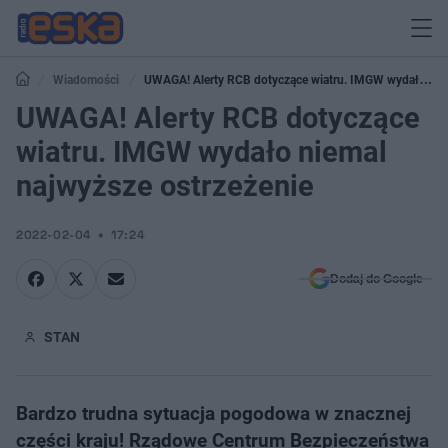
Wiadomości
UWAGA! Alerty RCB dotyczące wiatru. IMGW wydało
niemal najwyższe ostrzeżenie
UWAGA! Alerty RCB dotyczące
wiatru. IMGW wydało niemal
najwyższe ostrzeżenie
2022-02-04
17:24
Dodaj do Google
STAN
Bardzo trudna sytuacja pogodowa w znacznej
części kraju! Rządowe Centrum Bezpieczeństwa