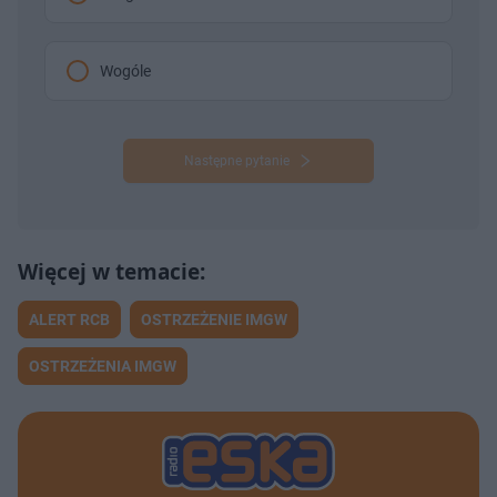
Wogóle
Następne pytanie
ALERT RCB
OSTRZEŻENIE IMGW
OSTRZEŻENIA IMGW