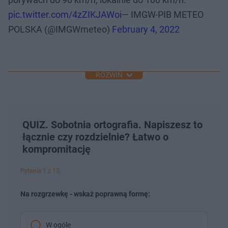
pic.twitter.com/4zZIKJAWoi
— IMGW-PIB METEO
POLSKA (@IMGWmeteo)
February 4, 2022
ROZWIŃ
QUIZ. Sobotnia ortografia. Napiszesz to
łącznie czy rozdzielnie? Łatwo o
kompromitację
Pytanie 1 z 15
Na rozgrzewkę - wskaż poprawną formę:
W ogóle