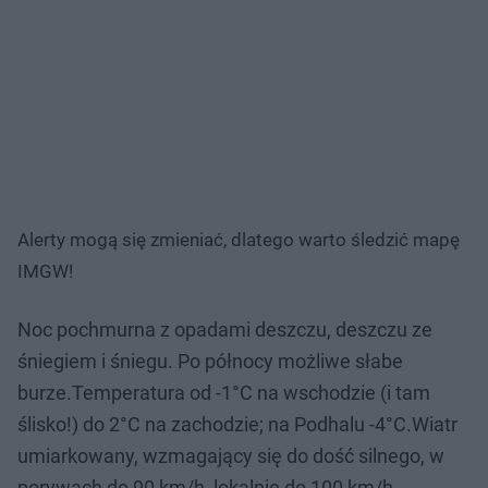
Alerty mogą się zmieniać, dlatego warto śledzić mapę
IMGW!
Noc pochmurna z opadami deszczu, deszczu ze
śniegiem i śniegu. Po północy możliwe słabe
burze.Temperatura od -1°C na wschodzie (i tam
ślisko!) do 2°C na zachodzie; na Podhalu -4°C.Wiatr
umiarkowany, wzmagający się do dość silnego, w
porywach do 90 km/h, lokalnie do 100 km/h.