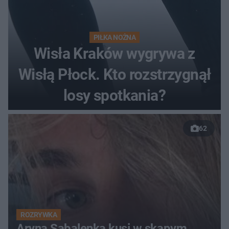
PIŁKA NOŻNA
Wisła Kraków wygrywa z
Wisłą Płock. Kto rozstrzygnął
losy spotkania?
62
ROZRYWKA
Aryna Sabalenka kusi w skąpym