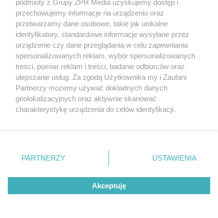
podmioty z Grupy ZPR Media uzyskujemy dostęp i
rozpowszechniany lub dalej rozpowszechniany w jakikolwiek sposób (w
tym także elektroniczny lub mechaniczny) na jakimkolwiek polu
przechowujemy informacje na urządzeniu oraz
eksploatacji w jakiejkolwiek formie, włącznie z umieszczaniem w
przetwarzamy dane osobowe, takie jak unikalne
Internecie bez pisemnej zgody właściciela praw. Jakiekolwiek użycie lub
identyfikatory, standardowe informacje wysyłane przez
wykorzystanie utworów w całości lub w części z naruszeniem prawa,
tzn. bez właściwej zgody, jest zabronione pod groźbą kary i może być
urządzenie czy dane przeglądania w celu zapewniania
ścigane prawnie.
spersonalizowanych reklam, wybór spersonalizowanych
treści, pomiar reklam i treści, badanie odbiorców oraz
ulepszanie usług. Za zgodą Użytkownika my i Zaufani
Partnerzy możemy używać dokładnych danych
geolokalizacyjnych oraz aktywnie skanować
charakterystykę urządzenia do celów identyfikacji.
Ponieważ cenimy Twoją prywatność, prosimy o zgodę na
O nas
korzystanie z tych technologii poprzez kliknięcie
Informacje prawne
„Akceptuję”. Zgoda jest dobrowolna i zawsze możesz ją
zmienić/wycofać klikając przycisk ustawień prywatności
PARTNERZY
USTAWIENIA
Nasze serwisy
znajdujący się w lewym dolnym rogu strony
. Niektóre
rodzaje przetwarzania danych nie wymagają zgody
© 2026 Grupa ZPR Media
Akceptuję
użytkownika, ale masz prawo sprzeciwić się takiemu
przetwarzaniu. Preferencje będą miały zastosowanie tylko
na tej witrynie.