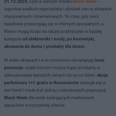
01.12.2025
, czyli w samym środku
Black Week
–
tygodnia wielkich wyprzedaży i obniżek cen w sklepach
stacjonarnych i internetowych. To czas, gdy sieci
handlowe prześcigają się w ofertach specjalnych, a
klienci mogą liczyć na rabaty praktycznie w każdej
kategorii
od elektroniki i mody, po kosmetyki,
akcesoria do domu i produkty dla dzieci.
W wielu sklepach i w e-commerce obowiązują
teraz
promocje
, dzięki którym można kupić produkty w
zdecydowanie lepszych cenach niż na co dzień.
Akcja
perfumowa 1+1 gratis w Rossmannie
wpisuje się w
ten trend i może być jedną z ciekawszych propozycji
Black Week
dla osób szukających markowych
zapachów w korzystnej ofercie.