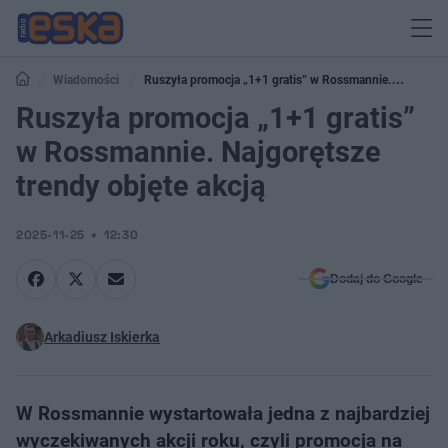
Wiadomości
Ruszyła promocja „1+1 gratis” w Rossmannie.
Najgorętsze trendy objęte akcją
Ruszyła promocja „1+1 gratis”
w Rossmannie. Najgorętsze
trendy objęte akcją
2025-11-25
12:30
Dodaj do Google
Arkadiusz Iskierka
W Rossmannie wystartowała jedna z najbardziej
wyczekiwanych akcji roku, czyli promocja na