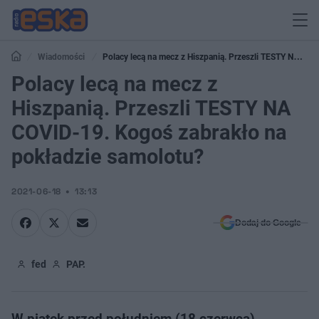
Wiadomości
Polacy lecą na mecz z Hiszpanią. Przeszli TESTY NA
COVID-19. Kogoś zabrakło na pokładzie samolotu?
Polacy lecą na mecz z
Hiszpanią. Przeszli TESTY NA
COVID-19. Kogoś zabrakło na
pokładzie samolotu?
2021-06-18
13:13
Dodaj do Google
fed
PAP.
W piątek przed południem (18 czerwca),