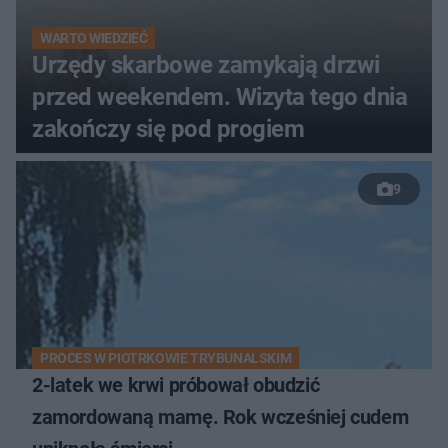
WARTO WIEDZIEĆ
Urzędy skarbowe zamykają drzwi
przed weekendem. Wizyta tego dnia
zakończy się pod progiem
9
PROCES W PIOTRKOWIE TRYBUNALSKIM
2-latek we krwi próbował obudzić
zamordowaną mamę. Rok wcześniej cudem