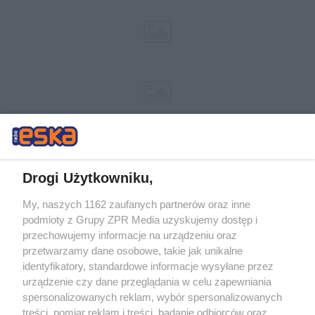
Drogi Użytkowniku,
My, naszych 1162 zaufanych partnerów oraz inne
Żaden utwór zamieszczony w serwisie nie może być powielany i
podmioty z Grupy ZPR Media uzyskujemy dostęp i
rozpowszechniany lub dalej rozpowszechniany w jakikolwiek sposób (w
tym także elektroniczny lub mechaniczny) na jakimkolwiek polu
przechowujemy informacje na urządzeniu oraz
eksploatacji w jakiejkolwiek formie, włącznie z umieszczaniem w
przetwarzamy dane osobowe, takie jak unikalne
Internecie bez pisemnej zgody właściciela praw. Jakiekolwiek użycie lub
identyfikatory, standardowe informacje wysyłane przez
wykorzystanie utworów w całości lub w części z naruszeniem prawa,
tzn. bez właściwej zgody, jest zabronione pod groźbą kary i może być
urządzenie czy dane przeglądania w celu zapewniania
ścigane prawnie.
spersonalizowanych reklam, wybór spersonalizowanych
treści, pomiar reklam i treści, badanie odbiorców oraz