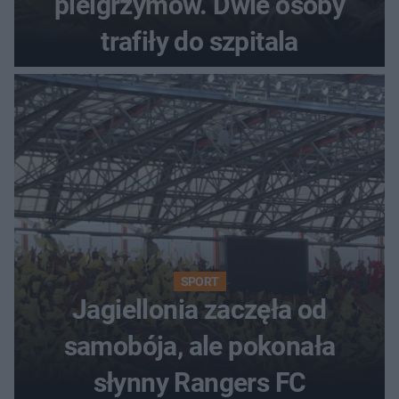
pielgrzymów. Dwie osoby
trafiły do szpitala
SPORT
Jagiellonia zaczęła od
samobója, ale pokonała
słynny Rangers FC