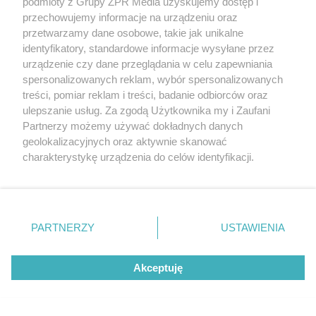
podmioty z Grupy ZPR Media uzyskujemy dostęp i
Polka zrewanżuje się za
przechowujemy informacje na urządzeniu oraz
przetwarzamy dane osobowe, takie jak unikalne
ostatnią porażkę?
identyfikatory, standardowe informacje wysyłane przez
urządzenie czy dane przeglądania w celu zapewniania
spersonalizowanych reklam, wybór spersonalizowanych
treści, pomiar reklam i treści, badanie odbiorców oraz
ulepszanie usług. Za zgodą Użytkownika my i Zaufani
Partnerzy możemy używać dokładnych danych
geolokalizacyjnych oraz aktywnie skanować
charakterystykę urządzenia do celów identyfikacji.
Ponieważ cenimy Twoją prywatność, prosimy o zgodę na
korzystanie z tych technologii poprzez kliknięcie
„Akceptuję”. Zgoda jest dobrowolna i zawsze możesz ją
ŻUŻEL
zmienić/wycofać klikając przycisk ustawień prywatności
PARTNERZY
USTAWIENIA
Abramczyk Polonia
znajdujący się w lewym dolnym rogu strony
. Niektóre
rodzaje przetwarzania danych nie wymagają zgody
Bydgoszcz rozgromiła
Akceptuję
użytkownika, ale masz prawo sprzeciwić się takiemu
przetwarzaniu. Preferencje będą miały zastosowanie tylko
Polonię Piła. Kto zdobył
na tej witrynie.