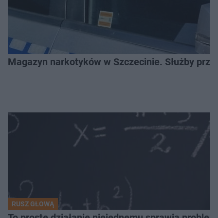
Magazyn narkotyków w Szczecinie. Służby prze
RUSZ GŁOWĄ
To proste działanie niejednemu sprawia problemy