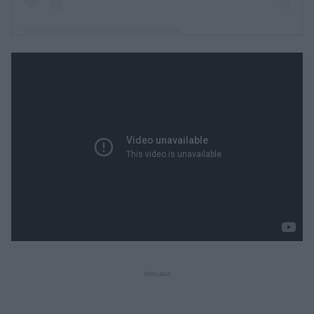
Post udostępniony przez Pawel Korzeniowski
(@pawel_korzeniowski)