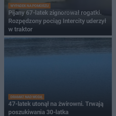
WYPADEK NA POMORZU
Pijany 67-latek zignorował rogatki.
Rozpędzony pociąg Intercity uderzył
w traktor
DRAMAT NAD WODĄ
47-latek utonął na żwirowni. Trwają
poszukiwania 30-latka