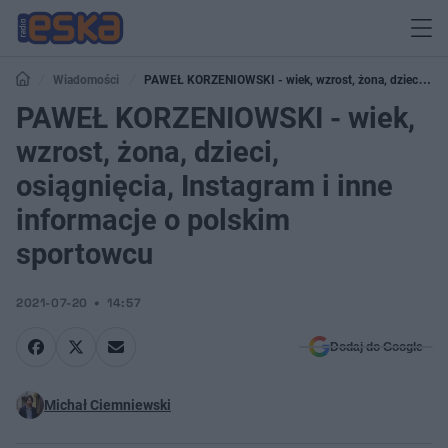
Wiadomości
PAWEŁ KORZENIOWSKI - wiek, wzrost, żona, dzieci,
osiągnięcia, Instagram i inne informacje o polskim sportowcu
PAWEŁ KORZENIOWSKI - wiek,
wzrost, żona, dzieci,
osiągnięcia, Instagram i inne
informacje o polskim
sportowcu
2021-07-20
14:57
Dodaj do Google
Michał Ciemniewski