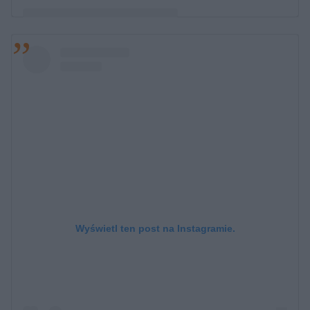
Post udostępniony przez Pawel Korzeniowski
(@pawel_korzeniowski)
Wyświetl ten post na Instagramie.