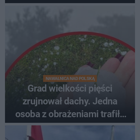
NAWAŁNICA NAD POLSKĄ
Grad wielkości pięści
zrujnował dachy. Jedna
osoba z obrażeniami trafiła
do szpitala