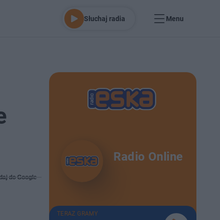
Słuchaj radia
Menu
e
Radio Online
daj do Google
TERAZ GRAMY