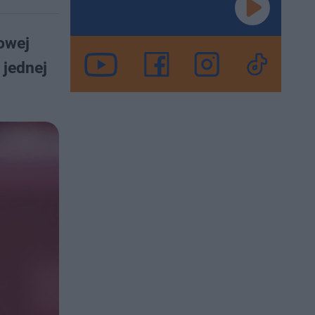
owej
 jednej