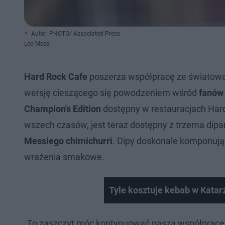
Autor: PHOTO/ Associated Press
Leo Messi
Hard Rock Cafe
poszerza współpracę ze światową 
wersję cieszącego się powodzeniem wśród
fanów 
Champion's Edition
dostępny w restauracjach Hard
wszech czasów, jest teraz dostępny z trzema dipami 
Messiego chimichurri
. Dipy doskonale komponują 
wrażenia smakowe.
Tyle kosztuje kebab w Katarz
„To zaszczyt móc kontynuować naszą współpracę 