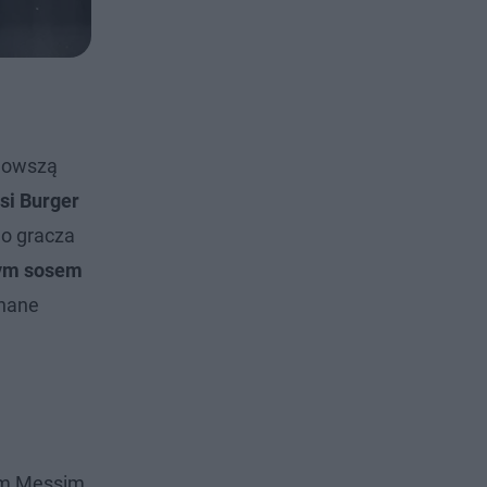
jnowszą
si Burger
go gracza
ym sosem
wnane
lem Messim