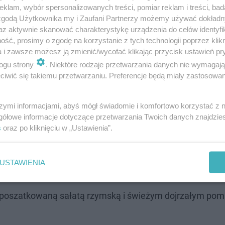
klam, wybór spersonalizowanych treści, pomiar reklam i treści, bad
 zgodą Użytkownika my i Zaufani Partnerzy możemy używać dokład
az aktywnie skanować charakterystykę urządzenia do celów identyfi
ść, prosimy o zgodę na korzystanie z tych technologii poprzez klikn
a i zawsze możesz ją zmienić/wycofać klikając przycisk ustawień pr
ogu strony
. Niektóre rodzaje przetwarzania danych nie wymagaj
iwić się takiemu przetwarzaniu. Preferencje będą miały zastosowanie
szymi informacjami, abyś mógł świadomie i komfortowo korzystać z
gółowe informacje dotyczące przetwarzania Twoich danych znajdzi
s
oraz po kliknięciu w „Ustawienia”.
k
USTAWIENIA
z poszatkowaną sałatą rzymską i świeżym dojrzałym po