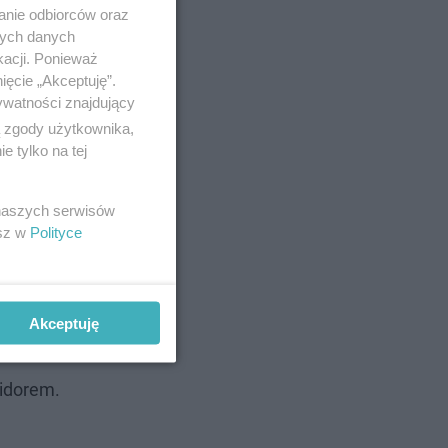
anie odbiorców oraz
nych danych
kacji. Ponieważ
ięcie „Akceptuję”.
ywatności znajdujący
ą zgody użytkownika,
 tylko na tej
 naszych serwisów
esz w
Polityce
Akceptuję
midorem.