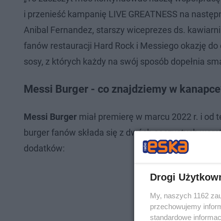
i przenieść kampanię LIVE GREATNESS na następny
Anibal Fernandez, starszy wiceprezes ds. kawiarni
fanów restauracji Hard Rock i Messiego okazję d
sosy, z których każdy na swój sposób dopełnia sm
Messi Burger - co znajdziemy w kanapc
Messi Burger
miał premierę w marcu 2022 r. i od t
burger fanów składa się z dwóch soczystych wars
dodatków:
Drogi Użytkow
My, naszych 1162 zau
przechowujemy informa
standardowe informac