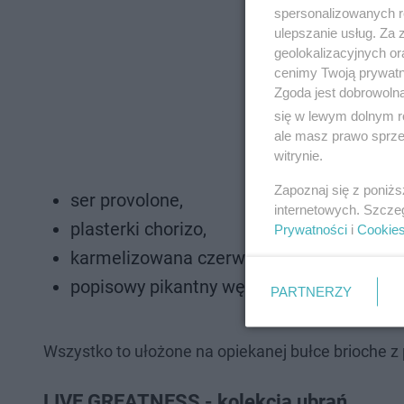
spersonalizowanych re
ulepszanie usług. Za
geolokalizacyjnych or
cenimy Twoją prywatno
Zgoda jest dobrowoln
się w lewym dolnym r
ale masz prawo sprzec
witrynie.
Zapoznaj się z poniż
ser provolone,
internetowych. Szcze
plasterki chorizo,
Prywatności
i
Cookie
karmelizowana czerwona cebula
popisowy pikantny wędzony sos Hard Roc
PARTNERZY
Wszystko to ułożone na opiekanej bułce brioche 
LIVE GREATNESS - kolekcja ubrań