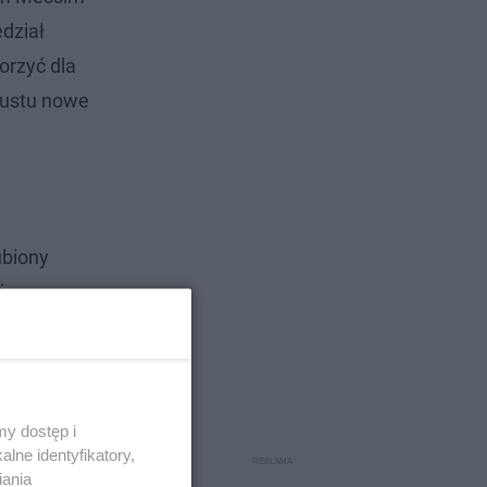
dział
orzyć dla
gustu nowe
ubiony
i
y dostęp i
lne identyfikatory,
iania