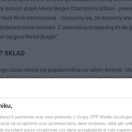
 poziom dzięki Messi Burger Champion's Edition - powie
 Hard Rock International. - Cieszymy się, że możemy stw
o doświadczenia nowości. Z pewnością przypadną im do 
ak burgera Messi Burger”.
e? SKŁAD
ego czasu cieszy się popularnością na całym świecie. Ul
tw świeżo mielonej wołowiny oraz zwycięskiej kombinacj
niku,
fanych partnerów oraz inne podmioty z Grupy ZPR Media uzyskujem
cje na urządzeniu oraz przetwarzamy dane osobowe, takie jak unika
je wysyłane przez urządzenie czy dane przeglądania w celu zapewn