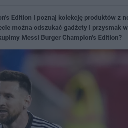
's Edition i poznaj kolekcję produktów z n
iecie można odszukać gadżety i przysmak w
e kupimy Messi Burger Champion's Edition?