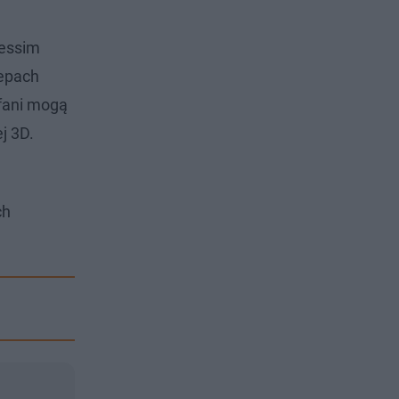
Messim
lepach
 fani mogą
j 3D.
ch