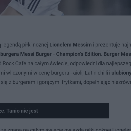
legendą piłki nożnej
Lionelem Messim
i prezentuje na
burgera Messi Burger - Champion's Edition
.
Burger Mes
 Rock Cafe na całym świecie, odpowiedni dla najlepsze
wliczonymi w cenę burgera - aioli, Latin chilli i
ulubion
się z burgerem i gorącymi frytkami, dopełniając niezró
e. Tanio nie jest
ze znaną na całym świecie gwiazdą piłki nożnej Lione