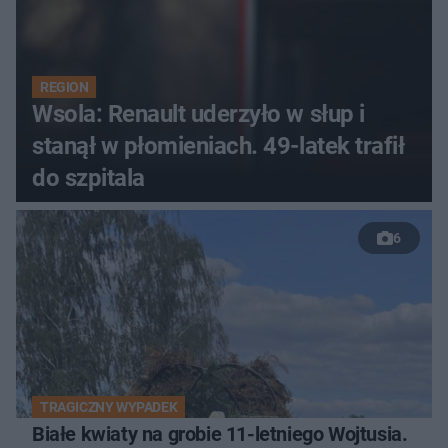
REGION
Wsola: Renault uderzyło w słup i
stanął w płomieniach. 49-latek trafił
do szpitala
6
TRAGICZNY WYPADEK
Białe kwiaty na grobie 11-letniego Wojtusia.