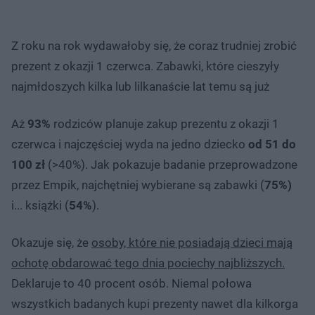
Z roku na rok wydawałoby się, że coraz trudniej zrobić
prezent z okazji 1 czerwca. Zabawki, które cieszyły
najmłdoszych kilka lub lilkanaście lat temu są już
Aż
93%
rodziców planuje zakup prezentu z okazji 1
czerwca i najczęściej wyda na jedno dziecko
od 51 do
100 zł
(>40%). Jak pokazuje badanie przeprowadzone
przez Empik, najchętniej wybierane są zabawki (
75%)
i... książki (
54%
).
Okazuje się, że
osoby, które nie posiadają dzieci mają
ochotę obdarować tego dnia pociechy najbliższych.
Deklaruje to 40 procent osób. Niemal połowa
wszystkich badanych kupi prezenty nawet dla kilkorga