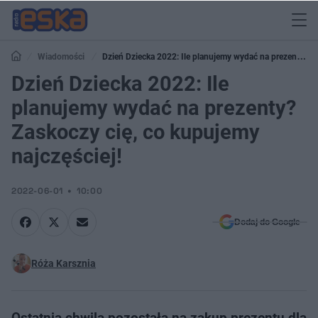
Wiadomości
Dzień Dziecka 2022: Ile planujemy wydać na prezenty?
Dzień Dziecka 2022: Ile
Zaskoczy cię, co kupujemy najczęściej!
planujemy wydać na prezenty?
Zaskoczy cię, co kupujemy
najczęściej!
2022-06-01
10:00
Dodaj do Google
Róża Karsznia
Ostatnia chwila pozostała na zakup prezentu dla