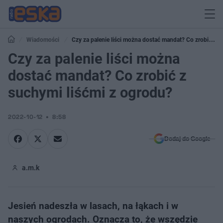
Wiadomości
Czy za palenie liści można dostać mandat? Co zrobić z
suchymi liśćmi z ogrodu?
Czy za palenie liści można
dostać mandat? Co zrobić z
suchymi liśćmi z ogrodu?
2022-10-12
8:58
Dodaj do Google
a.m.k
Jesień nadeszła w lasach, na łąkach i w
naszych ogrodach. Oznacza to, że wszędzie