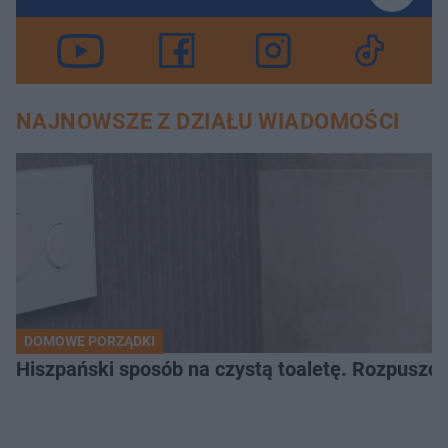
NAJNOWSZE Z DZIAŁU WIADOMOŚCI
DOMOWE PORZĄDKI
Hiszpański sposób na czystą toaletę. Rozpuszcz