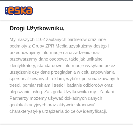
Drogi Użytkowniku,
My, naszych 1162 zaufanych partnerów oraz inne
Żaden utwór zamieszczony w serwisie nie może być powielany i
podmioty z Grupy ZPR Media uzyskujemy dostęp i
rozpowszechniany lub dalej rozpowszechniany w jakikolwiek sposób (w
tym także elektroniczny lub mechaniczny) na jakimkolwiek polu
przechowujemy informacje na urządzeniu oraz
eksploatacji w jakiejkolwiek formie, włącznie z umieszczaniem w
przetwarzamy dane osobowe, takie jak unikalne
Internecie bez pisemnej zgody właściciela praw. Jakiekolwiek użycie lub
identyfikatory, standardowe informacje wysyłane przez
wykorzystanie utworów w całości lub w części z naruszeniem prawa,
tzn. bez właściwej zgody, jest zabronione pod groźbą kary i może być
urządzenie czy dane przeglądania w celu zapewniania
ścigane prawnie.
spersonalizowanych reklam, wybór spersonalizowanych
treści, pomiar reklam i treści, badanie odbiorców oraz
ulepszanie usług. Za zgodą Użytkownika my i Zaufani
Partnerzy możemy używać dokładnych danych
geolokalizacyjnych oraz aktywnie skanować
charakterystykę urządzenia do celów identyfikacji.
Ponieważ cenimy Twoją prywatność, prosimy o zgodę na
O nas
korzystanie z tych technologii poprzez kliknięcie
Informacje prawne
„Akceptuję”. Zgoda jest dobrowolna i zawsze możesz ją