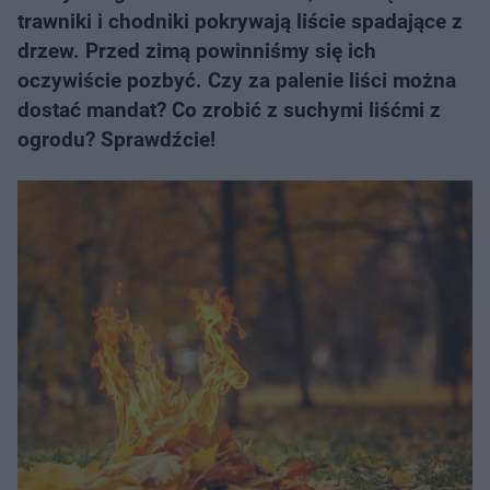
trawniki i chodniki pokrywają liście spadające z
drzew. Przed zimą powinniśmy się ich
oczywiście pozbyć. Czy za palenie liści można
dostać mandat? Co zrobić z suchymi liśćmi z
ogrodu? Sprawdźcie!