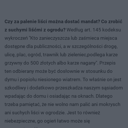
Czy za palenie liści można dostać mandat? Co zrobić
z suchymi liśćmi z ogrodu?
Według art. 145 kodeksu
wykroczeń "Kto zanieczyszcza lub zaśmieca miejsca
dostępne dla publiczności, a w szczególności drogę,
ulicę, plac, ogród, trawnik lub zieleniec,podlega karze
grzywny do 500 złotych albo karze nagany". Przepis
ten odbierany może być dosłownie w stosunku do
dymu i popiołu niesionego wiatrem. To właśnie on jest
szkodliwy i dodatkowo przeszkadza naszym sąsiadom
wpadając do domu i osiadając na oknach. Dlatego
trzeba pamiętać, że nie wolno nam palić ani mokrysch
ani suchych liści w ogrodzie. Jest to również
niebezpieczne, go ogień łatwo może się