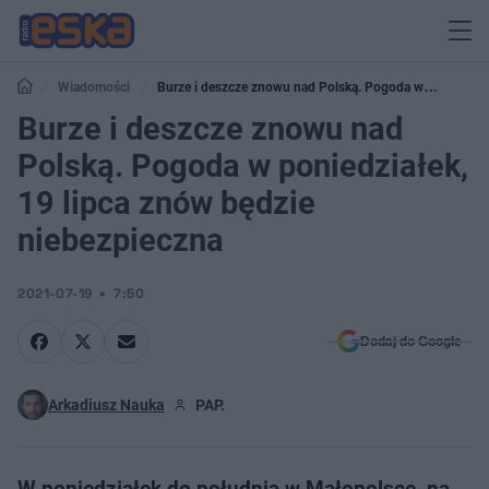
Wiadomości
Burze i deszcze znowu nad Polską. Pogoda w
poniedziałek, 19 lipca znów będzie niebezpieczna
Burze i deszcze znowu nad
Polską. Pogoda w poniedziałek,
19 lipca znów będzie
niebezpieczna
2021-07-19
7:50
Dodaj do Google
Arkadiusz Nauka
PAP.
W poniedziałek do południa w Małopolsce, na