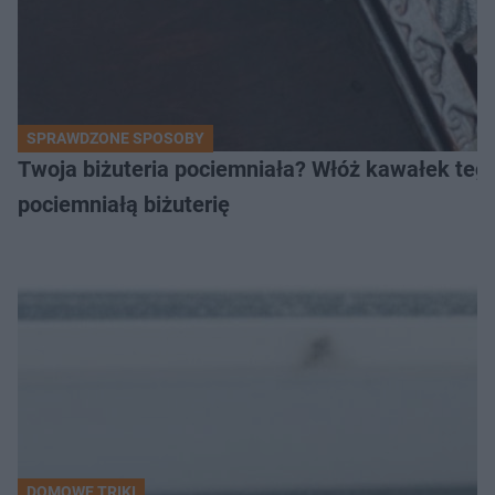
SPRAWDZONE SPOSOBY
Twoja biżuteria pociemniała? Włóż kawałek tego
pociemniałą biżuterię
DOMOWE TRIKI