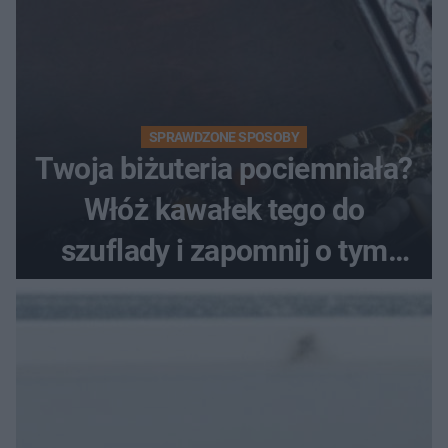
SPRAWDZONE SPOSOBY
Twoja biżuteria pociemniała?
Włóż kawałek tego do
szuflady i zapomnij o tym
problemie. Sposób na
pociemniałą biżuterię