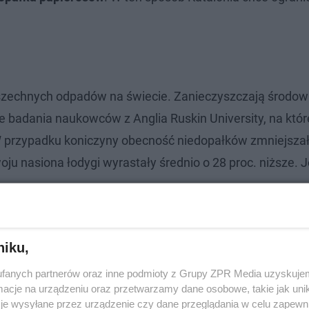
wszechnych odpadów na świecie. Zanieczyszczają środowi
ie badania naukowców z Anglia Ruskin University, na któ
 W przypadku koniczyny obecność niedopałków zmniejszał
u nasiona łodygi wyrastały średnio o 28 proc. niższe. J
wprowadza system kaucyjny
niku,
owskim
fanych partnerów oraz inne podmioty z Grupy ZPR Media uzyskujem
cje na urządzeniu oraz przetwarzamy dane osobowe, takie jak unika
je wysyłane przez urządzenie czy dane przeglądania w celu zapewn