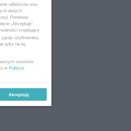
anie odbiorców oraz
nych danych
kacji. Ponieważ
ięcie „Akceptuję”.
ywatności znajdujący
ą zgody użytkownika,
 tylko na tej
 naszych serwisów
esz w
Polityce
Akceptuję