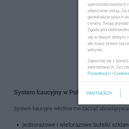
spersonalizowanych re
ulepszanie usług. Za
geolokalizacyjnych or
cenimy Twoją prywatno
Zgoda jest dobrowoln
się w lewym dolnym r
ale masz prawo sprzec
witrynie.
Zapoznaj się z poniż
internetowych. Szcze
Prywatności
i
Cookie
System kaucyjny w Polsce
PARTNERZY
System kaucyjny wkrótce ma zacząć obowiązywać 
jednorazowe i wielorazowe butelki szklane