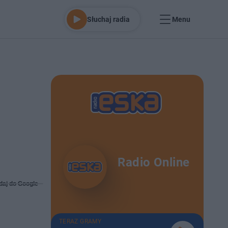
Słuchaj radia
Menu
Radio Online
daj do Google
TERAZ GRAMY