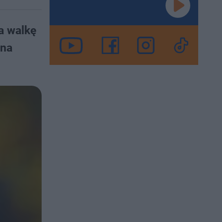
na walkę
ona