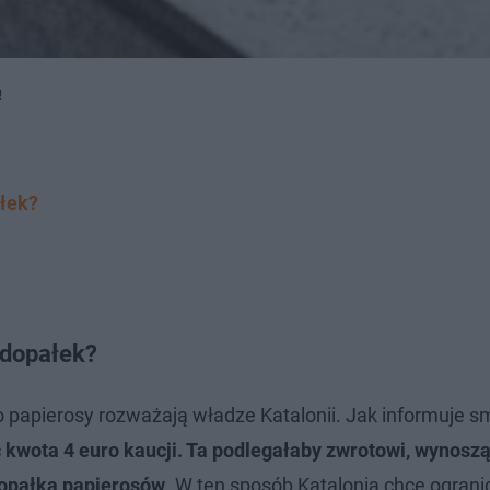
!
ałek?
edopałek?
apierosy rozważają władze Katalonii. Jak informuje sm
 kwota 4 euro kaucji. Ta podlegałaby zwrotowi, wynos
opałka papierosów
. W ten sposób Katalonia chce ograni