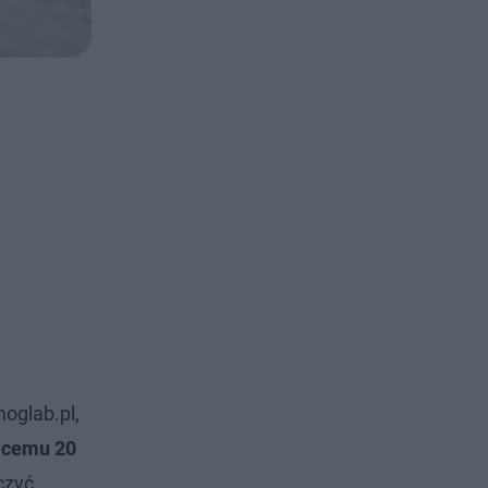
oglab.pl,
zącemu 20
czyć