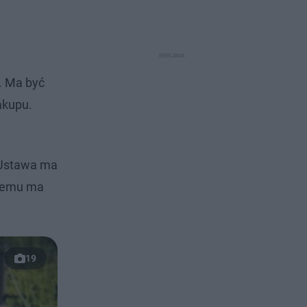
. Ma być
akupu.
 Ustawa ma
stemu ma
19