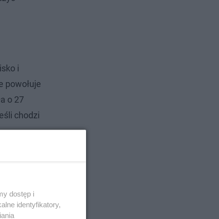
sko i
re powołuje
a o 27
eśli chodzi
y dostęp i
lne identyfikatory,
iania