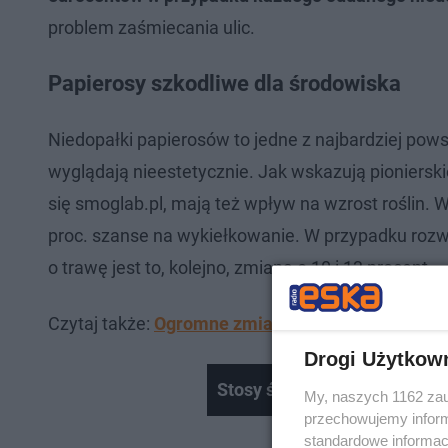
problem zaśmiecania ulic.
Papierosy szkodliwe dla środowiska
Niedopałki papierosów to jedne z najbardziej po
wyglądają nieestetycznie. Jak wskazują pioniersk
się smoglab.pl, mają też wpływ na wzrost roślin.
proc. szanse na wykiełkowanie. W przypadku rozwoj
o trawę jest to, kolejno, zmiana o 10 i 13 procent.
Czytaj także:
Ogromne zmiany w sklepach. Rząd 
Drogi Użytkow
Stosy śmieci w Lesie Bródn
My, naszych 1162 zau
przechowujemy informa
standardowe informac