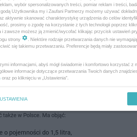
klam, wybór spersonalizowanych treści, pomiar reklam i treści, bad
 zgodą Użytkownika my i Zaufani Partnerzy możemy używać dokład
az aktywnie skanować charakterystykę urządzenia do celów identyfi
ść, prosimy o zgodę na korzystanie z tych technologii poprzez klikn
a i zawsze możesz ją zmienić/wycofać klikając przycisk ustawień pr
ogu strony
. Niektóre rodzaje przetwarzania danych nie wymagaj
iwić się takiemu przetwarzaniu. Preferencje będą miały zastosowanie
szymi informacjami, abyś mógł świadomie i komfortowo korzystać z
gółowe informacje dotyczące przetwarzania Twoich danych znajdzi
s
oraz po kliknięciu w „Ustawienia”.
USTAWIENIA
także w Polsce. Ma objąć:
 o pojemności do 1,5 litra,