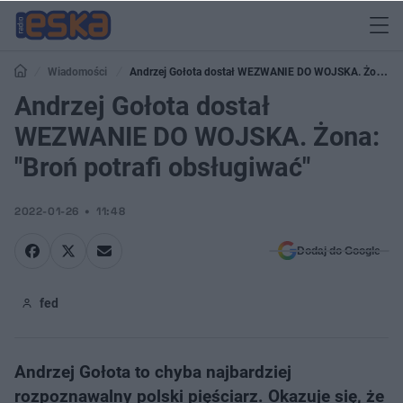
Wiadomości
Andrzej Gołota dostał WEZWANIE DO WOJSKA. Żona:
"Broń potrafi obsługiwać"
Andrzej Gołota dostał
WEZWANIE DO WOJSKA. Żona:
"Broń potrafi obsługiwać"
2022-01-26
11:48
Dodaj do Google
fed
Andrzej Gołota to chyba najbardziej
rozpoznawalny polski pięściarz. Okazuje się, że