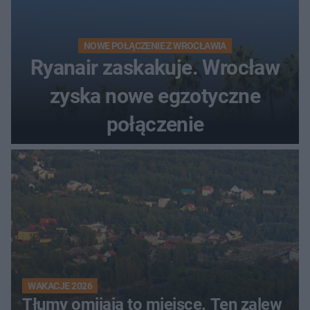
NOWE POŁĄCZENIE Z WROCŁAWIA
Ryanair zaskakuje. Wrocław
zyska nowe egzotyczne
połączenie
WAKACJE 2026
Tłumy omijają to miejsce. Ten zalew