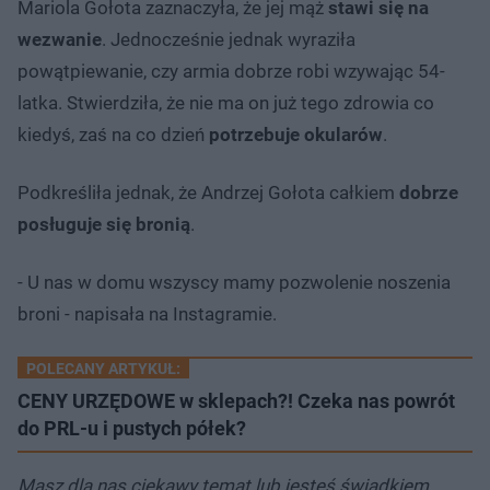
Mariola Gołota zaznaczyła, że jej mąż
stawi się na
wezwanie
. Jednocześnie jednak wyraziła
powątpiewanie, czy armia dobrze robi wzywając 54-
latka. Stwierdziła, że nie ma on już tego zdrowia co
kiedyś, zaś na co dzień
potrzebuje okularów
.
Podkreśliła jednak, że Andrzej Gołota całkiem
dobrze
posługuje się bronią
.
- U nas w domu wszyscy mamy pozwolenie noszenia
broni - napisała na Instagramie.
POLECANY ARTYKUŁ:
CENY URZĘDOWE w sklepach?! Czeka nas powrót
do PRL-u i pustych półek?
Masz dla nas ciekawy temat lub jesteś świadkiem