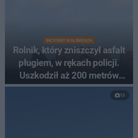
INCYDENT W GLIWICACH
Rolnik, który zniszczył asfalt
pługiem, w rękach policji.
Uszkodził aż 200 metrów
nowej drogi
13