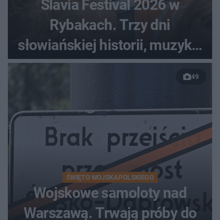
Slavia Festival 2026 w
Rybakach. Trzy dni
słowiańskiej historii, muzyki i
relaksu nad Jeziorem
49
Łańskim
ŚWIĘTO WOJSKA POLSKIEGO
Wojskowe samoloty nad
Warszawą. Trwają próby do