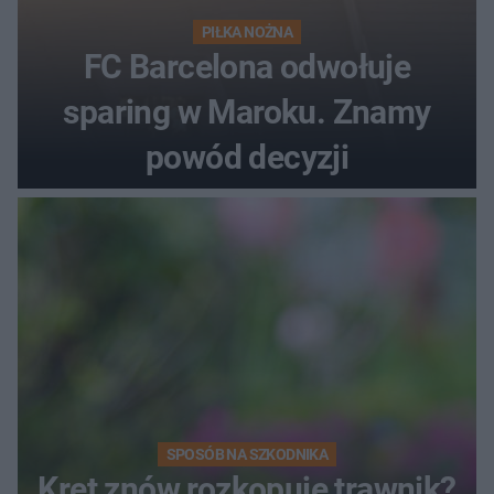
PIŁKA NOŻNA
FC Barcelona odwołuje
sparing w Maroku. Znamy
powód decyzji
SPOSÓB NA SZKODNIKA
Kret znów rozkopuje trawnik?