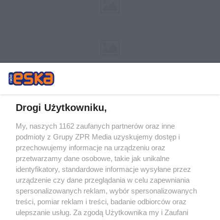
Drogi Użytkowniku,
My, naszych 1162 zaufanych partnerów oraz inne
Żaden utwór zamieszczony w serwisie nie może być powielany i
podmioty z Grupy ZPR Media uzyskujemy dostęp i
rozpowszechniany lub dalej rozpowszechniany w jakikolwiek sposób (w
tym także elektroniczny lub mechaniczny) na jakimkolwiek polu
przechowujemy informacje na urządzeniu oraz
eksploatacji w jakiejkolwiek formie, włącznie z umieszczaniem w
przetwarzamy dane osobowe, takie jak unikalne
Internecie bez pisemnej zgody właściciela praw. Jakiekolwiek użycie lub
identyfikatory, standardowe informacje wysyłane przez
wykorzystanie utworów w całości lub w części z naruszeniem prawa,
tzn. bez właściwej zgody, jest zabronione pod groźbą kary i może być
urządzenie czy dane przeglądania w celu zapewniania
ścigane prawnie.
spersonalizowanych reklam, wybór spersonalizowanych
treści, pomiar reklam i treści, badanie odbiorców oraz
ulepszanie usług. Za zgodą Użytkownika my i Zaufani