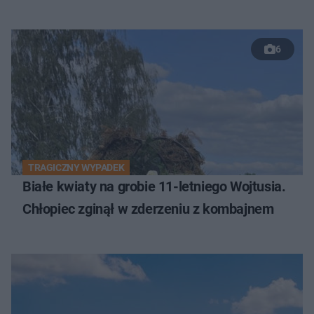
6
TRAGICZNY WYPADEK
Białe kwiaty na grobie 11-letniego Wojtusia.
Chłopiec zginął w zderzeniu z kombajnem