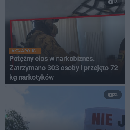
13
AKCJA POLICJI
Potężny cios w narkobiznes.
Zatrzymano 303 osoby i przejęto 72
kg narkotyków
22