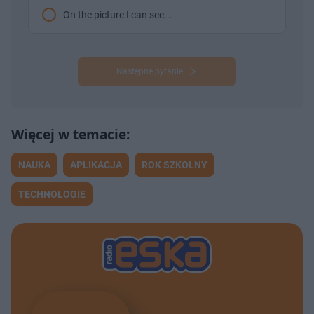
On the picture I can see...
Następne pytanie
NAUKA
APLIKACJA
ROK SZKOLNY
TECHNOLOGIE