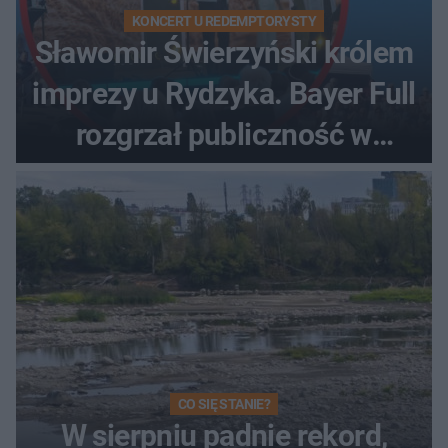
KONCERT U REDEMPTORYSTY
Sławomir Świerzyński królem
imprezy u Rydzyka. Bayer Full
rozgrzał publiczność w
Toruniu
CO SIĘ STANIE?
W sierpniu padnie rekord,