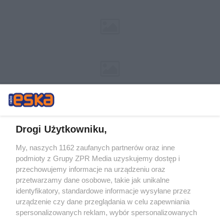
Drogi Użytkowniku,
My, naszych 1162 zaufanych partnerów oraz inne
Żaden utwór zamieszczony w serwisie nie może być powielany i
podmioty z Grupy ZPR Media uzyskujemy dostęp i
rozpowszechniany lub dalej rozpowszechniany w jakikolwiek sposób (w
tym także elektroniczny lub mechaniczny) na jakimkolwiek polu
przechowujemy informacje na urządzeniu oraz
eksploatacji w jakiejkolwiek formie, włącznie z umieszczaniem w
przetwarzamy dane osobowe, takie jak unikalne
Internecie bez pisemnej zgody właściciela praw. Jakiekolwiek użycie lub
identyfikatory, standardowe informacje wysyłane przez
wykorzystanie utworów w całości lub w części z naruszeniem prawa,
tzn. bez właściwej zgody, jest zabronione pod groźbą kary i może być
urządzenie czy dane przeglądania w celu zapewniania
ścigane prawnie.
spersonalizowanych reklam, wybór spersonalizowanych