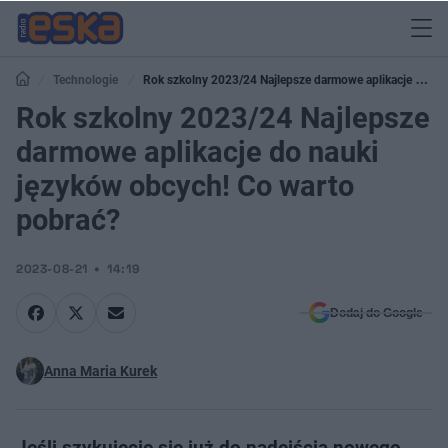
Technologie
Rok szkolny 2023/24 Najlepsze darmowe aplikacje do
nauki języków obcych! Co warto pobrać?
Rok szkolny 2023/24 Najlepsze
darmowe aplikacje do nauki
języków obcych! Co warto
pobrać?
2023-08-21
14:19
Dodaj do Google
Anna Maria Kurek
Jeśli szykujecie się już do nadejścia nowego