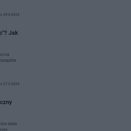
o 29-4-2024
c"? Jak
óci na
 zasiądzie
o 27-3-2024
iczny
tóra stała
órym