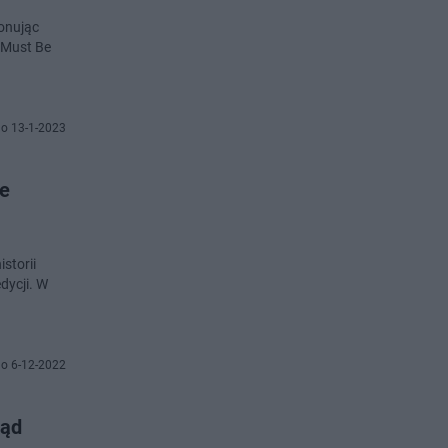
konując
 Must Be
o 13-1-2023
Te
storii
dycji. W
o 6-12-2022
kąd