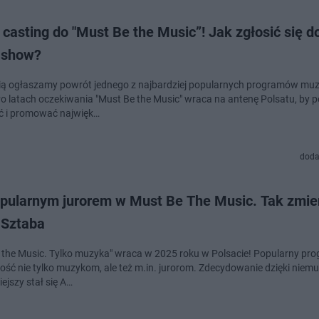
casting do "Must Be the Music”! Jak zgłosić się d
i show?
ią ogłaszamy powrót jednego z najbardziej popularnych programów mu
Po latach oczekiwania "Must Be the Music" wraca na antenę Polsatu, by 
 i promować najwięk…
doda
opularnym jurorem w Must Be The Music. Tak zmien
Sztaba
 the Music. Tylko muzyka" wraca w 2025 roku w Polsacie! Popularny pro
ość nie tylko muzykom, ale też m.in. jurorom. Zdecydowanie dzięki niemu
ejszy stał się A…