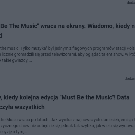
doda
 Be The Music" wraca na ekrany. Wiadomo, kiedy 
i
 the music. Tylko muzyka" był jednym z flagowych programów stacji Pols
licznie gromadzili się przed telewizorami, aby oglądać talent show, w któ
y takie gwiazdy, …
dodan
 kiedy kolejna edycja "Must Be the Music"! Data
czyła wszystkich
the Music wraca po latach. Jak wynika z najnowszych doniesień, emisja k
uzycznego show nie odbędzie się jednak tak szybko, jak wielu się wydawa
decyzję o tym,…