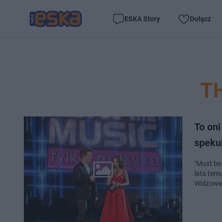
ESKA Story
Dołącz
T
To on
speku
"Must be
lata tem
Widzowie