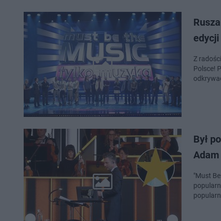
Rusza 
edycj
Z radośc
Polsce! 
odkrywać
Był p
Adam 
"Must Be
popularn
popularni