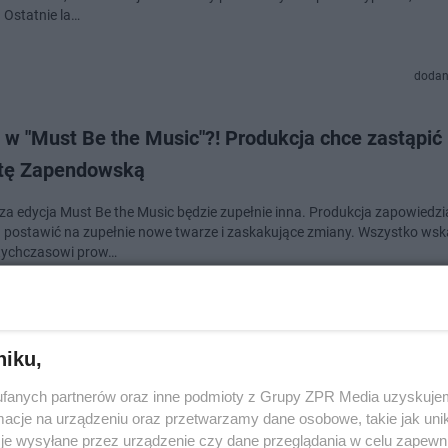
. Ostatnie la…
dodan
w "Must Be the Music"?! Produkcja chce zastąpić 
etę Zapendowską
a edycja Must Be the Music będzie zupełnie inna. Produkcja zapowiedzia
 postawić na zupełnie nowe twarze i zaskakujące zmiany. Wszystko wsk
otychczasowi prow…
dodan
niku,
kujące doniesienia o "Must Be The Music". Najwię
fanych partnerów oraz inne podmioty z Grupy ZPR Media uzyskujem
ki w jednym programie?
cje na urządzeniu oraz przetwarzamy dane osobowe, takie jak unika
je wysyłane przez urządzenie czy dane przeglądania w celu zapewn