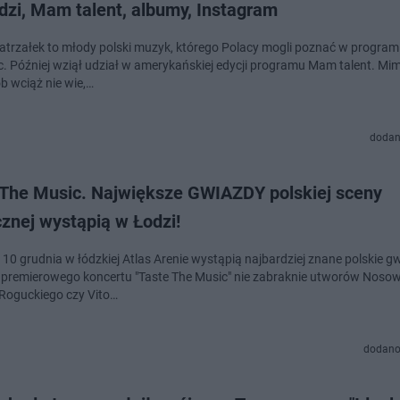
dzi, Mam talent, albumy, Instagram
atrzałek to młody polski muzyk, którego Polacy mogli poznać w program
c. Później wziął udział w amerykańskiej edycji programu Mam talent. Mi
b wciąż nie wie,…
dodan
 The Music. Największe GWIAZDY polskiej sceny
znej wystąpią w Łodzi!
 10 grudnia w łódzkiej Atlas Arenie wystąpią najbardziej znane polskie g
premierowego koncertu "Taste The Music" nie zabraknie utworów Nosows
 Roguckiego czy Vito…
dodano