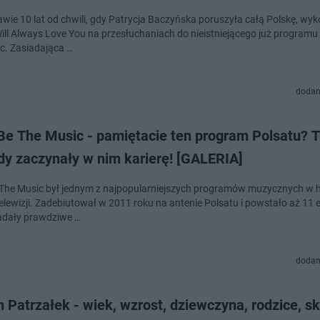
rawie 10 lat od chwili, gdy Patrycja Baczyńska poruszyła całą Polskę, wy
Will Always Love You na przesłuchaniach do nieistniejącego już programu
c. Zasiadająca …
dodan
Be The Music - pamiętacie ten program Polsatu? 
dy zaczynały w nim karierę! [GALERIA]
The Music był jednym z najpopularniejszych programów muzycznych w hi
telewizji. Zadebiutował w 2011 roku na antenie Polsatu i powstało aż 11 e
iadały prawdziwe …
dodan
 Patrzałek - wiek, wzrost, dziewczyna, rodzice, s