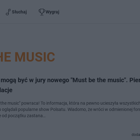
Słuchaj
Wygraj
HE MUSIC
i mogą być w jury nowego "Must be the music". Pi
lacje
 the music" powraca! To informacja, która na pewno ucieszyła wszystkich
u oglądali popularne show Polsatu. Wiadomo, że wróci w odmienionej for
 od początku zastana…
doda