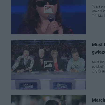
To już p
utwór I 
The Musi
Must 
gwiaz
Must Be 
polskiej 
jury zas
Marcin