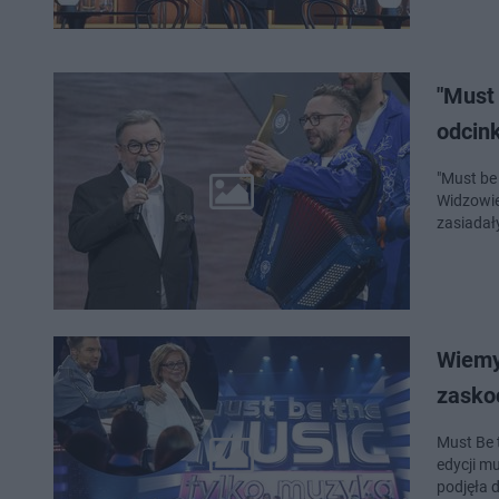
"Must
odcink
"Must be
Widzowie 
zasiadał
Wiemy,
zasko
Must Be 
edycji m
podjęła 