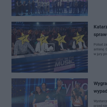
Katar
sprawd
Polsat z
antenę. O
w jury p
Wygrał
wypad
Wystarczy
przed ni