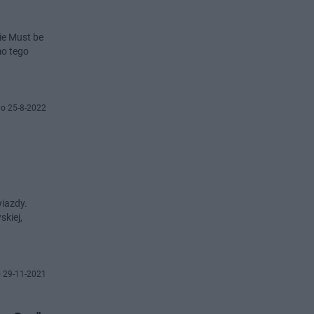
ie Must be
mo tego
o 25-8-2022
wiazdy.
kiej,
 29-11-2021