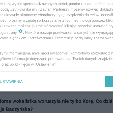
odcinek "Must be the music. Tylko muzyka" wyemitowano osiem lat temu.
klam, wybór spersonalizowanych treści, pomiar reklam i treści, bad
się informacje, że ulubiony show telewizji Polsat powróci na antenę. W roli
 zgodą Użytkownika my i Zaufani Partnerzy możemy używać dokład
ą nie zobacz…
az aktywnie skanować charakterystykę urządzenia do celów identyfi
ść, prosimy o zgodę na korzystanie z tych technologii poprzez klikn
a i zawsze możesz ją zmienić/wycofać klikając przycisk ustawień pr
dodan
ogu strony
. Niektóre rodzaje przetwarzania danych nie wymagaj
iwić się takiemu przetwarzaniu. Preferencje będą miały zastosowanie
"Must Be he Music. Tylko muzyka", ale bez Elżbie
owskiej. Jurorka zdradziła, dlaczego!
szymi informacjami, abyś mógł świadomie i komfortowo korzystać z
gółowe informacje dotyczące przetwarzania Twoich danych znajdzi
oment czekali wszyscy fani Must Be the Music. Wiadomo już oficjalnie, 
s
oraz po kliknięciu w „Ustawienia”.
letniej przerwie powróci na antenę. Niestety, nie zobaczymy w nim Elżbie
skiej, która zasiad…
USTAWIENIA
dodan
oma wokalistka wzruszyła nie tylko Korę. Co dziś 
cja Baczyńska?