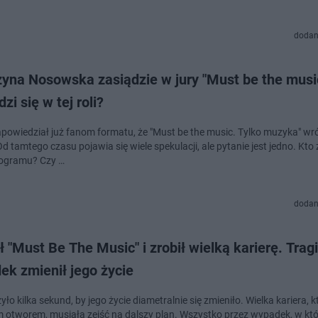
dodan
zyna Nosowska zasiądzie w jury "Must be the musi
zi się w tej roli?
apowiedział już fanom formatu, że "Must be the music. Tylko muzyka" wr
d tamtego czasu pojawia się wiele spekulacji, ale pytanie jest jedno. Kto
rogramu? Czy …
dodan
 "Must Be The Music" i zrobił wielką karierę. Trag
ek zmienił jego życie
ło kilka sekund, by jego życie diametralnie się zmieniło. Wielka kariera, k
m otworem, musiała zejść na dalszy plan. Wszystko przez wypadek, w kt