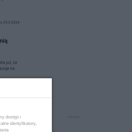
o 25-3-2024
nią
ła już, że
azuje na
o 25-3-2024
ksze
y dostęp i
lne identyfikatory,
iania