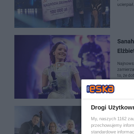
ucierpiał
Sanah 
Elżbi
Najnowsz
zamierza
to, że d
Drogi Użytkow
Zaska
My, naszych 1162 zau
rywal
przechowujemy informa
standardowe informac