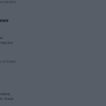
no 5-6-2024
nowe
at.
rego jury
o 27-5-2024
olejnej
ło. Stacja