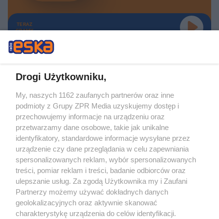
TERAZ
GRAMY
Drogi Użytkowniku,
My, naszych 1162 zaufanych partnerów oraz inne
Żaden utwór zamieszczony w serwisie nie może być powielany i
podmioty z Grupy ZPR Media uzyskujemy dostęp i
rozpowszechniany lub dalej rozpowszechniany w jakikolwiek sposób (w
tym także elektroniczny lub mechaniczny) na jakimkolwiek polu
przechowujemy informacje na urządzeniu oraz
eksploatacji w jakiejkolwiek formie, włącznie z umieszczaniem w Internecie
przetwarzamy dane osobowe, takie jak unikalne
bez pisemnej zgody właściciela praw. Jakiekolwiek użycie lub
wykorzystanie utworów w całości lub w części z naruszeniem prawa, tzn.
identyfikatory, standardowe informacje wysyłane przez
bez właściwej zgody, jest zabronione pod groźbą kary i może być ścigane
urządzenie czy dane przeglądania w celu zapewniania
prawnie.
spersonalizowanych reklam, wybór spersonalizowanych
treści, pomiar reklam i treści, badanie odbiorców oraz
ulepszanie usług. Za zgodą Użytkownika my i Zaufani
Partnerzy możemy używać dokładnych danych
geolokalizacyjnych oraz aktywnie skanować
charakterystykę urządzenia do celów identyfikacji.