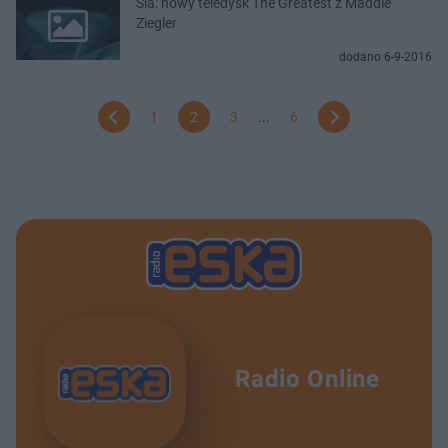
Sia: nowy teledysk The Greatest z Maddie
Ziegler
dodano 6-9-2016
1
2
3
...
6
Radio Online