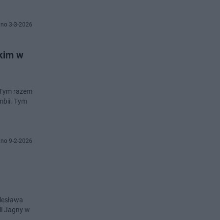
no 3-3-2026
 kim w
. Tym razem
mbii. Tym
no 9-2-2026
olesława
li Jagny w