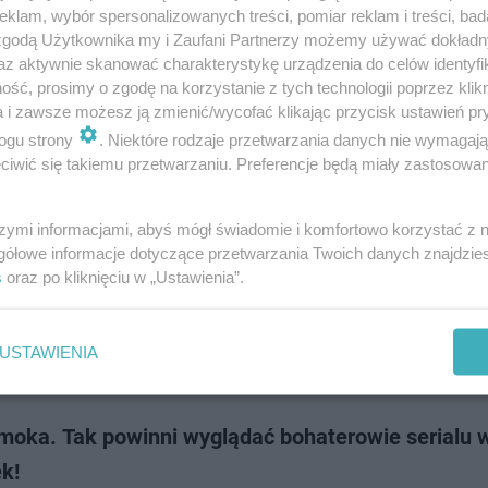
 nadzieja" to turecka produkcja, która zagościła na ekranach polskich wi
klam, wybór spersonalizowanych treści, pomiar reklam i treści, bad
la emitowana jest od poniedziałku do piątku o godzinie 17:15 na antenie
 zgodą Użytkownika my i Zaufani Partnerzy możemy używać dokład
dchodzące miesiące…
az aktywnie skanować charakterystykę urządzenia do celów identyfi
ść, prosimy o zgodę na korzystanie z tych technologii poprzez klikn
a i zawsze możesz ją zmienić/wycofać klikając przycisk ustawień pr
dodan
ogu strony
. Niektóre rodzaje przetwarzania danych nie wymagaj
iwić się takiemu przetwarzaniu. Preferencje będą miały zastosowanie
brze znasz serialowy hit "Alternatywy 4"? Potrafis
edzieć, kto zagrał tę postać?
szymi informacjami, abyś mógł świadomie i komfortowo korzystać z
gółowe informacje dotyczące przetwarzania Twoich danych znajdzi
nisława Barei zyskały miano kultowych, a cytaty z niektórych z nich - na
s
oraz po kliknięciu w „Ustawienia”.
y w codziennym języku większości Polaków. Do dorobku Barei należy mię
wany, poszukiw…
USTAWIENIA
dodan
moka. Tak powinni wyglądać bohaterowie serialu 
k!