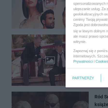
"Miłość i
spersonalizowanych re
Telenowe
ulepszanie usług. Za
Przez na
geolokalizacyjnych or
cenimy Twoją prywatno
Zgoda jest dobrowoln
się w lewym dolnym r
ale masz prawo sprzec
Jak do
witrynie.
odpowi
Zapoznaj się z poniż
internetowych. Szcze
Filmy Sta
Prywatności
i
Cookie
zagościł
„Poszuki
PARTNERZY
Ród S
książe