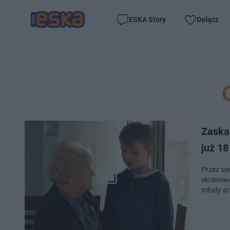
ESKA Story
Dołącz
Zaskak
już 18
Przez si
ekranowe
młody ar