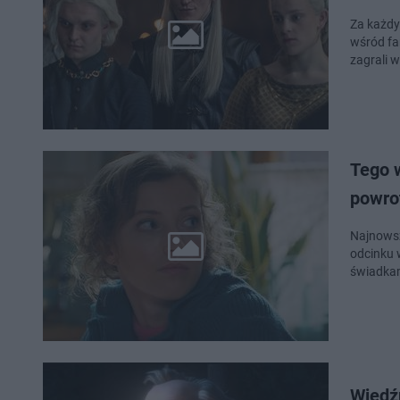
Za każdy
wśród fan
zagrali 
Tego w
powrot
Najnowsz
odcinku 
świadkam
Wiedź