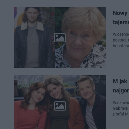
Nowy 
tajem
Wiosenne
postaci.
bohatera
M jak 
najgo
Widzowie 
Gabrielę
(Rafał M