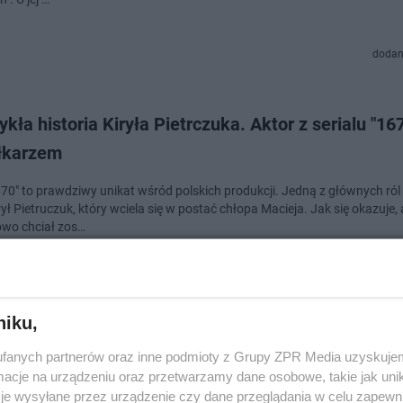
dodan
kła historia Kiryła Pietrczuka. Aktor z serialu "16
iłkarzem
1670" to prawdziwy unikat wśród polskich produkcji. Jedną z głównych ró
ył Pietruczuk, który wciela się w postać chłopa Macieja. Jak się okazuje, 
wo chciał zos…
dodan
niku,
ć i nadzieja" - kto jest kim w tureckim serialu Dwój
fanych partnerów oraz inne podmioty z Grupy ZPR Media uzyskujem
 i zdjęcia
cje na urządzeniu oraz przetwarzamy dane osobowe, takie jak unika
je wysyłane przez urządzenie czy dane przeglądania w celu zapewn