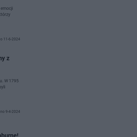
 emocji
którzy
o 11-6-2024
my z
lu. W 1795
yli
no 9-4-2024
hburne!