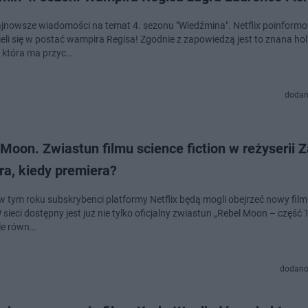
domości na temat 4. sezonu "Wiedźmina". Netflix poinformował jaki
ieli się w postać wampira Regisa! Zgodnie z zapowiedzą jest to znana h
 która ma przyc…
dodan
Moon. Zwiastun filmu science fiction w reżyserii 
ra, kiedy premiera?
w tym roku subskrybenci platformy Netflix będą mogli obejrzeć nowy film
W sieci dostępny jest już nie tylko oficjalny zwiastun „Rebel Moon – część 
ale równ…
dodano