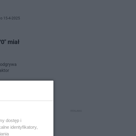
o 15-4-2025
70" miał
l odgrywa
aktor
o 28-7-2024
ki?
y dostęp i
lne identyfikatory,
iania