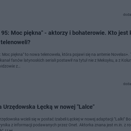
doda
 95: Moc piękna" - aktorzy i bohaterowie. Kto jest
 telenoweli?
5: Moc piękna" to nowa telenowela, która pojawi się na antenie Novelas+
kanał fanów latynoskich seriali postawił na tytuł nie z Meksyku, a z Kolu
idzowie z…
doda
a Urzędowska Łęcką w nowej "Lalce"
zędowska wcieli się w postać Izabeli Łęckiej w nowej adaptacji "Lalki" B
wynika z informacji podawanych przez Onet. Aktorka znana jest m.in. z ro
". U jej …