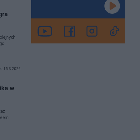
gra
olejnych
ego
o 15-3-2026
nika w
zez
awłem