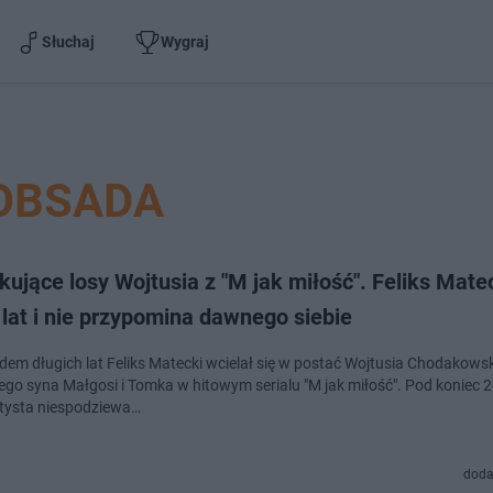
Słuchaj
Wygraj
OBSADA
ujące losy Wojtusia z "M jak miłość". Feliks Mate
 lat i nie przypomina dawnego siebie
edem długich lat Feliks Matecki wcielał się w postać Wojtusia Chodakows
go syna Małgosi i Tomka w hitowym serialu "M jak miłość". Pod koniec 
tysta niespodziewa…
doda