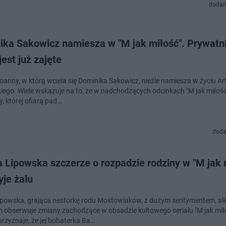
dodan
ika Sakowicz namiesza w "M jak miłość". Prywatni
jest już zajęte
oanny, w którą wciela się Dominika Sakowicz, nieźle namiesza w życiu Ar
ego. Wiele wskazuje na to, że w nadchodzących odcinkach "M jak miłość
, której ofiarą pad…
doda
 Lipowska szczerze o rozpadzie rodziny w "M jak 
yje żalu
ipowska, grająca nestorkę rodu Mostowiaków, z dużym sentymentem, ale
 obserwuje zmiany zachodzące w obsadzie kultowego serialu "M jak mił
przyznaje, że jej bohaterka Ba…