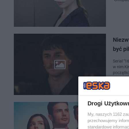
Niezwy
być p
Serial "
w nim Kir
początko
Drogi Użytkow
"Miłoś
My, naszych 1162 zau
Obsada
przechowujemy informa
standardowe informac