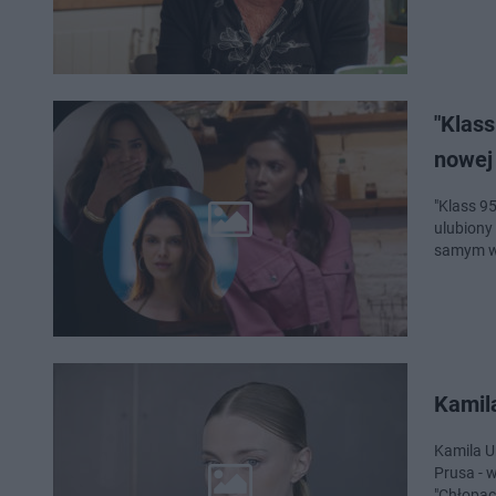
"Klass
nowej
"Klass 9
ulubiony 
samym w
Kamil
Kamila Ur
Prusa - 
"Chłopach