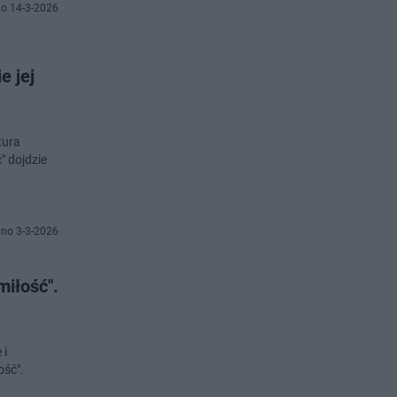
o 14-3-2026
e jej
tura
" dojdzie
no 3-3-2026
miłość".
 i
ość".