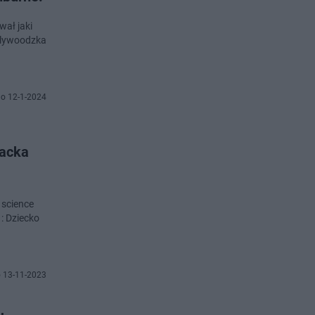
ollywoodzka
o 12-1-2024
Zacka
 science
1: Dziecko
 13-11-2023