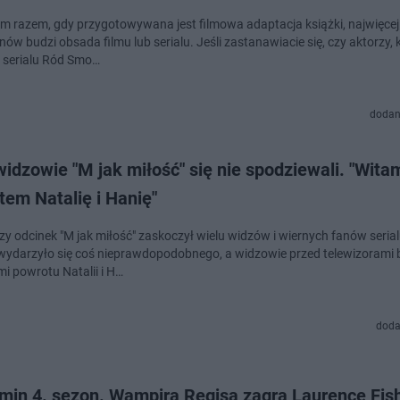
m razem, gdy przygotowywana jest filmowa adaptacja książki, najwięcej
ów budzi obsada filmu lub serialu. Jeśli zastanawiacie się, czy aktorzy, 
w serialu Ród Smo…
dodan
idzowie "M jak miłość" się nie spodziewali. "Wita
em Natalię i Hanię"
y odcinek "M jak miłość" zaskoczył wielu widzów i wiernych fanów seria
wydarzyło się coś nieprawdopodobnego, a widzowie przed telewizorami b
i powrotu Natalii i H…
doda
min 4. sezon. Wampira Regisa zagra Laurence Fis