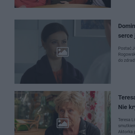
Domin
serce 
Postać J
Rogowski
do zdrady
Teresa
Nie kr
Teresa L
smutkiem
Aktorka 