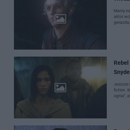
Mamy najnowsze wia
aktor wc
gwiazda,
Rebel 
Snyde
Jeszcze 
fiction. 
ognia”, 