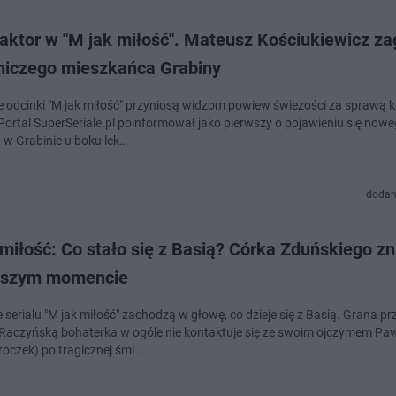
aktor w "M jak miłość". Mateusz Kościukiewicz za
niczego mieszkańca Grabiny
 odcinki "M jak miłość" przyniosą widzom powiew świeżości za sprawą k
 Portal SuperSeriale.pl poinformował jako pierwszy o pojawieniu się now
 w Grabinie u boku lek…
dodan
miłość: Co stało się z Basią? Córka Zduńskiego z
rszym momencie
serialu "M jak miłość" zachodzą w głowę, co dzieje się z Basią. Grana pr
 Raczyńską bohaterka w ogóle nie kontaktuje się ze swoim ojczymem P
roczek) po tragicznej śmi…