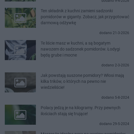
dodano 9-4-2026
Ten składnik z kuchni zamieni sadzonki
pomidorów w giganty. Zobacz, jak przygotować
darmową odżywkę
dodano 21-3-2026
Te liście masz w kuchni, a są bogatym
nawozem do sadzonek pomidorów. Łodygi
będą grube i mocne
dodano 2-3-2026
Jak powstają suszone pomidory? Włosi mają
kilka trików, o których na pewno nie
wiedzieliście!
dodano 5-8-2024
Polacy jedzą je na kilogramy. Przy pewnych
ilościach stają się trujące!
dodano 29-5-2024
Marzec to idealna pora na wysiew pomidorów.