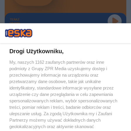
TERAZ
GRAMY
Drogi Użytkowniku,
My, naszych 1162 zaufanych partnerów oraz inne
Żaden utwór zamieszczony w serwisie nie może być powielany i
podmioty z Grupy ZPR Media uzyskujemy dostęp i
rozpowszechniany lub dalej rozpowszechniany w jakikolwiek sposób (w
tym także elektroniczny lub mechaniczny) na jakimkolwiek polu
przechowujemy informacje na urządzeniu oraz
eksploatacji w jakiejkolwiek formie, włącznie z umieszczaniem w Internecie
przetwarzamy dane osobowe, takie jak unikalne
bez pisemnej zgody właściciela praw. Jakiekolwiek użycie lub
wykorzystanie utworów w całości lub w części z naruszeniem prawa, tzn.
identyfikatory, standardowe informacje wysyłane przez
bez właściwej zgody, jest zabronione pod groźbą kary i może być ścigane
urządzenie czy dane przeglądania w celu zapewniania
prawnie.
spersonalizowanych reklam, wybór spersonalizowanych
treści, pomiar reklam i treści, badanie odbiorców oraz
ulepszanie usług. Za zgodą Użytkownika my i Zaufani
Partnerzy możemy używać dokładnych danych
geolokalizacyjnych oraz aktywnie skanować