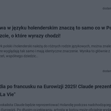
dodan
owa w języku holenderskim znaczą to samo co w P
cie, o które wyrazy chodzi!
yk polski i holenderski należą do różnych rodzin językowych, można znale
óre wyglądają tak samo i mają identyczne znaczenie. Wynika to głównie z
eń, wspólnego dziedzic…
dodan
ia po francusku na Eurowizji 2025! Claude prezen
 La Vie"
 wokalista Claude będzie reprezentować Holandię podczas nadchodzące
 Eurowizji. Po długim oczekiwaniu, artysta w końcu może oficjalnie wyd