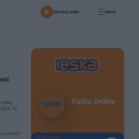
Słuchaj radia
Menu
awić
Radio Online
w piłkę
 2026. To
no 2-9-2025
TERAZ GRAMY