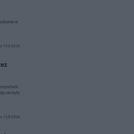
hodzenie w
o 13-8-2024
zez
prezentant
dę nie było
o 12-8-2024