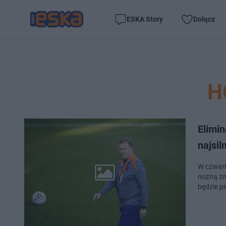
ESKA Story
Dołącz
H
Elimi
najsil
W czwart
nożną zm
będzie p