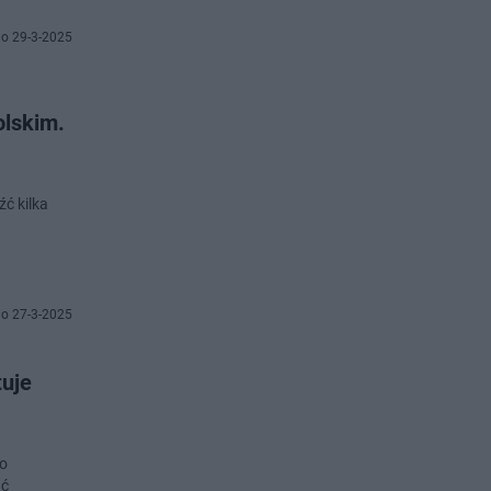
o 29-3-2025
olskim.
źć kilka
o 27-3-2025
tuje
go
ać