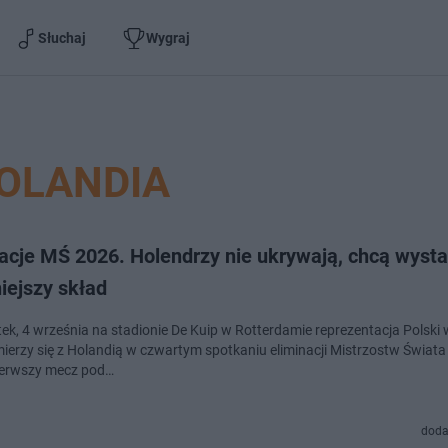
Słuchaj
Wygraj
OLANDIA
nacje MŚ 2026. Holendrzy nie ukrywają, chcą wyst
niejszy skład
ek, 4 września na stadionie De Kuip w Rotterdamie reprezentacja Polski 
ierzy się z Holandią w czwartym spotkaniu eliminacji Mistrzostw Świata
ierwszy mecz pod…
doda