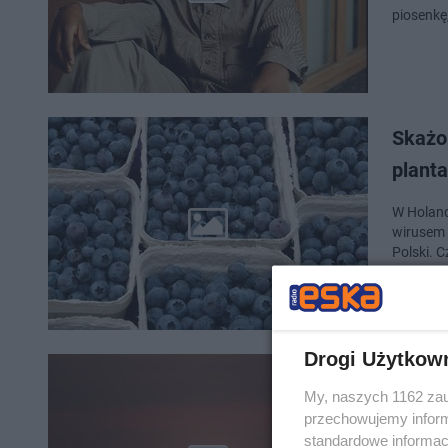
piosenkę,
Skażo
plant
W Holand
wirusem 
Polski. 
Drogi Użytkow
Chaos
My, naszych 1162 zau
lotów,
przechowujemy informa
standardowe informac