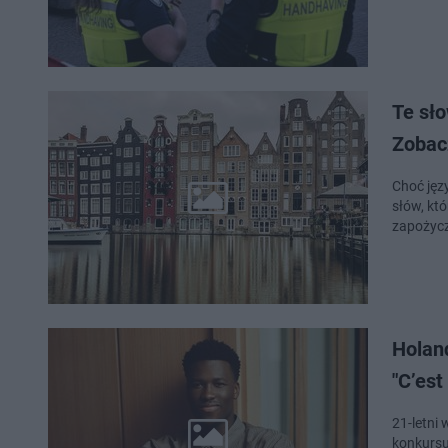
Te sł
Zobacz
Choć jęz
słów, kt
zapożycz
Holand
"C’est
21-letni
konkursu