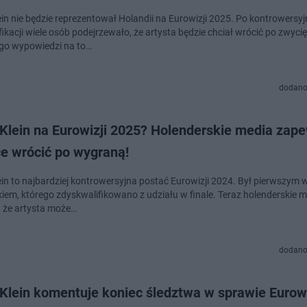
ein nie będzie reprezentował Holandii na Eurowizji 2025. Po kontrowersyj
ikacji wiele osób podejrzewało, że artysta będzie chciał wrócić po zwyci
go wypowiedzi na to…
dodano
Klein na Eurowizji 2025? Holenderskie media zape
ce wrócić po wygraną!
in to najbardziej kontrowersyjna postać Eurowizji 2024. Był pierwszym w 
kiem, którego zdyskwalifikowano z udziału w finale. Teraz holenderskie 
 że artysta może…
dodano
Klein komentuje koniec śledztwa w sprawie Eurowi