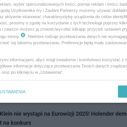
est dobry czas dla osób podróżujących do lub z Amsterdamu. Władze port
klam, wybór spersonalizowanych treści, pomiar reklam i treści, bad
go Amsterdam-Schiphol poinformowały o odwołaniu co najmniej 70 lotów
 zgodą Użytkownika my i Zaufani Partnerzy możemy używać dokład
iach w połączeniach. Wszystko pr…
az aktywnie skanować charakterystykę urządzenia do celów identyfi
ść, prosimy o zgodę na korzystanie z tych technologii poprzez klikn
a i zawsze możesz ją zmienić/wycofać klikając przycisk ustawień pr
doda
ogu strony
. Niektóre rodzaje przetwarzania danych nie wymagaj
iwić się takiemu przetwarzaniu. Preferencje będą miały zastosowanie
ierowcy nastrój świąteczny udzielił się za mocno
szymi informacjami, abyś mógł świadomie i komfortowo korzystać z
ch świąteczna magia ponosi aż za bardzo. Najlepszym tego przykładem
gółowe informacje dotyczące przetwarzania Twoich danych znajdzi
olenderski kierowca, który świątecznymi lampkami przystroił cały swój
s
oraz po kliknięciu w „Ustawienia”.
iować musiała poli…
USTAWIENIA
dodano
Klein nie wystąpi na Eurowizji 2025! Holender dem
t na konkurs