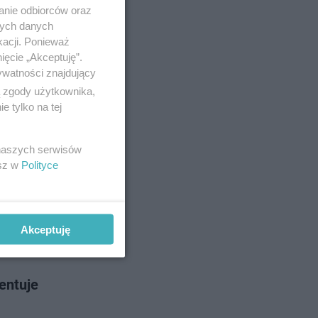
u
anie odbiorców oraz
 i
nych danych
kacji. Ponieważ
ięcie „Akceptuję”.
ywatności znajdujący
no 5-1-2025
ą zgody użytkownika,
 tylko na tej
 naszych serwisów
 może być
esz w
Polityce
 samochód.
Akceptuję
 16-12-2024
entuje