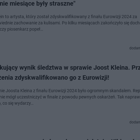
nie miesiące były straszne"
in to artysta, który został zdyskwalifikowany z finału Eurowizji 2024 za
iednie zachowanie za kulisami. Po kilku miesiącach zakończyło się doc
 czy piosenkarz popeł…
dodan
kujący wynik śledztwa w sprawie Joost Kleina. Pr
enia zdyskwalifikowano go z Eurowizji!
ie Joosta Kleina z finału Eurowizji 2024 było ogromnym skandalem. Re
 nie mógł uczestniczyć w finale z powodu pewnych oskarżeń. Tak napraw
 co się wydarzy…
dodan