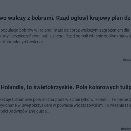
o walczy z bobrami. Rząd ogłosił krajowy plan dz
populacja bobrów w Holandii staje się coraz większym zagrożeniem dla
uktury i bezpieczeństwa publicznego. Rząd ogłosił właśnie ogólnokrajową
tymi chronionymi zwierzę…
doda
 Holandia, to świętokrzyskie. Pola kolorowych tul
kazuje tulipanowe pola można podziwiać nie tylko w Holandii. Te piękne z
wykonane w Świętokrzyskiem w powiecie włoszczowskim. To właśnie ta
ości Jadwigów znajduje s…
dodan