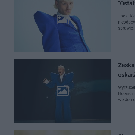
"Ostat
Joost Kle
nieodpow
sprawie,
Zaska
oskarż
Wyrzucen
Holandii
wiadomo,