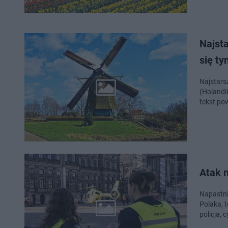
Najst
się ty
Najstars
(Holandii
tekst po
Atak 
Napastni
Polaka, 
policja,