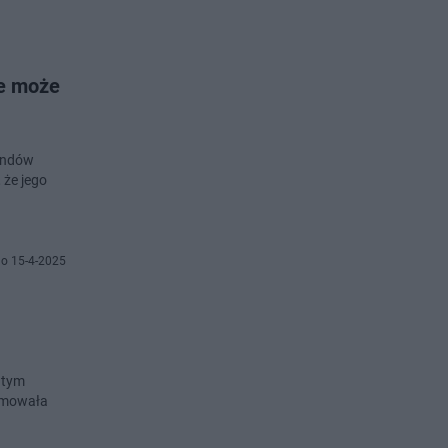
ie może
landów
 że jego
o 15-4-2025
 tym
ormowała