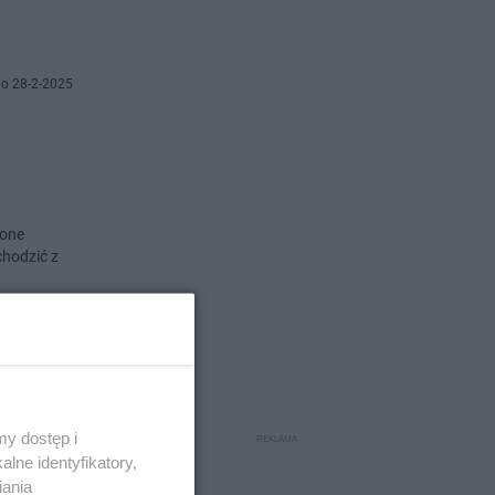
o 28-2-2025
żone
hodzić z
o 17-1-2025
j 70
y dostęp i
lne identyfikatory,
iania