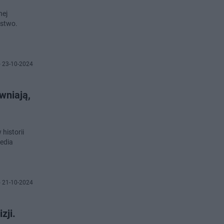
nej
ęstwo.
 23-10-2024
wniają,
historii
media
 21-10-2024
zji.