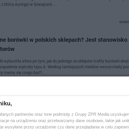
 z którą wystąpi w Szwajcarii. …
dodan
ne borówki w polskich sklepach? Jest stanowisko
atorów
ii wybuchła afera po tym, jak do jednego ze sklepów trafiły borówki ska
zapalenia wątroby typu A. Według tamtejszych mediów owoce miały poc
Czy mamy się czego bać?…
dodan
niku,
 na lotnisku w Amsterdamie. Odwołano co najmnie
fanych partnerów oraz inne podmioty z Grupy ZPR Media uzyskujem
 kilka rejsów opóźnionych!
cje na urządzeniu oraz przetwarzamy dane osobowe, takie jak unika
je wysyłane przez urządzenie czy dane przeglądania w celu zapewn