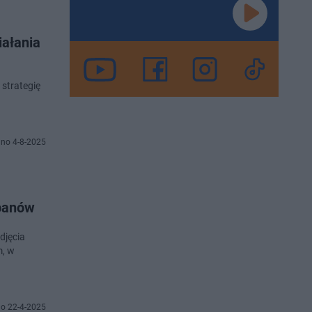
iałania
 strategię
no 4-8-2025
ipanów
djęcia
m, w
o 22-4-2025