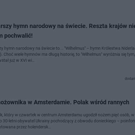
arszy hymn narodowy na świecie. Reszta krajów n
m pochwalić!
zy hymn narodowy na świecie to... "Wilhelmus" – hymn Królestwa Nider
). Choć wiele hymnów ma długą historię, to "Wilhelmus" wyróżnia się tym,
wstał już w XVI wi…
dodan
nożownika w Amsterdamie. Polak wśród rannych
k, który w czwartek w centrum Amsterdamu ugodził nożem pięć osób, w
to 30-letni obywatel Ukrainy pochodzący z obwodu donieckiego – poinf
 cytowana przez holendersk…