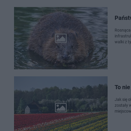
Państw
Rosnąca 
infrastr
walki z 
To nie
Jak się o
zostały 
miejscow