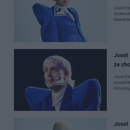
Joost Kl
dyskwalif
Nawet je
Joost 
że ch
Joost Kle
uczestni
donoszą,
Joost 