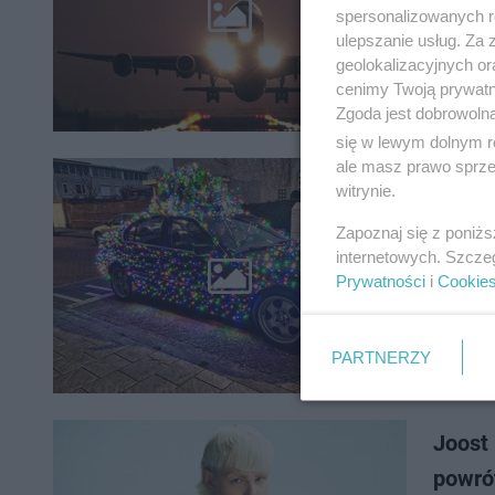
To nie j
spersonalizowanych re
lotnicze
ulepszanie usług. Za
opóźnien
geolokalizacyjnych or
cenimy Twoją prywatno
Zgoda jest dobrowoln
się w lewym dolnym r
ale masz prawo sprzec
witrynie.
Temu k
Zapoznaj się z poniż
Niektóry
internetowych. Szcze
pewien h
Prywatności
i
Cookie
Interwen
PARTNERZY
Joost 
powró