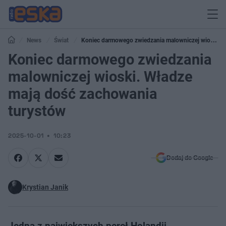
News
Świat
Koniec darmowego zwiedzania malowniczej wioski.
Władze mają dość zachowania turystów
Koniec darmowego zwiedzania
malowniczej wioski. Władze
mają dość zachowania
turystów
2025-10-01
10:23
Dodaj do Google
Krystian Janik
Jedna z największych pereł Holandii,