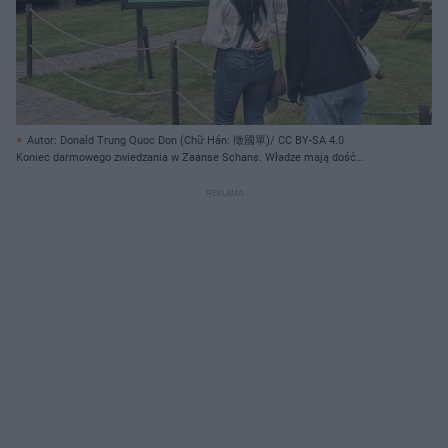
Autor: Donald Trung Quoc Don (Chữ Hán: 徵國單)/ CC BY-SA 4.0
Koniec darmowego zwiedzania w Zaanse Schans. Władze mają dość
nagannego zachowania turystów