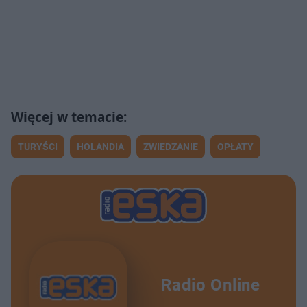
TURYŚCI
HOLANDIA
ZWIEDZANIE
OPŁATY
Radio Online