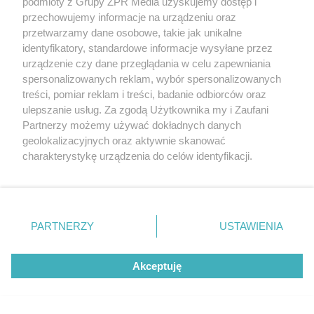
podmioty z Grupy ZPR Media uzyskujemy dostęp i
przechowujemy informacje na urządzeniu oraz
przetwarzamy dane osobowe, takie jak unikalne
identyfikatory, standardowe informacje wysyłane przez
urządzenie czy dane przeglądania w celu zapewniania
spersonalizowanych reklam, wybór spersonalizowanych
treści, pomiar reklam i treści, badanie odbiorców oraz
ulepszanie usług. Za zgodą Użytkownika my i Zaufani
Partnerzy możemy używać dokładnych danych
geolokalizacyjnych oraz aktywnie skanować
charakterystykę urządzenia do celów identyfikacji.
Ponieważ cenimy Twoją prywatność, prosimy o zgodę na
Żaden utwór zamieszczony w serwisie nie może być powielany i
rozpowszechniany lub dalej rozpowszechniany w jakikolwiek sposób (w
korzystanie z tych technologii poprzez kliknięcie
tym także elektroniczny lub mechaniczny) na jakimkolwiek polu
„Akceptuję”. Zgoda jest dobrowolna i zawsze możesz ją
eksploatacji w jakiejkolwiek formie, włącznie z umieszczaniem w
zmienić/wycofać klikając przycisk ustawień prywatności
Internecie bez pisemnej zgody właściciela praw. Jakiekolwiek użycie lub
PARTNERZY
USTAWIENIA
wykorzystanie utworów w całości lub w części z naruszeniem prawa,
znajdujący się w lewym dolnym rogu strony
. Niektóre
tzn. bez właściwej zgody, jest zabronione pod groźbą kary i może być
rodzaje przetwarzania danych nie wymagają zgody
ścigane prawnie.
Akceptuję
użytkownika, ale masz prawo sprzeciwić się takiemu
przetwarzaniu. Preferencje będą miały zastosowanie tylko
na tej witrynie.