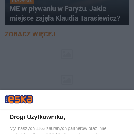
PŁYWANIE
ME w pływaniu w Paryżu. Jakie
miejsce zajęła Klaudia Tarasiewicz?
ZOBACZ WIĘCEJ
Drogi Użytkowniku,
My, naszych 1162 zaufanych partnerów oraz inne