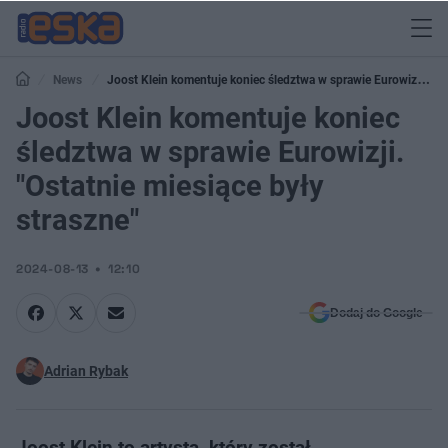
News
Joost Klein komentuje koniec śledztwa w sprawie Eurowizji.
"Ostatnie miesiące były straszne"
Joost Klein komentuje koniec
śledztwa w sprawie Eurowizji.
"Ostatnie miesiące były
straszne"
2024-08-13
12:10
Dodaj do Google
Adrian Rybak
Joost Klein to artysta, który został