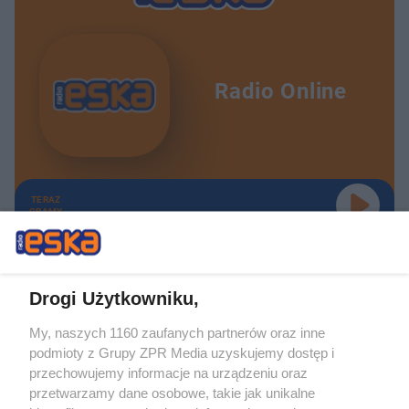
Radio Online
TERAZ
GRAMY
Drogi Użytkowniku,
My, naszych 1160 zaufanych partnerów oraz inne
Żaden utwór zamieszczony w serwisie nie może być powielany i
podmioty z Grupy ZPR Media uzyskujemy dostęp i
rozpowszechniany lub dalej rozpowszechniany w jakikolwiek sposób (w
tym także elektroniczny lub mechaniczny) na jakimkolwiek polu
przechowujemy informacje na urządzeniu oraz
eksploatacji w jakiejkolwiek formie, włącznie z umieszczaniem w Internecie
przetwarzamy dane osobowe, takie jak unikalne
bez pisemnej zgody właściciela praw. Jakiekolwiek użycie lub