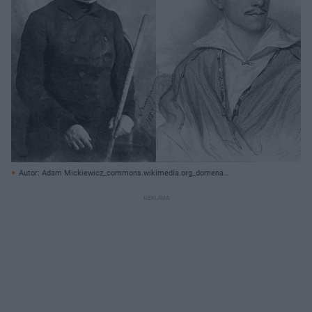
Autor: Adam Mickiewicz_commons.wikimedia.org_domena
publiczna/Juliusz Słowacki_James Hopwood the
Younger_commons.wikimedia.org/ Creative Commons