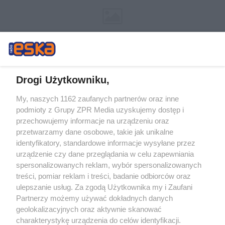
Drogi Użytkowniku,
My, naszych 1162 zaufanych partnerów oraz inne
Żaden utwór zamieszczony w serwisie nie może być powielany i
podmioty z Grupy ZPR Media uzyskujemy dostęp i
rozpowszechniany lub dalej rozpowszechniany w jakikolwiek sposób (w
tym także elektroniczny lub mechaniczny) na jakimkolwiek polu
przechowujemy informacje na urządzeniu oraz
eksploatacji w jakiejkolwiek formie, włącznie z umieszczaniem w Internecie
przetwarzamy dane osobowe, takie jak unikalne
bez pisemnej zgody właściciela praw. Jakiekolwiek użycie lub
wykorzystanie utworów w całości lub w części z naruszeniem prawa, tzn.
identyfikatory, standardowe informacje wysyłane przez
bez właściwej zgody, jest zabronione pod groźbą kary i może być ścigane
urządzenie czy dane przeglądania w celu zapewniania
prawnie.
spersonalizowanych reklam, wybór spersonalizowanych
treści, pomiar reklam i treści, badanie odbiorców oraz
ulepszanie usług. Za zgodą Użytkownika my i Zaufani
Partnerzy możemy używać dokładnych danych
geolokalizacyjnych oraz aktywnie skanować
charakterystykę urządzenia do celów identyfikacji.