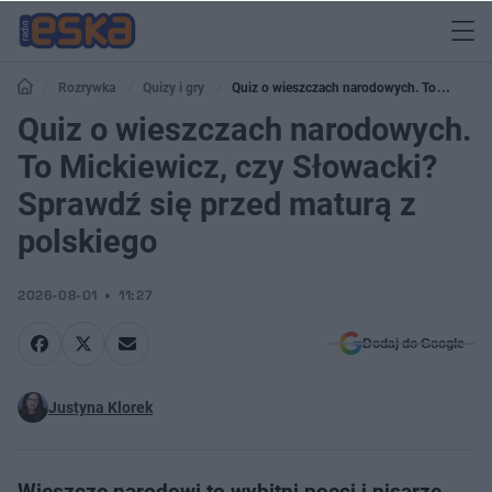
Rozrywka
Quizy i gry
Quiz o wieszczach narodowych. To
Mickiewicz, czy Słowacki? Sprawdź się przed maturą z polskiego
Quiz o wieszczach narodowych.
To Mickiewicz, czy Słowacki?
Sprawdź się przed maturą z
polskiego
2026-08-01
11:27
Dodaj do Google
Justyna Klorek
Wieszcze narodowi to wybitni poeci i pisarze,