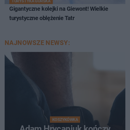
TURYSTYKA GÓRSKA
Gigantyczne kolejki na Giewont! Wielkie
turystyczne oblężenie Tatr
NAJNOWSZE NEWSY:
KOSZYKÓWKA
Adam Hrycaniuk kończy