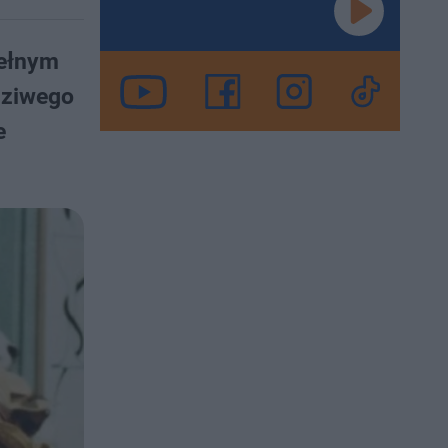
pełnym
dziwego
e