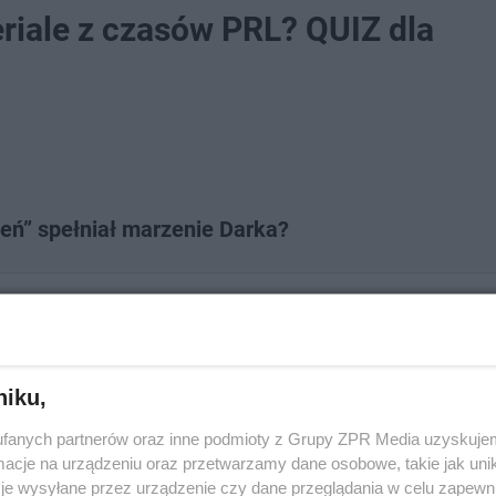
riale z czasów PRL? QUIZ dla
zeń” spełniał marzenie Darka?
niku,
fanych partnerów oraz inne podmioty z Grupy ZPR Media uzyskujem
cje na urządzeniu oraz przetwarzamy dane osobowe, takie jak unika
je wysyłane przez urządzenie czy dane przeglądania w celu zapewn