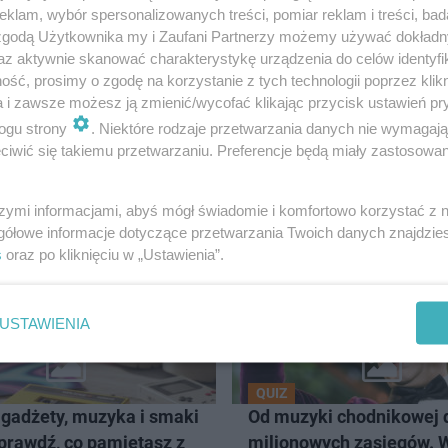
klam, wybór spersonalizowanych treści, pomiar reklam i treści, bad
 zgodą Użytkownika my i Zaufani Partnerzy możemy używać dokład
Następne pytanie
az aktywnie skanować charakterystykę urządzenia do celów identyfi
ść, prosimy o zgodę na korzystanie z tych technologii poprzez klikn
a i zawsze możesz ją zmienić/wycofać klikając przycisk ustawień pr
ogu strony
. Niektóre rodzaje przetwarzania danych nie wymagaj
iwić się takiemu przetwarzaniu. Preferencje będą miały zastosowanie
ZY I GRY
szymi informacjami, abyś mógł świadomie i komfortowo korzystać z
gółowe informacje dotyczące przetwarzania Twoich danych znajdzi
s
oraz po kliknięciu w „Ustawienia”.
USTAWIENIA
QUIZ
 gadżety, muzyka i smaki
Od muzyki chodnikowej 
Sprawdź, co pamiętasz z
milionowych zasięgów. W