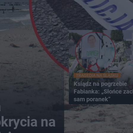
TRAGEDIA NA ŚLĄSKU
Ksiądz na pogrzebie
Fabianka: „Słońce zac
sam poranek”
a
krycia na