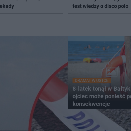
dekady
test wiedzy o disco polo
DRAMAT W USTCE
8-latek tonął w Bałty
ojciec może ponieść 
konsekwencje