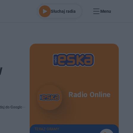
Słuchaj radia
Menu
w
Radio Online
daj do Google
TERAZ GRAMY