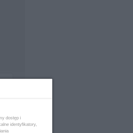
y dostęp i
lne identyfikatory,
iania