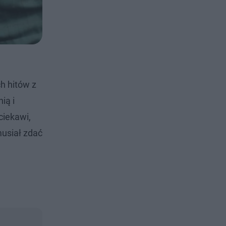
h hitów z
ią i
ciekawi,
musiał zdać