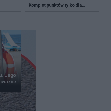
Komplet punktów tylko dla
prawdziwych fanów
ku. Jego
poważne