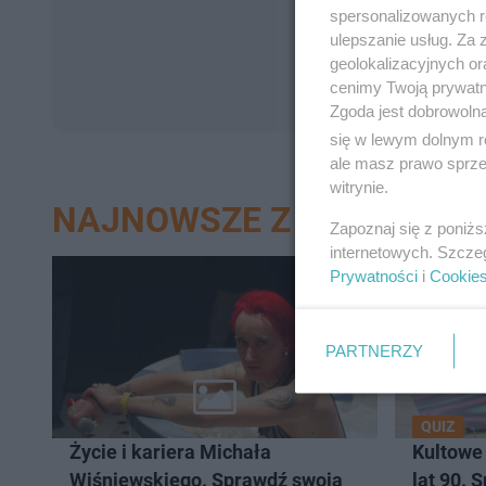
spersonalizowanych re
ulepszanie usług. Za
geolokalizacyjnych or
cenimy Twoją prywatno
Zgoda jest dobrowoln
się w lewym dolnym r
ale masz prawo sprzec
witrynie.
NAJNOWSZE Z DZIAŁU QUI
Zapoznaj się z poniż
internetowych. Szcze
Prywatności
i
Cookie
PARTNERZY
QUIZ
Życie i kariera Michała
Kultowe
Wiśniewskiego. Sprawdź swoją
lat 90. 