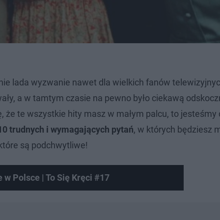
nie lada wyzwanie nawet dla wielkich fanów telewizyjnyc
wały, a w tamtym czasie na pewno było ciekawą odskoczn
ę, że te wszystkie hity masz w małym palcu, to jesteśmy 
10 trudnych i wymagających pytań
, w których będziesz 
ektóre są podchwytliwe!
w Polsce | To Się Kręci #17