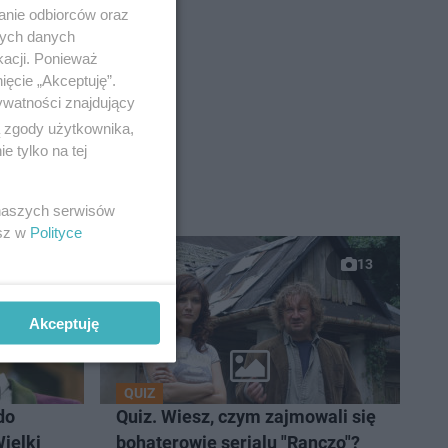
anie odbiorców oraz
nych danych
kacji. Ponieważ
ięcie „Akceptuję”.
ywatności znajdujący
ą zgody użytkownika,
 tylko na tej
 naszych serwisów
esz w
Polityce
13
Akceptuję
QUIZ
do
Quiz. Wiesz, czym zajmowali się
ielki
bohaterowie serialu "Ranczo"?