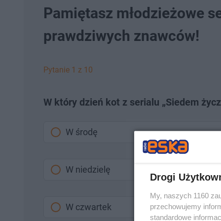
Pamiętasz młodzieżowe se
prawdziwych znawców!
Pytanie 1 z 10
W który dzień kot z serialu „Siedem życ
W środę
W niedzielę
Drogi Użytkow
My, naszych 1160 zau
W czwartek
przechowujemy informa
standardowe informac