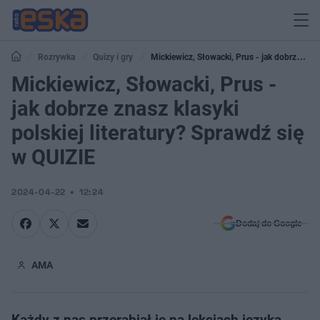
Rozrywka
Quizy i gry
Mickiewicz, Słowacki, Prus - jak dobrze
znasz klasyki polskiej literatury? Sprawdź się w QUIZIE
Mickiewicz, Słowacki, Prus -
jak dobrze znasz klasyki
polskiej literatury? Sprawdź się
w QUIZIE
2024-04-22
12:24
Dodaj do Google
AMA
Każdy z nas przerabiał je na lekcjach języka