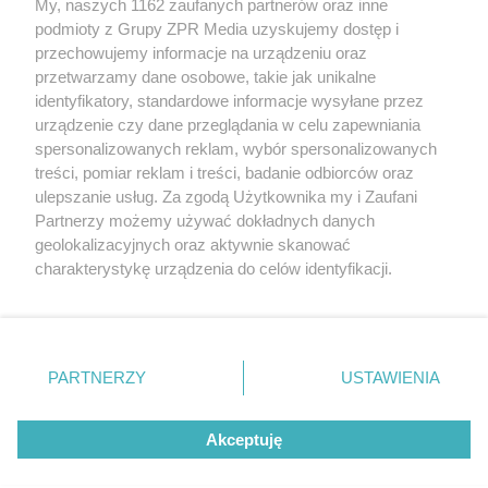
My, naszych 1162 zaufanych partnerów oraz inne
Żaden utwór zamieszczony w serwisie nie może być powielany i
podmioty z Grupy ZPR Media uzyskujemy dostęp i
rozpowszechniany lub dalej rozpowszechniany w jakikolwiek sposób (w
tym także elektroniczny lub mechaniczny) na jakimkolwiek polu
przechowujemy informacje na urządzeniu oraz
eksploatacji w jakiejkolwiek formie, włącznie z umieszczaniem w
przetwarzamy dane osobowe, takie jak unikalne
Internecie bez pisemnej zgody właściciela praw. Jakiekolwiek użycie lub
identyfikatory, standardowe informacje wysyłane przez
wykorzystanie utworów w całości lub w części z naruszeniem prawa,
tzn. bez właściwej zgody, jest zabronione pod groźbą kary i może być
urządzenie czy dane przeglądania w celu zapewniania
ścigane prawnie.
spersonalizowanych reklam, wybór spersonalizowanych
treści, pomiar reklam i treści, badanie odbiorców oraz
ulepszanie usług. Za zgodą Użytkownika my i Zaufani
Partnerzy możemy używać dokładnych danych
geolokalizacyjnych oraz aktywnie skanować
charakterystykę urządzenia do celów identyfikacji.
Ponieważ cenimy Twoją prywatność, prosimy o zgodę na
O nas
korzystanie z tych technologii poprzez kliknięcie
Informacje prawne
„Akceptuję”. Zgoda jest dobrowolna i zawsze możesz ją
zmienić/wycofać klikając przycisk ustawień prywatności
PARTNERZY
USTAWIENIA
Nasze serwisy
znajdujący się w lewym dolnym rogu strony
. Niektóre
rodzaje przetwarzania danych nie wymagają zgody
© 2026 Grupa ZPR Media
Akceptuję
użytkownika, ale masz prawo sprzeciwić się takiemu
przetwarzaniu. Preferencje będą miały zastosowanie tylko