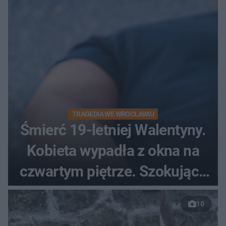
TRAGEDIA WE WROCŁAWIU
Śmierć 19-letniej Walentyny.
Kobieta wypadła z okna na
czwartym piętrze. Szokujące
nagranie trafiło do sieci
10