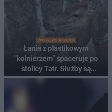
ZWIERZĘ W POTRZASKU
Łania z plastikowym
"kołnierzem" spaceruje po
stolicy Tatr. Służby są
bezradne