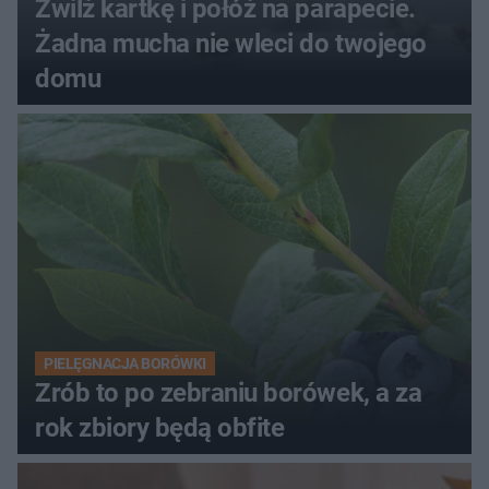
Zwilż kartkę i połóż na parapecie.
Żadna mucha nie wleci do twojego
domu
PIELĘGNACJA BORÓWKI
Zrób to po zebraniu borówek, a za
rok zbiory będą obfite