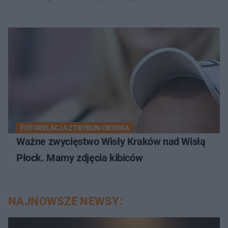
FOTORELACJA Z TRYBUN I BOISKA
Ważne zwycięstwo Wisły Kraków nad Wisłą
Płock. Mamy zdjęcia kibiców
NAJNOWSZE NEWSY: