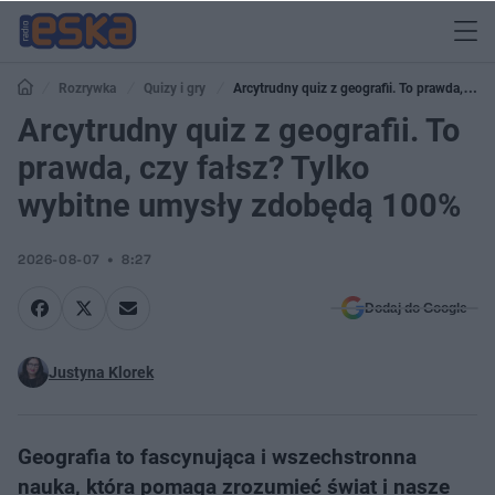
Rozrywka
Quizy i gry
Arcytrudny quiz z geografii. To prawda, czy
fałsz? Tylko wybitne umysły zdobędą 100%
Arcytrudny quiz z geografii. To
prawda, czy fałsz? Tylko
wybitne umysły zdobędą 100%
2026-08-07
8:27
Dodaj do Google
Justyna Klorek
Geografia to fascynująca i wszechstronna
nauka, która pomaga zrozumieć świat i nasze