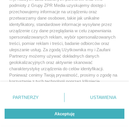
Żaden utwór zamieszczony w serwisie nie może być powielany i
podmioty z Grupy ZPR Media uzyskujemy dostęp i
rozpowszechniany lub dalej rozpowszechniany w jakikolwiek sposób (w
tym także elektroniczny lub mechaniczny) na jakimkolwiek polu
przechowujemy informacje na urządzeniu oraz
eksploatacji w jakiejkolwiek formie, włącznie z umieszczaniem w Internecie
przetwarzamy dane osobowe, takie jak unikalne
bez pisemnej zgody właściciela praw. Jakiekolwiek użycie lub
wykorzystanie utworów w całości lub w części z naruszeniem prawa, tzn.
identyfikatory, standardowe informacje wysyłane przez
bez właściwej zgody, jest zabronione pod groźbą kary i może być ścigane
urządzenie czy dane przeglądania w celu zapewniania
prawnie.
spersonalizowanych reklam, wybór spersonalizowanych
treści, pomiar reklam i treści, badanie odbiorców oraz
ulepszanie usług. Za zgodą Użytkownika my i Zaufani
Partnerzy możemy używać dokładnych danych
geolokalizacyjnych oraz aktywnie skanować
charakterystykę urządzenia do celów identyfikacji.
O nas
Ponieważ cenimy Twoją prywatność, prosimy o zgodę na
korzystanie z tych technologii poprzez kliknięcie
Informacje prawne
„Akceptuję”. Zgoda jest dobrowolna i zawsze możesz ją
zmienić/wycofać klikając przycisk ustawień prywatności
Nasze serwisy
PARTNERZY
USTAWIENIA
znajdujący się w lewym dolnym rogu strony
. Niektóre
rodzaje przetwarzania danych nie wymagają zgody
© 2026 Grupa ZPR Media
Akceptuję
użytkownika, ale masz prawo sprzeciwić się takiemu
przetwarzaniu. Preferencje będą miały zastosowanie tylko
na tej witrynie.