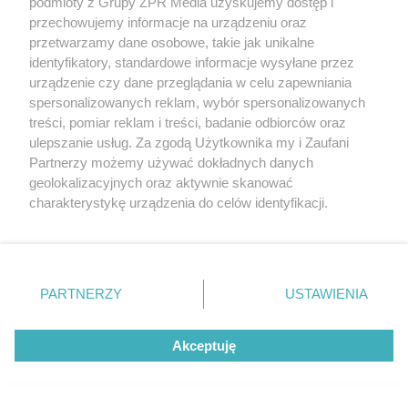
podmioty z Grupy ZPR Media uzyskujemy dostęp i
Jesień w Pepco! Stylowe kubki i
przechowujemy informacje na urządzeniu oraz
przetwarzamy dane osobowe, takie jak unikalne
dodatki w świetnych cenach
identyfikatory, standardowe informacje wysyłane przez
urządzenie czy dane przeglądania w celu zapewniania
ZOBACZ WIĘCEJ
spersonalizowanych reklam, wybór spersonalizowanych
treści, pomiar reklam i treści, badanie odbiorców oraz
ulepszanie usług. Za zgodą Użytkownika my i Zaufani
Partnerzy możemy używać dokładnych danych
geolokalizacyjnych oraz aktywnie skanować
charakterystykę urządzenia do celów identyfikacji.
Ponieważ cenimy Twoją prywatność, prosimy o zgodę na
korzystanie z tych technologii poprzez kliknięcie
„Akceptuję”. Zgoda jest dobrowolna i zawsze możesz ją
zmienić/wycofać klikając przycisk ustawień prywatności
PARTNERZY
USTAWIENIA
znajdujący się w lewym dolnym rogu strony
. Niektóre
rodzaje przetwarzania danych nie wymagają zgody
Akceptuję
użytkownika, ale masz prawo sprzeciwić się takiemu
przetwarzaniu. Preferencje będą miały zastosowanie tylko
na tej witrynie.