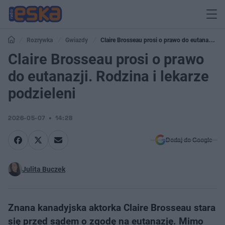
Rozrywka
Gwiazdy
Claire Brosseau prosi o prawo do eutanazji.
Rodzina i lekarze podzieleni
Claire Brosseau prosi o prawo
do eutanazji. Rodzina i lekarze
podzieleni
2026-05-07
14:28
Dodaj do Google
Julita Buczek
Znana kanadyjska aktorka Claire Brosseau stara
się przed sądem o zgodę na eutanazję. Mimo