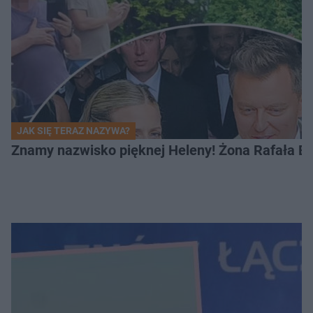
JAK SIĘ TERAZ NAZYWA?
Znamy nazwisko pięknej Heleny! Żona Rafała Br