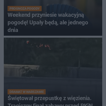
PROGNOZA POGODY
Weekend przyniesie wakacyjną
pogodę! Upały będą, ale jednego
dnia
DRAMAT W WARSZAWIE
Świętował przepustkę z więzienia.
Tragiczny finał zabawy przed PKiN