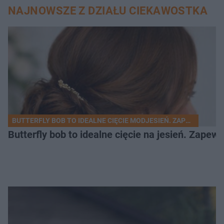
NAJNOWSZE Z DZIAŁU CIEKAWOSTKA
BUTTERFLY BOB TO IDEALNE CIĘCIE MODJESIEŃ. ZAPEWNIA OBJ
Butterfly bob to idealne cięcie na jesień. Zape