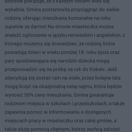
dobitnie pokazuje, że z każdym rokiem wieś się
wyludnia. Gmina postanowiła przyciągnąć do siebie
rodziny, oferując mieszkania komunalne na roku
zupełnie za darmo! Na stronie miasteczka można
znaleźć ogłoszenie w języku norweskim i angielskim, z
którego możemy się dowiedzieć, że rodziny, które
posiadają dzieci w wieku poniżej 18. roku życia oraz
pary spodziewające się narodzin dziecka mogą
przeprowadzić się na próbę na rok do Kokelv. Jeśli
zdecydują się zostać tam na stałe, przez kolejne lata
mogą liczyć na okazjonalną cenę najmu, która będzie
wynosić 50% ceny mieszkania. Gmina gwarantuje
rodzinom miejsca w szkołach i przedszkolach, a także
zapewnia pomoc w informowaniu o dostępnych
miejscach pracy w miasteczku oraz całej gminie, a
także służy pomocą chętnym, którzy zechcą założyć