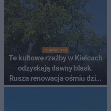
CIEKAWOSTKA
Te kultowe rzeźby w Kielcach
odzyskają dawny blask.
Rusza renowacja ośmiu dzieł
z lat 70.