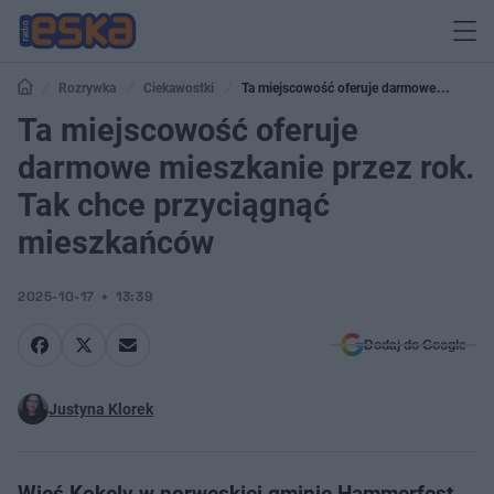
Rozrywka
Ciekawostki
Ta miejscowość oferuje darmowe
mieszkanie przez rok. Tak chce przyciągnąć mieszkańców
Ta miejscowość oferuje
darmowe mieszkanie przez rok.
Tak chce przyciągnąć
mieszkańców
2025-10-17
13:39
Dodaj do Google
Justyna Klorek
Wieś Kokelv w norweskiej gminie Hammerfest