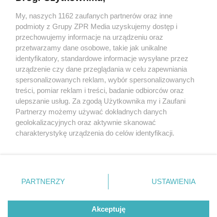
My, naszych 1162 zaufanych partnerów oraz inne
Żaden utwór zamieszczony w serwisie nie może być powielany i
podmioty z Grupy ZPR Media uzyskujemy dostęp i
rozpowszechniany lub dalej rozpowszechniany w jakikolwiek sposób (w
przechowujemy informacje na urządzeniu oraz
tym także elektroniczny lub mechaniczny) na jakimkolwiek polu
eksploatacji w jakiejkolwiek formie, włącznie z umieszczaniem w
przetwarzamy dane osobowe, takie jak unikalne
Internecie bez pisemnej zgody właściciela praw. Jakiekolwiek użycie lub
identyfikatory, standardowe informacje wysyłane przez
wykorzystanie utworów w całości lub w części z naruszeniem prawa,
tzn. bez właściwej zgody, jest zabronione pod groźbą kary i może być
urządzenie czy dane przeglądania w celu zapewniania
ścigane prawnie.
spersonalizowanych reklam, wybór spersonalizowanych
treści, pomiar reklam i treści, badanie odbiorców oraz
ulepszanie usług. Za zgodą Użytkownika my i Zaufani
Partnerzy możemy używać dokładnych danych
geolokalizacyjnych oraz aktywnie skanować
charakterystykę urządzenia do celów identyfikacji.
Ponieważ cenimy Twoją prywatność, prosimy o zgodę na
O nas
korzystanie z tych technologii poprzez kliknięcie
Informacje prawne
„Akceptuję”. Zgoda jest dobrowolna i zawsze możesz ją
zmienić/wycofać klikając przycisk ustawień prywatności
PARTNERZY
USTAWIENIA
Nasze serwisy
znajdujący się w lewym dolnym rogu strony
. Niektóre
rodzaje przetwarzania danych nie wymagają zgody
© 2026 Grupa ZPR Media
Akceptuję
użytkownika, ale masz prawo sprzeciwić się takiemu