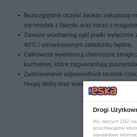
Bezwzględnie oczyść świeżo zakupiony m
się resztek z fabryki oraz kurzu z magazy
Zawsze uruchamiaj cykl pralki wyłącznie
40°C i umiarkowanym załadunku bębna.
Całkowicie wyeliminuj chemiczne zmiękcz
kuchennej, które zagwarantują puszystoś
Zastosowanie odpowiednich technik czys
twojej skóry oraz wieloletnią trwałość tek
Drogi Użytkow
My, naszych 1162 zau
przechowujemy informa
standardowe informac