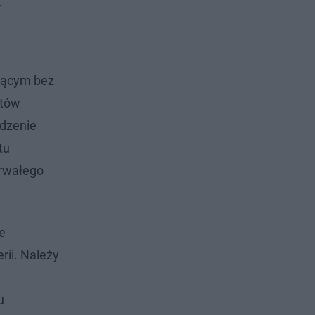
.
czącym bez
ntów
ądzenie
tu
trwałego
e
rii. Należy
u