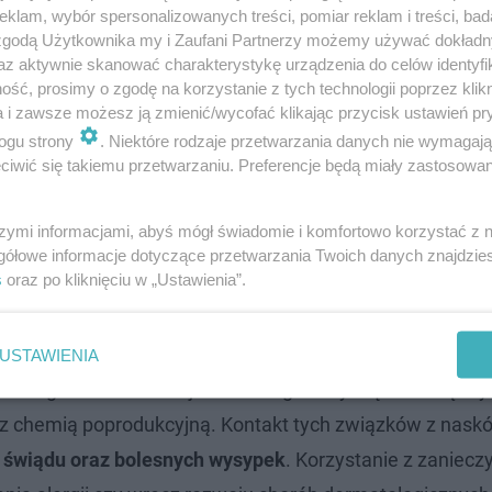
klam, wybór spersonalizowanych treści, pomiar reklam i treści, bad
 zgodą Użytkownika my i Zaufani Partnerzy możemy używać dokład
az aktywnie skanować charakterystykę urządzenia do celów identyfi
ść, prosimy o zgodę na korzystanie z tych technologii poprzez klikn
a i zawsze możesz ją zmienić/wycofać klikając przycisk ustawień pr
ogu strony
. Niektóre rodzaje przetwarzania danych nie wymagaj
iwić się takiemu przetwarzaniu. Preferencje będą miały zastosowanie
yprać?
szymi informacjami, abyś mógł świadomie i komfortowo korzystać z
gółowe informacje dotyczące przetwarzania Twoich danych znajdzi
s
oraz po kliknięciu w „Ustawienia”.
nieczności
oczyszczania odzieży przed jej pierwszym z
eczyszczenia i wymaga stanowczej interwencji pralki. 
 identycznej procedury wobec tekstyliów łazienkowych
USTAWIENIA
osto z galerii handlowej stanowi ogromny błąd. Pomiędz
z chemią poprodukcyjną. Kontakt tych związków z nask
 świądu oraz bolesnych wysypek
. Korzystanie z zaniecz