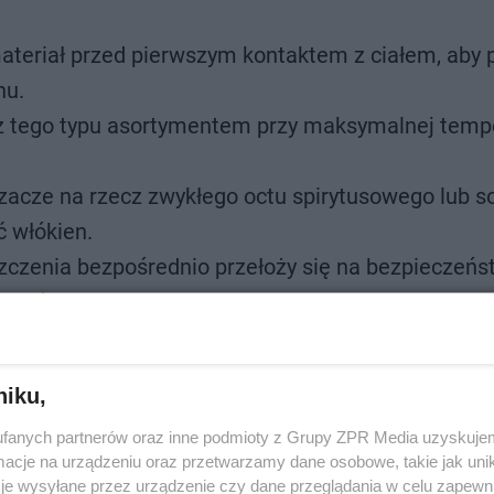
ateriał przed pierwszym kontaktem z ciałem, aby 
nu.
 z tego typu asortymentem przy maksymalnej temp
acze na rzecz zwykłego octu spirytusowego lub so
ć włókien.
zczenia bezpośrednio przełoży się na bezpieczeńs
styliów.
niku,
fanych partnerów oraz inne podmioty z Grupy ZPR Media uzyskujem
cje na urządzeniu oraz przetwarzamy dane osobowe, takie jak unika
je wysyłane przez urządzenie czy dane przeglądania w celu zapewn