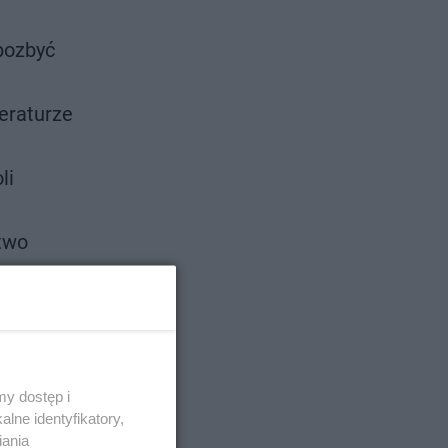
pozbyć
eraturze
li
two
y dostęp i
lne identyfikatory,
iania