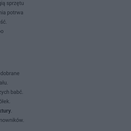
ią sprzętu
enia potrwa
ść.
po
 dobrane
ału.
zych babć.
ółek.
ktury
.
omowników.