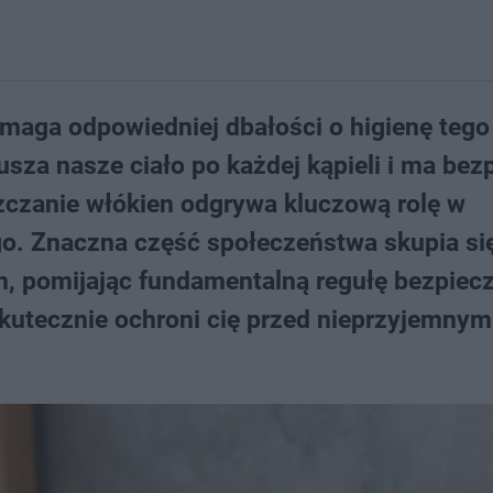
maga odpowiedniej dbałości o higienę tego
usza nasze ciało po każdej kąpieli i ma bez
zczanie włókien odgrywa kluczową rolę w
o. Znaczna część społeczeństwa skupia si
, pomijając fundamentalną regułę bezpiec
utecznie ochroni cię przed nieprzyjemnym