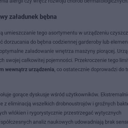
nia alergii czy wręcz rozwoju chorób dermatologicznych
owy załadunek bębna
cają umieszczanie tego asortymentu w urządzeniu czysz
ć dorzucania do bębna codziennej garderoby lub eleme
 optymalne załadowanie wnętrza maszyny piorącej. Urz
h swojej całkowitej pojemności. Przekroczenie tego limi
em wewnątrz urządzenia
, co ostatecznie doprowadzi do 
wołuje gorące dyskusje wśród użytkowników. Ekstremalni
 z eliminacją wszelkich drobnoustrojów i groźnych bakte
h włókien i rygorystycznie przestrzegać wytycznych
współczesnych analiz naukowych udowadniają brak sens