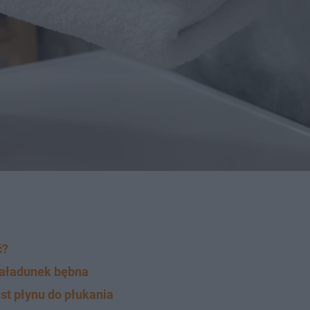
ć?
załadunek bębna
st płynu do płukania