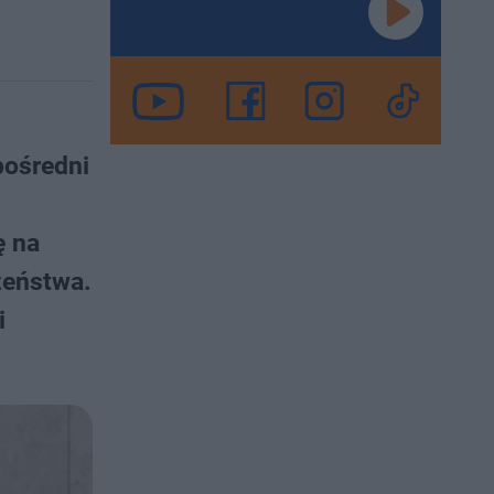
pośredni
ę na
zeństwa.
i