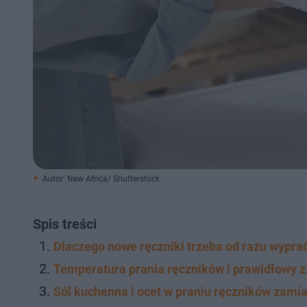
Autor: New Africa/ Shutterstock
Spis treści
Dlaczego nowe ręczniki trzeba od razu wypra
Temperatura prania ręczników i prawidłowy 
Sól kuchenna i ocet w praniu ręczników zamia