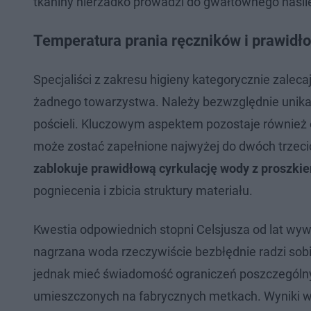
tkaniny nierzadko prowadzi do gwałtownego nasile
Temperatura prania ręczników i prawidł
Specjaliści z zakresu higieny kategorycznie zale
żadnego towarzystwa. Należy bezwzględnie unika
pościeli. Kluczowym aspektem pozostaje również
może zostać zapełnione najwyżej do dwóch trzecic
zablokuje prawidłową cyrkulację wody z proszki
pogniecenia i zbicia struktury materiału.
Kwestia odpowiednich stopni Celsjusza od lat wy
nagrzana woda rzeczywiście bezbłędnie radzi sobie
jednak mieć świadomość ograniczeń poszczególnyc
umieszczonych na fabrycznych metkach. Wyniki 