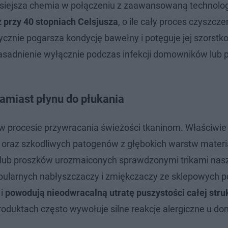
isiejsza chemia w połączeniu z zaawansowaną technolog
ż przy 40 stopniach Celsjusza
, o ile cały proces czyszcz
znie pogarsza kondycję bawełny i potęguje jej szorstko
sadnienie wyłącznie podczas infekcji domowników lub 
zamiast płynu do płukania
w procesie przywracania świeżości tkaninom. Właściwie
u oraz szkodliwych patogenów z głębokich warstw materi
 lub proszków urozmaiconych sprawdzonymi trikami nas
ularnych nabłyszczaczy i zmiękczaczy ze sklepowych p
 i
powodują nieodwracalną utratę puszystości całej stru
roduktach często wywołuje silne reakcje alergiczne u d