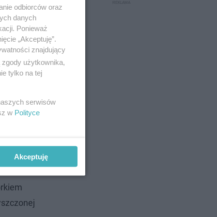
anie odbiorców oraz
nych danych
kacji. Ponieważ
ięcie „Akceptuję”.
ywatności znajdujący
ą zgody użytkownika,
 tylko na tej
 naszych serwisów
esz w
Polityce
ałożeniem
.
Niestety
.
Akceptuję
y włóknami
órkiem
yszczonej