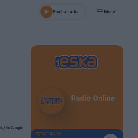
Słuchaj radia
Menu
Radio Online
daj do Google
TERAZ GRAMY