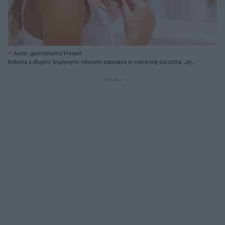
Autor: gpointstudio/Freepik
Kobieta z długimi brązowymi włosami czesząca je czerwoną szczotką. Jej
uśmiechnięta twarz i zamknięte oczy sugerują, że dba o kondycję włosów, co
jest ironiczne w kontekście artykułu o biotynie. Więcej o problemach z
biotyną przeczytasz na portalu Poradnik Zdrowie.