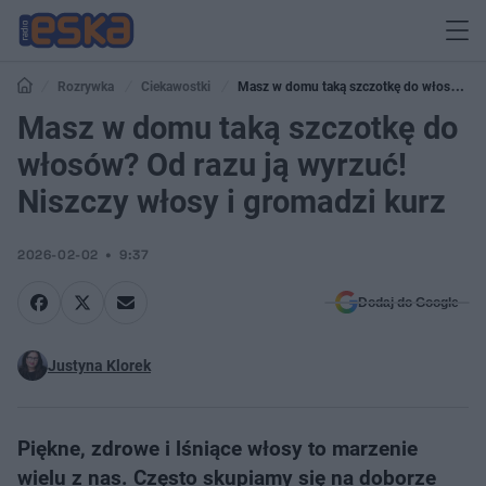
Rozrywka
Ciekawostki
Masz w domu taką szczotkę do włosów?
Od razu ją wyrzuć! Niszczy włosy i gromadzi kurz
Masz w domu taką szczotkę do
włosów? Od razu ją wyrzuć!
Niszczy włosy i gromadzi kurz
2026-02-02
9:37
Dodaj do Google
Justyna Klorek
Piękne, zdrowe i lśniące włosy to marzenie
wielu z nas. Często skupiamy się na doborze