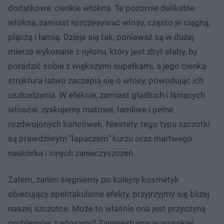
dodatkowe, cienkie włókna. Te pozornie delikatne
włókna, zamiast rozczesywać włosy, często je ciągną,
plączą i łamią. Dzieje się tak, ponieważ są w dużej
mierze wykonane z nylonu, który jest zbyt słaby, by
poradzić sobie z większymi supełkami, a jego cienka
struktura łatwo zaczepia się o włosy, powodując ich
uszkodzenia. W efekcie, zamiast gładkich i lśniących
włosów, zyskujemy matowe, łamliwe i pełne
rozdwojonych końcówek. Niestety, tego typu szczotki
są prawdziwym "łapaczem" kurzu oraz martwego
naskórka i innych zanieczyszczeń.
Zatem, zanim sięgniemy po kolejny kosmetyk
obiecujący spektakularne efekty, przyjrzyjmy się bliżej
naszej szczotce. Może to właśnie ona jest przyczyną
problemów z włosami? Zainwestujmy w wysokiej