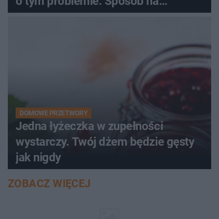
o tym problemie. Sposób na
pociemniałą biżuterię
DOMOWE PRZETWORY
Jedna łyżeczka w zupełności
wystarczy. Twój dżem będzie gęsty
jak nigdy
ZOBACZ WIĘCEJ