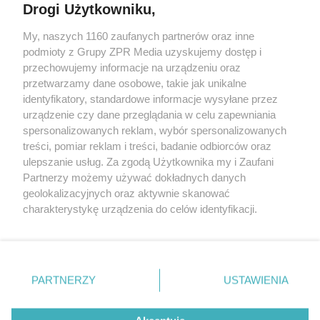
Drogi Użytkowniku,
My, naszych 1160 zaufanych partnerów oraz inne
Żaden utwór zamieszczony w serwisie nie może być powielany i
podmioty z Grupy ZPR Media uzyskujemy dostęp i
rozpowszechniany lub dalej rozpowszechniany w jakikolwiek sposób (w
przechowujemy informacje na urządzeniu oraz
tym także elektroniczny lub mechaniczny) na jakimkolwiek polu
eksploatacji w jakiejkolwiek formie, włącznie z umieszczaniem w
przetwarzamy dane osobowe, takie jak unikalne
Internecie bez pisemnej zgody właściciela praw. Jakiekolwiek użycie lub
identyfikatory, standardowe informacje wysyłane przez
wykorzystanie utworów w całości lub w części z naruszeniem prawa,
tzn. bez właściwej zgody, jest zabronione pod groźbą kary i może być
urządzenie czy dane przeglądania w celu zapewniania
ścigane prawnie.
spersonalizowanych reklam, wybór spersonalizowanych
treści, pomiar reklam i treści, badanie odbiorców oraz
ulepszanie usług. Za zgodą Użytkownika my i Zaufani
Partnerzy możemy używać dokładnych danych
geolokalizacyjnych oraz aktywnie skanować
charakterystykę urządzenia do celów identyfikacji.
Ponieważ cenimy Twoją prywatność, prosimy o zgodę na
O nas
korzystanie z tych technologii poprzez kliknięcie
Informacje prawne
„Akceptuję”. Zgoda jest dobrowolna i zawsze możesz ją
zmienić/wycofać klikając przycisk ustawień prywatności
PARTNERZY
USTAWIENIA
Nasze serwisy
znajdujący się w lewym dolnym rogu strony
. Niektóre
rodzaje przetwarzania danych nie wymagają zgody
© 2026 Grupa ZPR Media