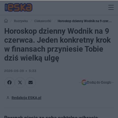
Rozrywka
Ciekawostki
Horoskop dzienny Wodnik na 9 czerwca.
Jeden konkretny krok w finansach przyniesie Tobie dziś wielką ulgę
Horoskop dzienny Wodnik na 9
czerwca. Jeden konkretny krok
w finansach przyniesie Tobie
dziś wielką ulgę
2026-06-09
5:33
Dodaj do Google
Redakcja ESKA.pl
Poranek niesie ze sobą subtelne wibracje,