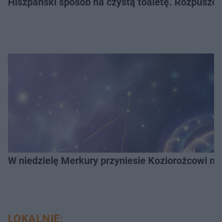
Hiszpański sposób na czystą toaletę. Rozpuszcz
W niedzielę Merkury przyniesie Koziorożcowi mag
LOKALNIE: