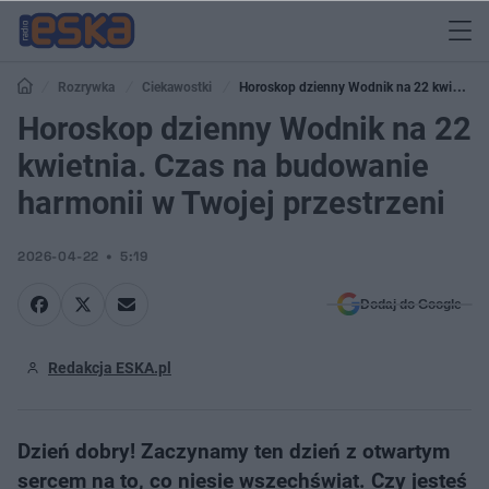
Rozrywka
Ciekawostki
Horoskop dzienny Wodnik na 22 kwietnia.
Czas na budowanie harmonii w Twojej przestrzeni
Horoskop dzienny Wodnik na 22
kwietnia. Czas na budowanie
harmonii w Twojej przestrzeni
2026-04-22
5:19
Dodaj do Google
Redakcja ESKA.pl
Dzień dobry! Zaczynamy ten dzień z otwartym
sercem na to, co niesie wszechświat. Czy jesteś