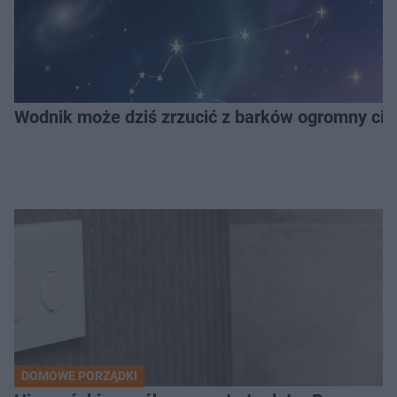
Wodnik może dziś zrzucić z barków ogromny cię
DOMOWE PORZĄDKI