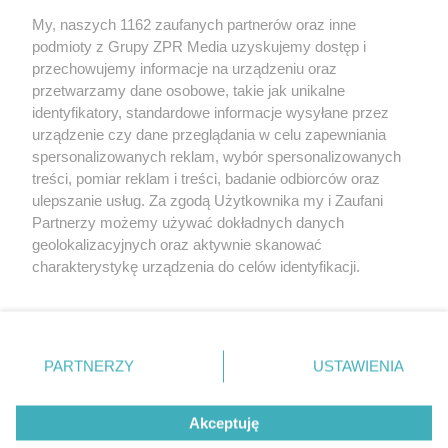
My, naszych 1162 zaufanych partnerów oraz inne
Żaden utwór zamieszczony w serwisie nie może być powielany i
podmioty z Grupy ZPR Media uzyskujemy dostęp i
rozpowszechniany lub dalej rozpowszechniany w jakikolwiek sposób (w
przechowujemy informacje na urządzeniu oraz
tym także elektroniczny lub mechaniczny) na jakimkolwiek polu
eksploatacji w jakiejkolwiek formie, włącznie z umieszczaniem w
przetwarzamy dane osobowe, takie jak unikalne
Internecie bez pisemnej zgody właściciela praw. Jakiekolwiek użycie lub
identyfikatory, standardowe informacje wysyłane przez
wykorzystanie utworów w całości lub w części z naruszeniem prawa,
tzn. bez właściwej zgody, jest zabronione pod groźbą kary i może być
urządzenie czy dane przeglądania w celu zapewniania
ścigane prawnie.
spersonalizowanych reklam, wybór spersonalizowanych
treści, pomiar reklam i treści, badanie odbiorców oraz
ulepszanie usług. Za zgodą Użytkownika my i Zaufani
Partnerzy możemy używać dokładnych danych
geolokalizacyjnych oraz aktywnie skanować
charakterystykę urządzenia do celów identyfikacji.
Ponieważ cenimy Twoją prywatność, prosimy o zgodę na
O nas
korzystanie z tych technologii poprzez kliknięcie
Informacje prawne
„Akceptuję”. Zgoda jest dobrowolna i zawsze możesz ją
zmienić/wycofać klikając przycisk ustawień prywatności
PARTNERZY
USTAWIENIA
Nasze serwisy
znajdujący się w lewym dolnym rogu strony
. Niektóre
rodzaje przetwarzania danych nie wymagają zgody
© 2026 Grupa ZPR Media
Akceptuję
użytkownika, ale masz prawo sprzeciwić się takiemu
przetwarzaniu. Preferencje będą miały zastosowanie tylko