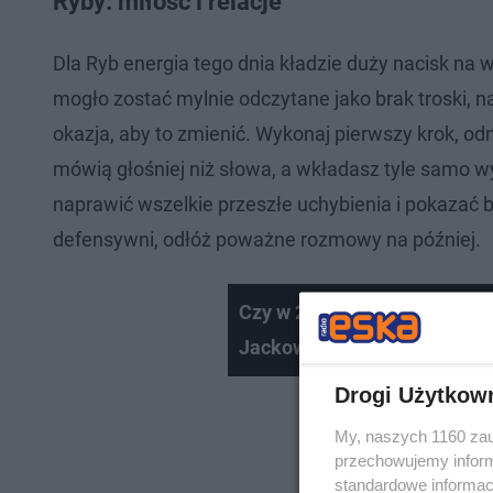
Ryby: miłość i relacje
Dla Ryb energia tego dnia kładzie duży nacisk na 
mogło zostać mylnie odczytane jako brak troski, na
okazja, aby to zmienić. Wykonaj pierwszy krok, o
mówią głośniej niż słowa, a wkładasz tyle samo w
naprawić wszelkie przeszłe uchybienia i pokazać bli
defensywni, odłóż poważne rozmowy na później.
Czy w 2026 roku będzie nam s
Jackowski
Drogi Użytkow
My, naszych 1160 zau
przechowujemy informa
standardowe informac