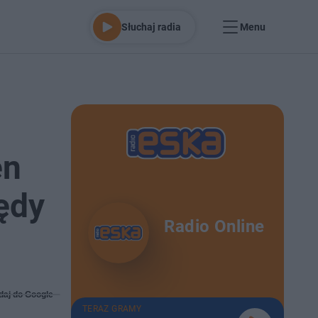
Słuchaj radia
Menu
en
ędy
Radio Online
daj do Google
TERAZ GRAMY