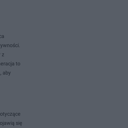
ca
tywności.
 z
neracja to
, aby
dotyczące
ojawią się