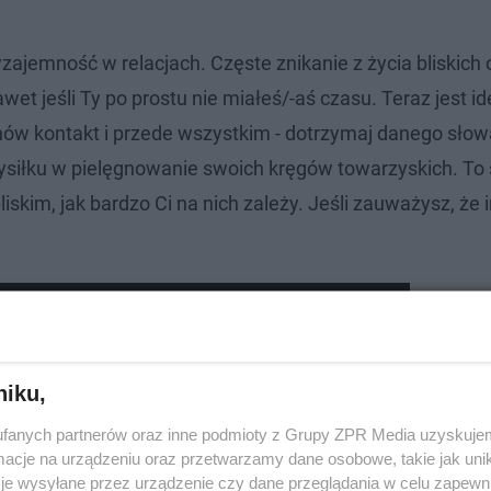
wzajemność w relacjach. Częste znikanie z życia bliskich
wet jeśli Ty po prostu nie miałeś/-aś czasu. Teraz jest i
dnów kontakt i przede wszystkim - dotrzymaj danego sło
ysiłku w pielęgnowanie swoich kręgów towarzyskich. To 
skim, jak bardzo Ci na nich zależy. Jeśli zauważysz, że i
ię żyło lepiej? Oto, co powiedział jasnowidz
niku,
fanych partnerów oraz inne podmioty z Grupy ZPR Media uzyskujem
cje na urządzeniu oraz przetwarzamy dane osobowe, takie jak unika
je wysyłane przez urządzenie czy dane przeglądania w celu zapewn