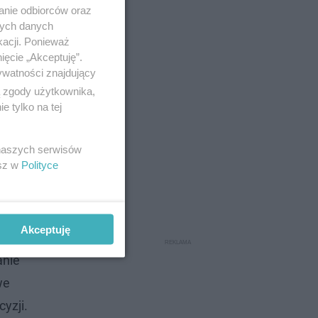
anie odbiorców oraz
nych danych
kacji. Ponieważ
ięcie „Akceptuję”.
ywatności znajdujący
ą zgody użytkownika,
 tylko na tej
 naszych serwisów
esz w
Polityce
łało w
Akceptuję
twić, Ryby
anie
we
yzji.