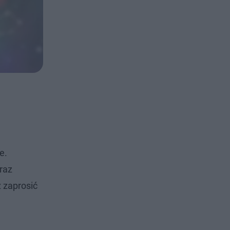
e.
raz
z zaprosić