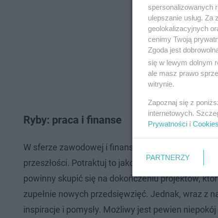
spersonalizowanych re
ulepszanie usług. Za
geolokalizacyjnych or
cenimy Twoją prywatno
Zgoda jest dobrowoln
się w lewym dolnym r
ale masz prawo sprzec
witrynie.
Zapoznaj się z poniż
internetowych. Szcze
Ryby: praca i finanse
Prywatności
i
Cookie
W sferze zawodowej i finansowej, początek dnia mo
PARTNERZY
przeszłości. Potraktuj to jako cenne lekcje, któr
powinny skupić się na dokończeniu projektów, które
zupełnie nowych przedsięwzięć. Jednak, wraz z n
inspiracje i pomysły. Możliwy jest pewien niepokó