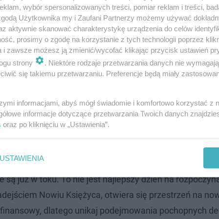
klam, wybór spersonalizowanych treści, pomiar reklam i treści, bad
 zgodą Użytkownika my i Zaufani Partnerzy możemy używać dokład
az aktywnie skanować charakterystykę urządzenia do celów identyfi
ść, prosimy o zgodę na korzystanie z tych technologii poprzez klikn
a i zawsze możesz ją zmienić/wycofać klikając przycisk ustawień pr
ogu strony
. Niektóre rodzaje przetwarzania danych nie wymagaj
iwić się takiemu przetwarzaniu. Preferencje będą miały zastosowanie
szymi informacjami, abyś mógł świadomie i komfortowo korzystać z
gółowe informacje dotyczące przetwarzania Twoich danych znajdzi
s
oraz po kliknięciu w „Ustawienia”.
że przynieść irytujące przypomnienia o tym, co nie dzia
USTAWIENIA
e wskazują drogę do ulepszeń. Zamiast nadmiernie się mar
 są już w toku. To nie jest najlepszy dzień na rozpoczyn
adejściem Nowiu Księżyca, otwiera się przestrzeń na no
j finansowy, dlatego unikaj podejmowania pochopnych dec