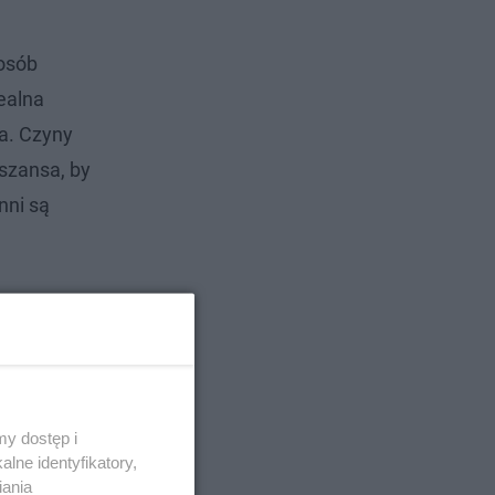
 osób
dealna
wa. Czyny
szansa, by
nni są
y dostęp i
lne identyfikatory,
iania