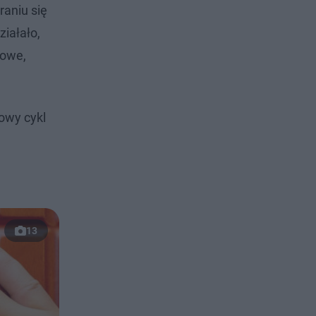
raniu się
ziałało,
nowe,
nowy cykl
13