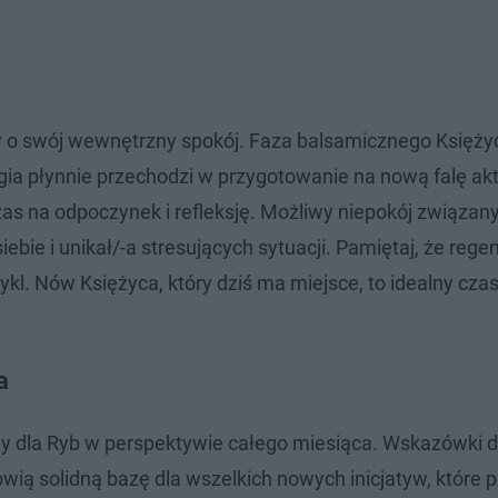
y o swój wewnętrzny spokój. Faza balsamicznego Księży
ergia płynnie przechodzi w przygotowanie na nową falę ak
as na odpoczynek i refleksję. Możliwy niepokój związany
ebie i unikał/-a stresujących sytuacji. Pamiętaj, że rege
l. Nów Księżyca, który dziś ma miejsce, to idealny czas
a
ny dla Ryb w perspektywie całego miesiąca. Wskazówki 
wią solidną bazę dla wszelkich nowych inicjatyw, które p