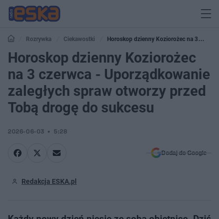
Rozrywka
Ciekawostki
Horoskop dzienny Koziorożec na 3
czerwca - Uporządkowanie zaległych spraw otworzy przed Tobą drogę do
Horoskop dzienny Koziorożec
sukcesu
na 3 czerwca - Uporządkowanie
zaległych spraw otworzy przed
Tobą drogę do sukcesu
2026-06-03
5:28
Dodaj do Google
Redakcja ESKA.pl
Każdy nowy dzień niesie ze sobą obietnicę. Dziś