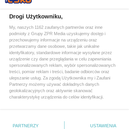
Drogi Użytkowniku,
My, naszych 1162 zaufanych partnerów oraz inne
Żaden utwór zamieszczony w serwisie nie może być powielany i
podmioty z Grupy ZPR Media uzyskujemy dostęp i
rozpowszechniany lub dalej rozpowszechniany w jakikolwiek sposób (w
przechowujemy informacje na urządzeniu oraz
tym także elektroniczny lub mechaniczny) na jakimkolwiek polu
eksploatacji w jakiejkolwiek formie, włącznie z umieszczaniem w
przetwarzamy dane osobowe, takie jak unikalne
Internecie bez pisemnej zgody właściciela praw. Jakiekolwiek użycie lub
identyfikatory, standardowe informacje wysyłane przez
wykorzystanie utworów w całości lub w części z naruszeniem prawa,
tzn. bez właściwej zgody, jest zabronione pod groźbą kary i może być
urządzenie czy dane przeglądania w celu zapewniania
ścigane prawnie.
spersonalizowanych reklam, wybór spersonalizowanych
treści, pomiar reklam i treści, badanie odbiorców oraz
ulepszanie usług. Za zgodą Użytkownika my i Zaufani
Partnerzy możemy używać dokładnych danych
geolokalizacyjnych oraz aktywnie skanować
charakterystykę urządzenia do celów identyfikacji.
Ponieważ cenimy Twoją prywatność, prosimy o zgodę na
O nas
korzystanie z tych technologii poprzez kliknięcie
Informacje prawne
„Akceptuję”. Zgoda jest dobrowolna i zawsze możesz ją
zmienić/wycofać klikając przycisk ustawień prywatności
PARTNERZY
USTAWIENIA
Nasze serwisy