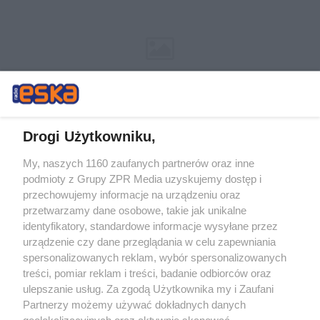
Drogi Użytkowniku,
My, naszych 1160 zaufanych partnerów oraz inne
Żaden utwór zamieszczony w serwisie nie może być powielany i
podmioty z Grupy ZPR Media uzyskujemy dostęp i
rozpowszechniany lub dalej rozpowszechniany w jakikolwiek sposób (w
przechowujemy informacje na urządzeniu oraz
tym także elektroniczny lub mechaniczny) na jakimkolwiek polu
eksploatacji w jakiejkolwiek formie, włącznie z umieszczaniem w
przetwarzamy dane osobowe, takie jak unikalne
Internecie bez pisemnej zgody właściciela praw. Jakiekolwiek użycie lub
identyfikatory, standardowe informacje wysyłane przez
wykorzystanie utworów w całości lub w części z naruszeniem prawa,
tzn. bez właściwej zgody, jest zabronione pod groźbą kary i może być
urządzenie czy dane przeglądania w celu zapewniania
ścigane prawnie.
spersonalizowanych reklam, wybór spersonalizowanych
treści, pomiar reklam i treści, badanie odbiorców oraz
ulepszanie usług. Za zgodą Użytkownika my i Zaufani
Partnerzy możemy używać dokładnych danych
geolokalizacyjnych oraz aktywnie skanować