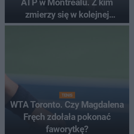
ATP w Montrealu. Z kim
zmierzy się w kolejnej
rundzie?
TENIS
WTA Toronto. Czy Magdalena
Fręch zdołała pokonać
faworytkę?