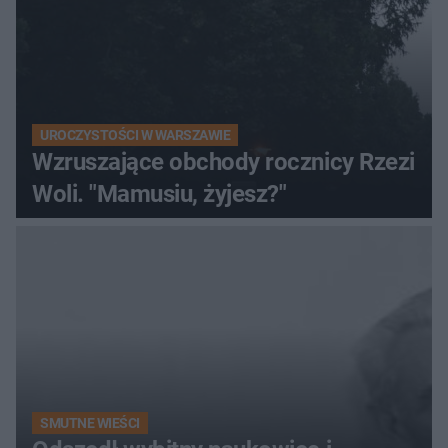
UROCZYSTOŚCI W WARSZAWIE
Wzruszające obchody rocznicy Rzezi
Woli. "Mamusiu, żyjesz?"
SMUTNE WIEŚCI