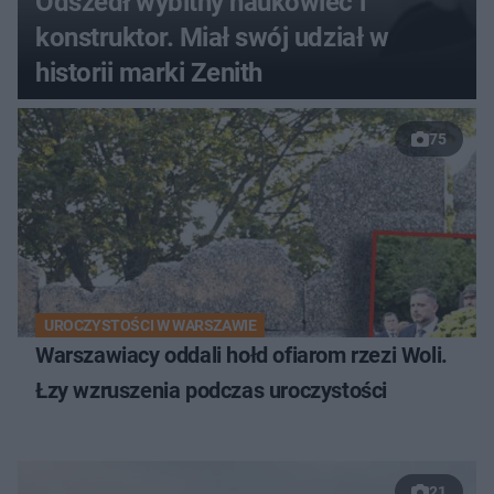
Odszedł wybitny naukowiec i
konstruktor. Miał swój udział w
historii marki Zenith
75
UROCZYSTOŚCI W WARSZAWIE
Warszawiacy oddali hołd ofiarom rzezi Woli.
Łzy wzruszenia podczas uroczystości
21