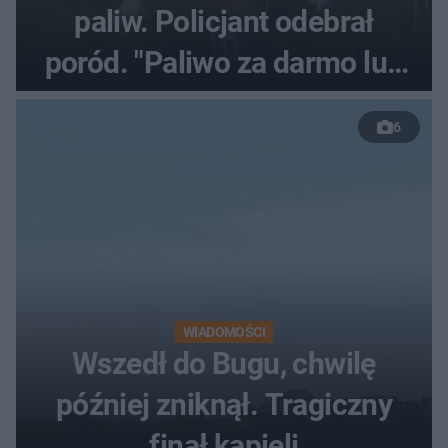
paliw. Policjant odebrał
poród. "Paliwo za darmo lub
50 %!"
6
WIADOMOŚCI
Wszedł do Bugu, chwilę
później zniknął. Tragiczny
finał kąpieli