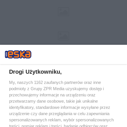
Drogi Użytkowniku,
My, naszych 1162 zaufanych partnerów oraz inne
Żaden utwór zamieszczony w serwisie nie może być powielany i
podmioty z Grupy ZPR Media uzyskujemy dostęp i
rozpowszechniany lub dalej rozpowszechniany w jakikolwiek sposób (w
tym także elektroniczny lub mechaniczny) na jakimkolwiek polu
przechowujemy informacje na urządzeniu oraz
eksploatacji w jakiejkolwiek formie, włącznie z umieszczaniem w Internecie
przetwarzamy dane osobowe, takie jak unikalne
bez pisemnej zgody właściciela praw. Jakiekolwiek użycie lub
wykorzystanie utworów w całości lub w części z naruszeniem prawa, tzn.
identyfikatory, standardowe informacje wysyłane przez
bez właściwej zgody, jest zabronione pod groźbą kary i może być ścigane
urządzenie czy dane przeglądania w celu zapewniania
prawnie.
spersonalizowanych reklam, wybór spersonalizowanych
treści, pomiar reklam i treści, badanie odbiorców oraz