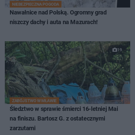
NIEBEZPIECZNA POGODA
Nawałnice nad Polską. Ogromny grad
niszczy dachy i auta na Mazurach!
19
ZABÓJSTWO W MŁAWIE
Śledztwo w sprawie śmierci 16-letniej Mai
na finiszu. Bartosz G. z ostatecznymi
zarzutami