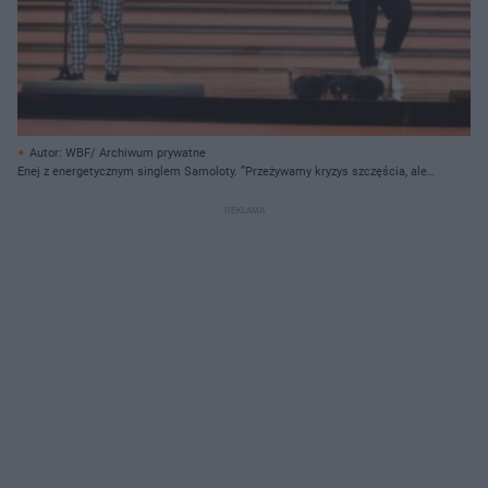
Autor: WBF/ Archiwum prywatne
Enej z energetycznym singlem Samoloty. ”Przeżywamy kryzys szczęścia, ale
idziemy do przodu” [WYWIAD]