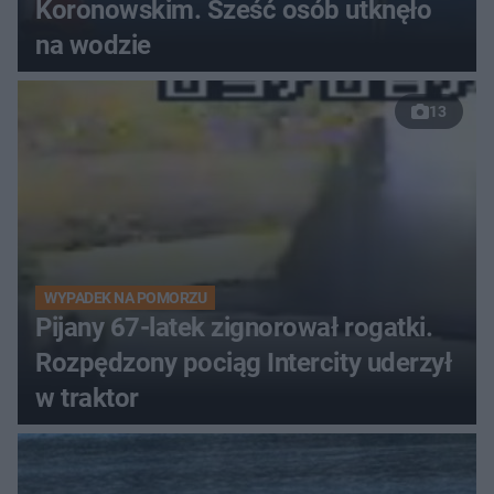
Koronowskim. Sześć osób utknęło
na wodzie
13
WYPADEK NA POMORZU
Pijany 67-latek zignorował rogatki.
Rozpędzony pociąg Intercity uderzył
w traktor