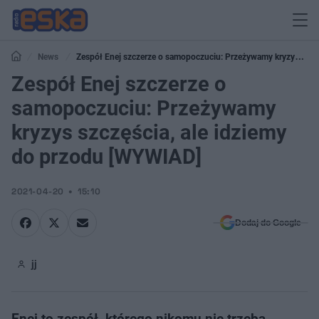
News
Zespół Enej szczerze o samopoczuciu: Przeżywamy kryzys
szczęścia, ale idziemy do przodu [WYWIAD]
Zespół Enej szczerze o
samopoczuciu: Przeżywamy
kryzys szczęścia, ale idziemy
do przodu [WYWIAD]
2021-04-20
15:10
Dodaj do Google
jj
Enej to zespół, którego nikomu nie trzeba