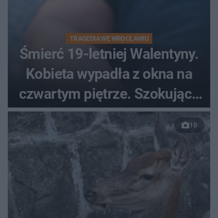
TRAGEDIA WE WROCŁAWIU
Śmierć 19-letniej Walentyny.
Kobieta wypadła z okna na
czwartym piętrze. Szokujące
nagranie trafiło do sieci
10