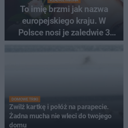
To imię brzmi jak nazwa
europejskiego kraju. W
Polsce nosi je zaledwie 3
kobiety
DOMOWE TRIKI
Zwilż kartkę i połóż na parapecie.
Żadna mucha nie wleci do twojego
domu