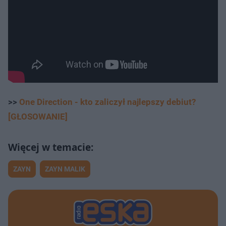
>>
One Direction - kto zaliczył najlepszy debiut?
[GŁOSOWANIE]
ZAYN
ZAYN MALIK