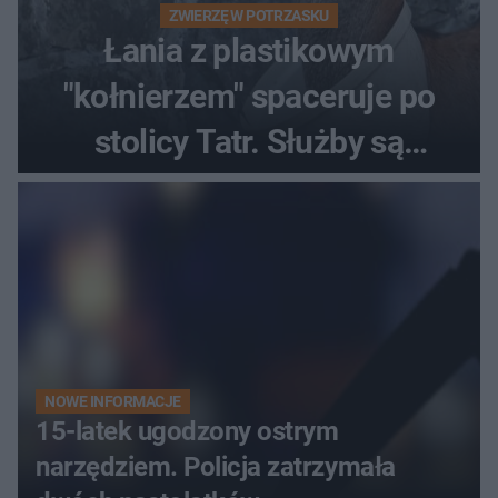
ZWIERZĘ W POTRZASKU
Łania z plastikowym
"kołnierzem" spaceruje po
stolicy Tatr. Służby są
bezradne
NOWE INFORMACJE
15-latek ugodzony ostrym
narzędziem. Policja zatrzymała