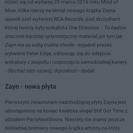
różnić się od wydanej 25 marca 2016 roku Mind of
Mine. Kilka rzeczy na temat nowego krążka Zayna
ujawnił szef wytwórni RCA Records, pod skrzydłami
której tworzy były wokalista One Direction. -
To będzie
znacznie bardziej optymistyczny materiał, po tym jak
Zayn ma za sobą trudne chwile
- wyjaśnił prezes
wytwórni Peter Edge, odnosząc się do odejścia
wokalisty z zespołu i rozpoczęcia samodzielnej kariery.
-
Słychać tam rozwój, dojrzałość
- dodał.
Zayn - nowa płyta
Pierwszym zwiastunem nadchodzącej płyty Zayna jest
udostępniony na koniec kwietnia singel Still Got Time z
udziałem PartyNextDoora. Niestety nie znamy jeszcze
dokładnej premiery nowego krążka artysty, na który