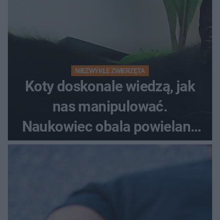
NIEZWYKŁE ZWIERZĘTA
Koty doskonale wiedzą, jak
nas manipulować.
Naukowiec obala powielane
od lat mity na ich temat