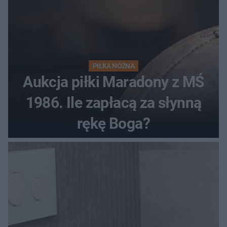
PIŁKA NOŻNA
Aukcja piłki Maradony z MŚ
1986. Ile zapłacą za słynną
rękę Boga?