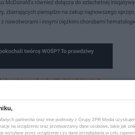
u McDonald’s również dołącza do szlachetnej inicjatywy
szy, zbierających pieniądze na zakup najnowszego sprzęt
 z nowotworami i innymi ciężkimi chorobami hematologi
y pokochali twórcę WOŚP? To prawdziwy
le kosztuje serduszko Wielkiej Orkiestry?
niku,
fanych partnerów oraz inne podmioty z Grupy ZPR Media uzyskujem
cje na urządzeniu oraz przetwarzamy dane osobowe, takie jak unika
je wysyłane przez urządzenie czy dane przeglądania w celu zapewn