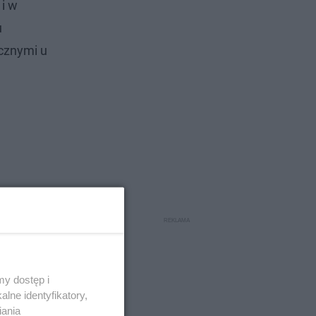
 i w
u
cznymi u
y dostęp i
lne identyfikatory,
iania