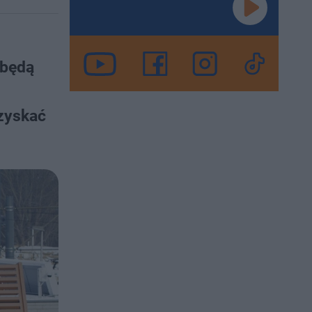
 będą
 zyskać