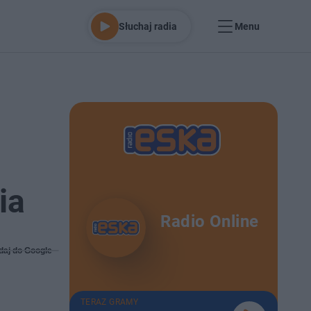
Słuchaj radia
Menu
ia
Radio Online
daj do Google
TERAZ GRAMY