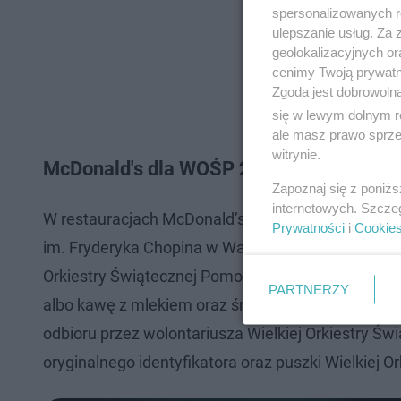
spersonalizowanych re
ulepszanie usług. Za
geolokalizacyjnych or
cenimy Twoją prywatno
Zgoda jest dobrowoln
się w lewym dolnym r
ale masz prawo sprzec
witrynie.
McDonald's dla WOŚP 2025 - akcja specj
Zapoznaj się z poniż
internetowych. Szcze
W restauracjach McDonald’s w całej Polsce, z wyłą
Prywatności
i
Cookie
im. Fryderyka Chopina w Warszawie oraz Portu Lo
Orkiestry Świątecznej Pomocy w dniu 33. Finału b
PARTNERZY
albo kawę z mlekiem oraz średnie frytki. Wszystko
odbioru przez wolontariusza Wielkiej Orkiestry Św
oryginalnego identyfikatora oraz puszki Wielkiej O