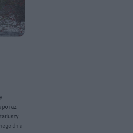
y
 po raz
tariuszy
dnego dnia