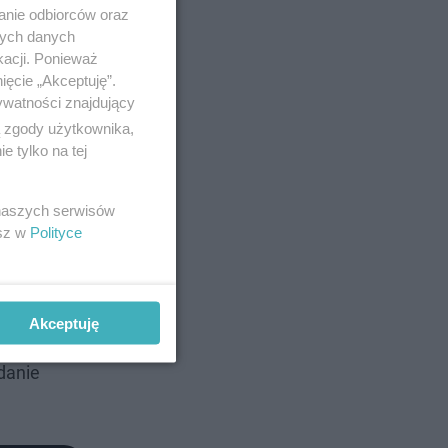
anie odbiorców oraz
nych danych
kacji. Ponieważ
ięcie „Akceptuję”.
ywatności znajdujący
ą zgody użytkownika,
 tylko na tej
 naszych serwisów
esz w
Polityce
otniczego
z Wielkiej
wę czarną,
Akceptuję
runkiem
danie