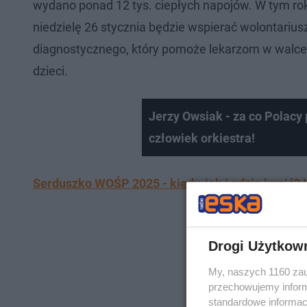
wydano ponad 12 tys. ciepłych napojów. W tym rok
niedzielę 26 stycznia będzie wspierać wolontariu
diagnostycznego, który pomoże lekarzom w walce
dzieci.
Jerzy Owsiak - za co Polac
człowiek orkiestra!
Serduszko WOŚP 2025 - kiedy, jak i gdzie kupić? I
Drogi Użytkow
My, naszych 1160 zau
przechowujemy informa
standardowe informac