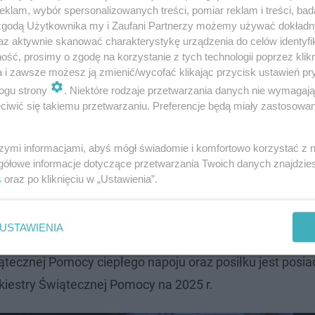
klam, wybór spersonalizowanych treści, pomiar reklam i treści, bad
 zgodą Użytkownika my i Zaufani Partnerzy możemy używać dokład
az aktywnie skanować charakterystykę urządzenia do celów identyfi
ść, prosimy o zgodę na korzystanie z tych technologii poprzez klikn
a i zawsze możesz ją zmienić/wycofać klikając przycisk ustawień pr
ogu strony
. Niektóre rodzaje przetwarzania danych nie wymagaj
iwić się takiemu przetwarzaniu. Preferencje będą miały zastosowanie
alna
szymi informacjami, abyś mógł świadomie i komfortowo korzystać z
gółowe informacje dotyczące przetwarzania Twoich danych znajdzi
czeniem restauracji znajdujących się na terenie Portu L
s
oraz po kliknięciu w „Ustawienia”.
tniczego im. Lecha Wałęsy w Gdańsku, każdy wolontarius
ędzie mógł odebrać mały, gorący napój: herbatę, albo ka
USTAWIENIA
 po to, aby zyskać jeszcze więcej pary do działania. Wa
iątecznej Pomocy ciepłego napoju oraz posiłku jest posia
rkiestry Świątecznej Pomocy na 2025 r.