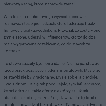
pierwszą osobą, której naprawdę zaufał.
W trakcie samochodowego wywiadu panowie
rozmawiali też o pieniądzach, które federacje freak-
fightowe płaciły zawodnikom. Przyznał, że zostały one
zmniejszone. Uderzył w influencerów, którzy do dziś
mają wygórowane oczekiwania, co do stawek za
kontrakt:
Te stawki zaczęły być horrendalne. Nie ma już stawek
rzędu przekraczających jeden milion złotych. Myślę, że
te stawki nie były racjonalne. Myślę sobie ja pie*dole.
Tym ludziom już się tak poodklejało, tym influencerom,
że oni odrzucali takie oferty, niektórzy są już tak
absurdalnie odklejeni, że aż się dziwisz. Jakby ktoś mi
ostatnio powiedział taką stawkę... Ty mówisz o dwustu