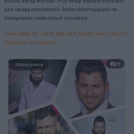
podbić swoją wartość. Przy okazji wypłaty brana jest
pod uwagę popularność, liczba obserwujących na
Instagramie i wiele innych czynników.
Fame MMA 24 - DATA, MIEJSCE, KARTA WALK, BILETY.
Kiedy jest i kto walczy?
29