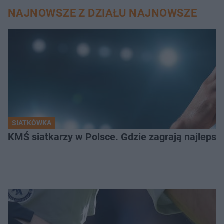
NAJNOWSZE Z DZIAŁU NAJNOWSZE
SIATKÓWKA
KMŚ siatkarzy w Polsce. Gdzie zagrają najlepsz