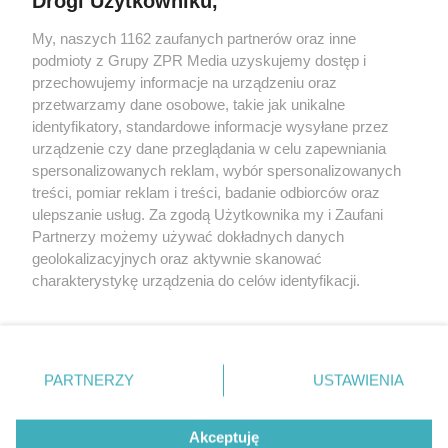
Drogi Użytkowniku,
My, naszych 1162 zaufanych partnerów oraz inne
Żaden utwór zamieszczony w serwisie nie może być powielany i
podmioty z Grupy ZPR Media uzyskujemy dostęp i
rozpowszechniany lub dalej rozpowszechniany w jakikolwiek sposób (w
przechowujemy informacje na urządzeniu oraz
tym także elektroniczny lub mechaniczny) na jakimkolwiek polu
eksploatacji w jakiejkolwiek formie, włącznie z umieszczaniem w
przetwarzamy dane osobowe, takie jak unikalne
Internecie bez pisemnej zgody właściciela praw. Jakiekolwiek użycie lub
identyfikatory, standardowe informacje wysyłane przez
wykorzystanie utworów w całości lub w części z naruszeniem prawa,
tzn. bez właściwej zgody, jest zabronione pod groźbą kary i może być
urządzenie czy dane przeglądania w celu zapewniania
ścigane prawnie.
spersonalizowanych reklam, wybór spersonalizowanych
treści, pomiar reklam i treści, badanie odbiorców oraz
ulepszanie usług. Za zgodą Użytkownika my i Zaufani
Partnerzy możemy używać dokładnych danych
geolokalizacyjnych oraz aktywnie skanować
charakterystykę urządzenia do celów identyfikacji.
Ponieważ cenimy Twoją prywatność, prosimy o zgodę na
O nas
korzystanie z tych technologii poprzez kliknięcie
Informacje prawne
„Akceptuję”. Zgoda jest dobrowolna i zawsze możesz ją
zmienić/wycofać klikając przycisk ustawień prywatności
PARTNERZY
USTAWIENIA
Nasze serwisy
znajdujący się w lewym dolnym rogu strony
. Niektóre
rodzaje przetwarzania danych nie wymagają zgody
© 2026 Grupa ZPR Media
Akceptuję
użytkownika, ale masz prawo sprzeciwić się takiemu