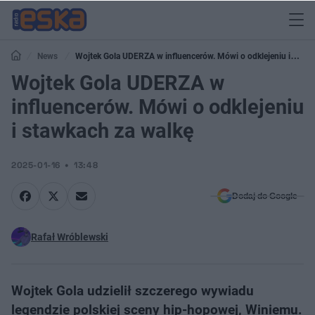
News
Wojtek Gola UDERZA w influencerów. Mówi o odklejeniu i
stawkach za walkę
Wojtek Gola UDERZA w
influencerów. Mówi o odklejeniu
i stawkach za walkę
2025-01-16
13:48
Dodaj do Google
Rafał Wróblewski
Wojtek Gola udzielił szczerego wywiadu
legendzie polskiej sceny hip-hopowej, Winiemu.