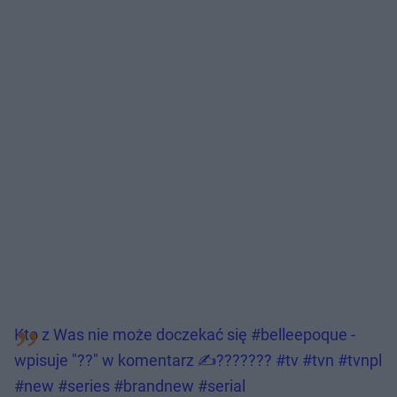
Kto z Was nie może doczekać się #belleepoque -
wpisuje "??" w komentarz ✍??????? #tv #tvn #tvnpl
#new #series #brandnew #serial