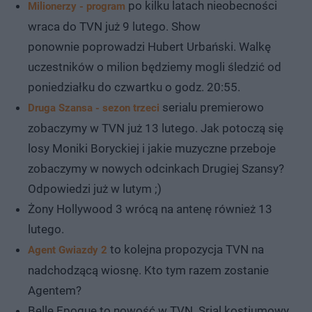
po kilku latach nieobecności
Milionerzy - program
wraca do TVN już 9 lutego. Show
ponownie poprowadzi Hubert Urbański. Walkę
uczestników o milion będziemy mogli śledzić od
poniedziałku do czwartku o godz. 20:55.
serialu premierowo
Druga Szansa - sezon trzeci
zobaczymy w TVN już 13 lutego. Jak potoczą się
losy Moniki Boryckiej i jakie muzyczne przeboje
zobaczymy w nowych odcinkach Drugiej Szansy?
Odpowiedzi już w lutym ;)
Żony Hollywood 3 wrócą na antenę również 13
lutego.
to kolejna propozycja TVN na
Agent Gwiazdy 2
nadchodzącą wiosnę. Kto tym razem zostanie
Agentem?
Belle Epoque to nowość w TVN. Srial kostiumowy