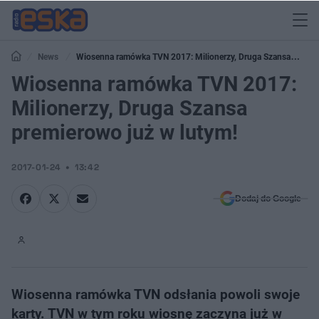
News
Wiosenna ramówka TVN 2017: Milionerzy, Druga Szansa
premierowo już w lutym!
Wiosenna ramówka TVN 2017:
Milionerzy, Druga Szansa
premierowo już w lutym!
2017-01-24
13:42
Dodaj do Google
Wiosenna ramówka TVN odsłania powoli swoje
karty. TVN w tym roku wiosnę zaczyna już w