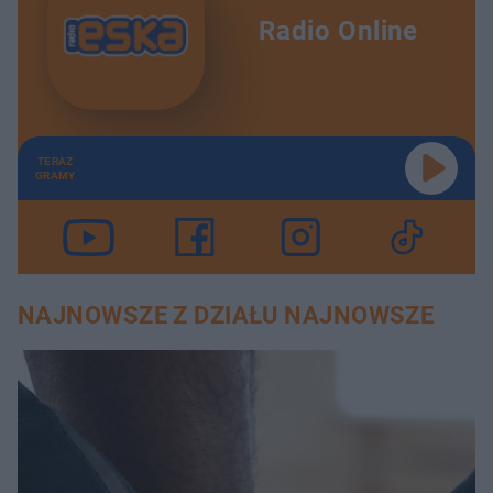
Radio Online
TERAZ
GRAMY
NAJNOWSZE Z DZIAŁU NAJNOWSZE