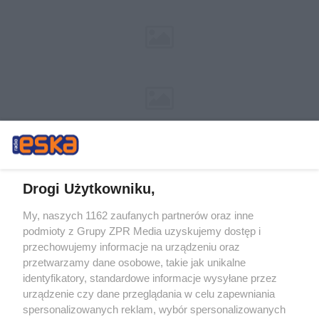
Drogi Użytkowniku,
My, naszych 1162 zaufanych partnerów oraz inne
Żaden utwór zamieszczony w serwisie nie może być powielany i
podmioty z Grupy ZPR Media uzyskujemy dostęp i
rozpowszechniany lub dalej rozpowszechniany w jakikolwiek sposób (w
tym także elektroniczny lub mechaniczny) na jakimkolwiek polu
przechowujemy informacje na urządzeniu oraz
eksploatacji w jakiejkolwiek formie, włącznie z umieszczaniem w Internecie
przetwarzamy dane osobowe, takie jak unikalne
bez pisemnej zgody właściciela praw. Jakiekolwiek użycie lub
wykorzystanie utworów w całości lub w części z naruszeniem prawa, tzn.
identyfikatory, standardowe informacje wysyłane przez
bez właściwej zgody, jest zabronione pod groźbą kary i może być ścigane
urządzenie czy dane przeglądania w celu zapewniania
prawnie.
spersonalizowanych reklam, wybór spersonalizowanych