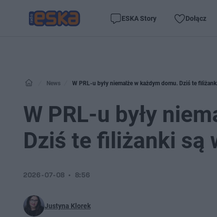
ESKA Story
Dołącz
News
W PRL-u były niemalże w każdym domu. Dziś te filiżanki
W PRL-u były niem
Dziś te filiżanki są
2026-07-08
8:56
Justyna Klorek