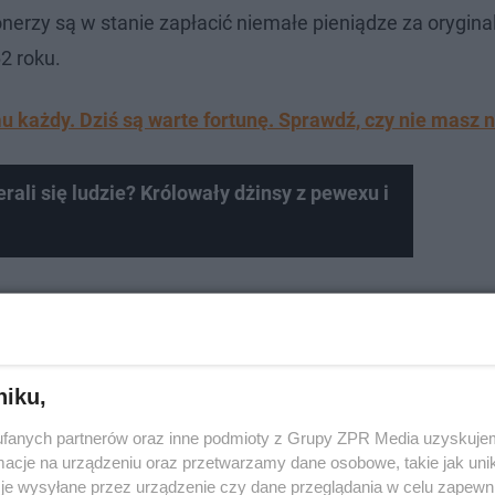
onerzy są w stanie zapłacić niemałe pieniądze za orygina
2 roku.
 każdy. Dziś są warte fortunę. Sprawdź, czy nie masz n
erali się ludzie? Królowały dżinsy z pewexu i
niku,
fanych partnerów oraz inne podmioty z Grupy ZPR Media uzyskujem
cje na urządzeniu oraz przetwarzamy dane osobowe, takie jak unika
je wysyłane przez urządzenie czy dane przeglądania w celu zapewn