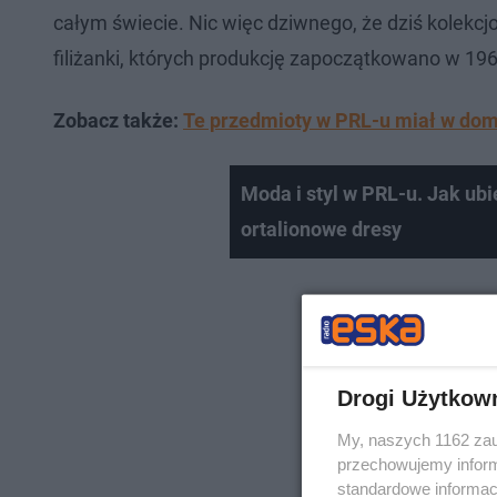
całym świecie. Nic więc dziwnego, że dziś kolekcj
filiżanki, których produkcję zapoczątkowano w 196
Zobacz także:
Te przedmioty w PRL-u miał w domu
Moda i styl w PRL-u. Jak ubi
ortalionowe dresy
Drogi Użytkow
My, naszych 1162 zau
przechowujemy informa
standardowe informac