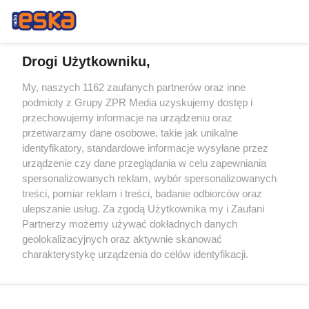
Drogi Użytkowniku,
My, naszych 1162 zaufanych partnerów oraz inne
Żaden utwór zamieszczony w serwisie nie może być powielany i
podmioty z Grupy ZPR Media uzyskujemy dostęp i
rozpowszechniany lub dalej rozpowszechniany w jakikolwiek sposób (w
przechowujemy informacje na urządzeniu oraz
tym także elektroniczny lub mechaniczny) na jakimkolwiek polu
eksploatacji w jakiejkolwiek formie, włącznie z umieszczaniem w
przetwarzamy dane osobowe, takie jak unikalne
Internecie bez pisemnej zgody właściciela praw. Jakiekolwiek użycie lub
identyfikatory, standardowe informacje wysyłane przez
wykorzystanie utworów w całości lub w części z naruszeniem prawa,
tzn. bez właściwej zgody, jest zabronione pod groźbą kary i może być
urządzenie czy dane przeglądania w celu zapewniania
ścigane prawnie.
spersonalizowanych reklam, wybór spersonalizowanych
treści, pomiar reklam i treści, badanie odbiorców oraz
ulepszanie usług. Za zgodą Użytkownika my i Zaufani
Partnerzy możemy używać dokładnych danych
geolokalizacyjnych oraz aktywnie skanować
charakterystykę urządzenia do celów identyfikacji.
Ponieważ cenimy Twoją prywatność, prosimy o zgodę na
O nas
korzystanie z tych technologii poprzez kliknięcie
Informacje prawne
„Akceptuję”. Zgoda jest dobrowolna i zawsze możesz ją