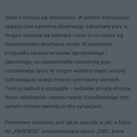
Dzień V rozwija się dwutorowo. W jednym scenariuszu
spędza czas samotnie obserwując zakochane pary, w
drugim sytuacja się odwraca i teraz to on cieszy się
towarzystwem ukochanej osoby. W pierwszym
przypadku sprawia wrażenie zgorzkniałego i
samotnego, co odzwierciedla monotonię jego
codziennego życia. W drugim widzimy ciepło wiosny
rozkwitającej na jego twarzy i promienny uśmiech.
Twórcy zadbali o szczegóły – subtelne zmiany strojów,
fryzur, rekwizytów i wyrazu twarzy V, podkreślając tym
samym różnice nastroju w obu sytuacjach.
Powiewem świeżości jest także sposób, w jaki w klipie
do „FRI(END)S” zinterpretowano słowo „END”, które