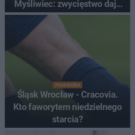
Myśliwiec: zwycięstwo daje
satysfakcję
PIŁKA NOŻNA
Śląsk Wrocław - Cracovia.
Kto faworytem niedzielnego
starcia?