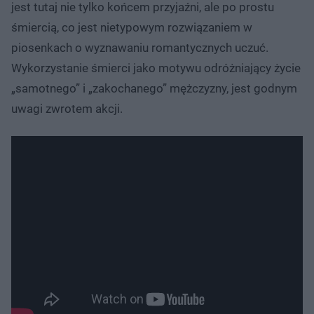
jest tutaj nie tylko końcem przyjaźni, ale po prostu
śmiercią, co jest nietypowym rozwiązaniem w
piosenkach o wyznawaniu romantycznych uczuć.
Wykorzystanie śmierci jako motywu odróżniający życie
„samotnego” i „zakochanego” mężczyzny, jest godnym
uwagi zwrotem akcji.