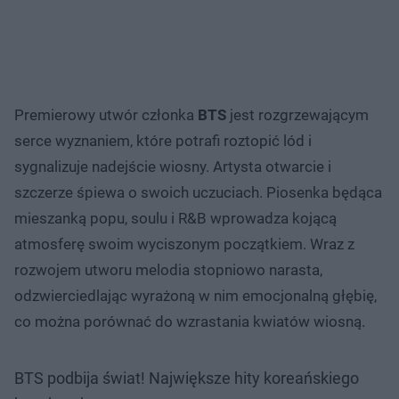
Premierowy utwór członka
BTS
jest rozgrzewającym
serce wyznaniem, które potrafi roztopić lód i
sygnalizuje nadejście wiosny. Artysta otwarcie i
szczerze śpiewa o swoich uczuciach. Piosenka będąca
mieszanką popu, soulu i R&B wprowadza kojącą
atmosferę swoim wyciszonym początkiem. Wraz z
rozwojem utworu melodia stopniowo narasta,
odzwierciedlając wyrażoną w nim emocjonalną głębię,
co można porównać do wzrastania kwiatów wiosną.
BTS podbija świat! Największe hity koreańskiego