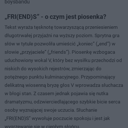
boysbandu
„FRI(END)S” - o czym jest piosenka?
Tekst wyraża tęsknotę towarzyszącą przeniesieniem
długotrwałej przyjaźni na wyższy poziom. Sprytna gra
słów w tytule pozwoliła umieścić „koniec” („end”) w
słowie „przyjaciele” („friends”). Piosenkę wzbogaca
uduchowiony wokal V, który bez wysiłku przechodzi od
niskich do wysokich rejestrów, zmierzając do
potężnego punktu kulminacyjnego. Przypominający
delikatną wiosenną bryzę głos V wprowadza słuchacza
w błogi stan. Z czasem jednak pojawia się nutka
dramatyzmu, odzwierciedlającego szybkie bicie serca
osoby wyznającej swoje uczucia. Słuchanie
„FRI(END)S” wywołuje poczucie spokoju i jest jak
wygrzewanie się w ciepłym słońcu.