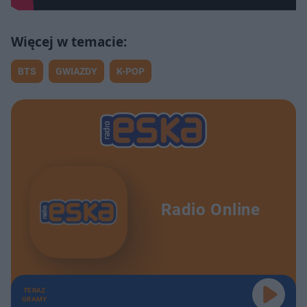
BTS
GWIAZDY
K-POP
Radio Online
TERAZ
GRAMY