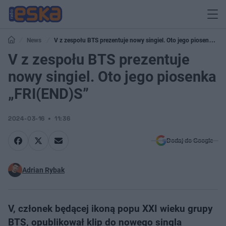
News
V z zespołu BTS prezentuje nowy singiel. Oto jego piosenka
„FRI(END)S”
V z zespołu BTS prezentuje
nowy singiel. Oto jego piosenka
„FRI(END)S”
2024-03-16
11:36
Dodaj do Google
Adrian Rybak
V, członek będącej ikoną popu XXI wieku grupy
BTS, opublikował klip do nowego singla