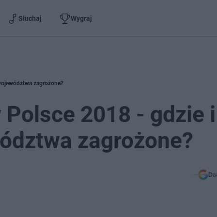
Słuchaj
Wygraj
e województwa zagrożone?
 Polsce 2018 - gdzie i
wództwa zagrożone?
Do