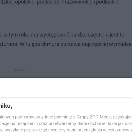
dzkie, opolskie, podlaskie, mazowieckie i podlaskie.
ko w tym roku ma występować bardzo często, a jest to
urami. Wirująca chmura burzowa najczęściej wyrządza
niku,
fanych partnerów oraz inne podmioty z Grupy ZPR Media uzyskujem
cje na urządzeniu oraz przetwarzamy dane osobowe, takie jak unika
je wysyłane przez urządzenie czy dane przeglądania w celu zapewn