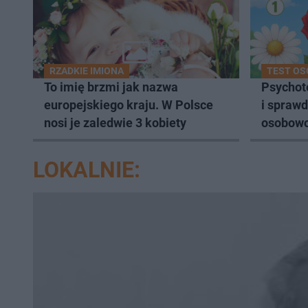
RZADKIE IMIONA
TEST O
To imię brzmi jak nazwa
Psychote
europejskiego kraju. W Polsce
i sprawd
nosi je zaledwie 3 kobiety
osobowo
LOKALNIE: