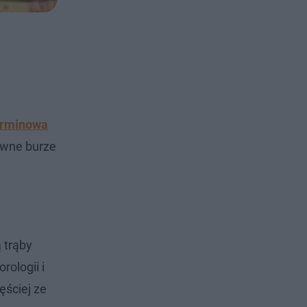
erminowa
owne burze
ą trąby
rologii i
ęściej ze