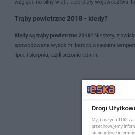
względu na silny wiatr, ucierpiały województwa: łó
Trąby powietrzne 2018 - kiedy?
Kiedy są trąby powietrzne 2018
? Niestety, zjawis
spowodowane wysokimi bardzo wysokimi temperat
lipcu i sierpniu, czyli sezonie letnim.
Drogi Użytkow
My, naszych 1162 zau
przechowujemy informa
standardowe informac