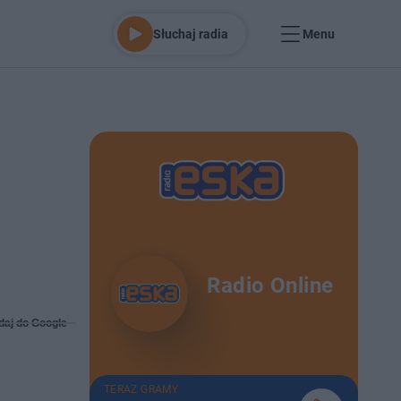
Słuchaj radia
Menu
Radio Online
daj do Google
TERAZ GRAMY