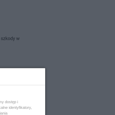
 szkody w
y dostęp i
lne identyfikatory,
iania