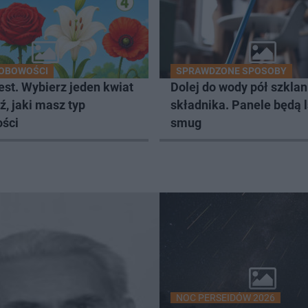
SOBOWOŚCI
SPRAWDZONE SPOSOBY
st. Wybierz jeden kwiat
Dolej do wody pół szklan
ź, jaki masz typ
składnika. Panele będą l
ści
smug
NOC PERSEIDÓW 2026