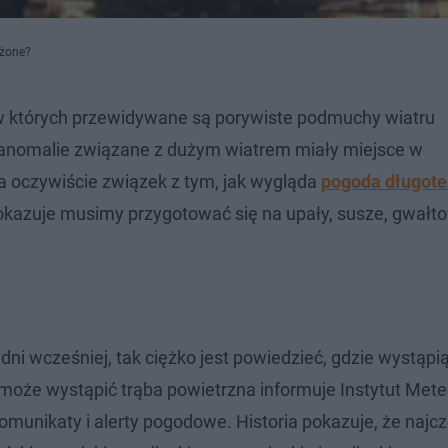
ożone?
 w których przewidywane są porywiste podmuchy wiatru
anomalie związane z dużym wiatrem miały miejsce w
oczywiście związek z tym, jak wygląda
pogoda długot
 okazuje musimy przygotować się na upały, susze, gwałt
 dni wcześniej, tak ciężko jest powiedzieć, gdzie wystąpi
może wystąpić trąba powietrzna informuje Instytut Meteo
unikaty i alerty pogodowe. Historia pokazuje, że najcz