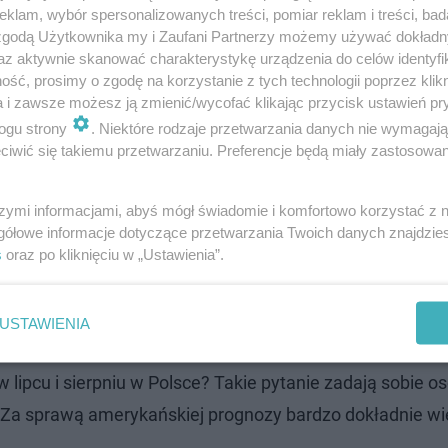
klam, wybór spersonalizowanych treści, pomiar reklam i treści, bad
 zgodą Użytkownika my i Zaufani Partnerzy możemy używać dokład
az aktywnie skanować charakterystykę urządzenia do celów identyfi
ść, prosimy o zgodę na korzystanie z tych technologii poprzez klikn
 susze i burze w Polsce! Jaka pogoda w l
a i zawsze możesz ją zmienić/wycofać klikając przycisk ustawień pr
ogu strony
. Niektóre rodzaje przetwarzania danych nie wymagaj
sierpniu?
iwić się takiemu przetwarzaniu. Preferencje będą miały zastosowanie
szymi informacjami, abyś mógł świadomie i komfortowo korzystać z
gółowe informacje dotyczące przetwarzania Twoich danych znajdzi
s
oraz po kliknięciu w „Ustawienia”.
USTAWIENIA
ipcu i sierpniu w Polsce? Takie pytanie zadają sobie os
. Za sprawą amerykańskiej prognozy bardzo dokładnie wi