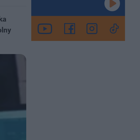
ka
olny