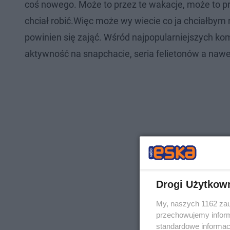
coś nowego. Może to przez te wakacje, może to p
chciał robić.Więc może wy wiecie co ja chciałbym
powinien się zająć. Wśród najpopularniejszych kom
aktywność na snapchacie, seria felietonów a nawet
Drogi Użytkow
My, naszych 1162 zau
przechowujemy informa
standardowe informac