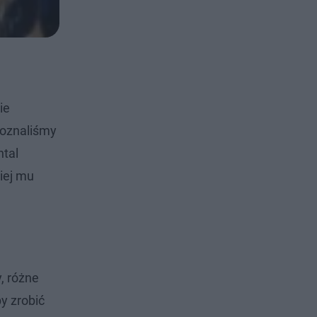
ie
poznaliśmy
ntal
iej mu
, różne
y zrobić