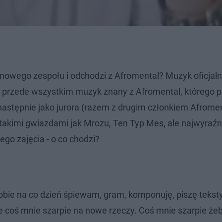
owego zespołu i odchodzi z Afromental? Muzyk oficjaln
o przede wszystkim muzyk znany z Afromental, którego 
 następnie jako jurora (razem z drugim członkiem Afrome
takimi gwiazdami jak Mrozu, Ten Typ Mes, ale najwyraźn
go zajęcia - o co chodzi?
bie na co dzień śpiewam, gram, komponuję, piszę teksty
le coś mnie szarpie na nowe rzeczy. Coś mnie szarpie żeb