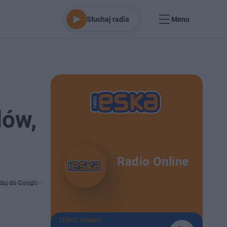
Słuchaj radia
Menu
dów,
Radio Online
daj do Google
TERAZ GRAMY