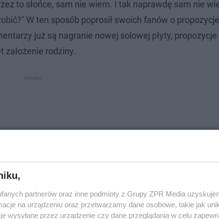
rzez to słońce, sam nie wiem. I tak naprawdę sam nie w
 robić?" W ten sposób poprosił swoich fanów o propozycj
entarzy już są nagranie nowej solowej płyty, propozycje
 założenie rodziny.
niku,
fanych partnerów oraz inne podmioty z Grupy ZPR Media uzyskujem
cje na urządzeniu oraz przetwarzamy dane osobowe, takie jak unika
je wysyłane przez urządzenie czy dane przeglądania w celu zapewn