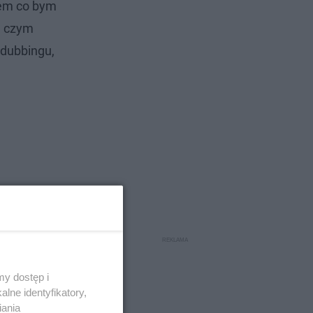
iem co bym
e czym
 dubbingu,
y dostęp i
lne identyfikatory,
iania