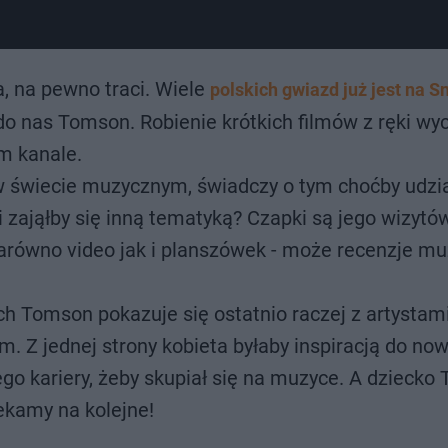
, na pewno traci. Wiele
polskich gwiazd już jest na 
do nas Tomson. Robienie krótkich filmów z ręki w
m kanale.
w świecie muzycznym, świadczy o tym choćby udzi
li zająłby się inną tematyką? Czapki są jego wizyt
równo video jak i planszówek - może recenzje mu
ach Tomson pokazuje się ostatnio raczej z artystam
. Z jednej strony kobieta byłaby inspiracją do no
jego kariery, żeby skupiał się na muzyce. A dzieck
ekamy na kolejne!