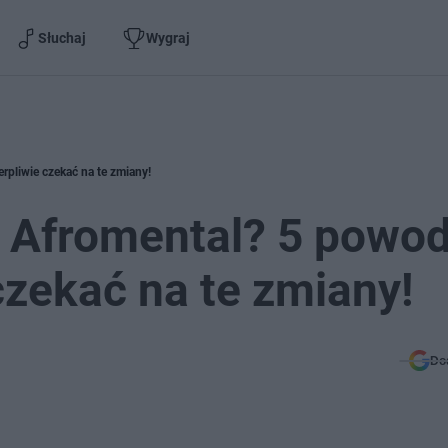
Słuchaj
Wygraj
pliwie czekać na te zmiany!
 Afromental? 5 powo
czekać na te zmiany!
Do