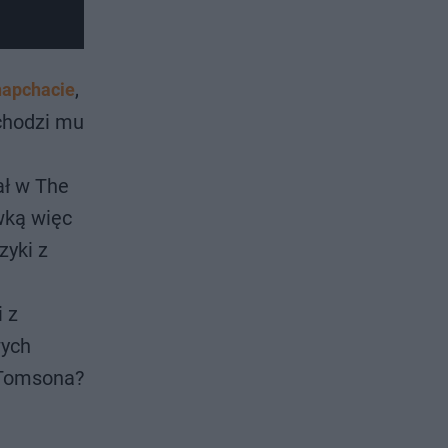
,
Snapchacie
ychodzi mu
ał w The
ówką więc
zyki z
i z
wych
o Tomsona?