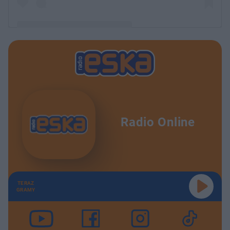
Post udostępniony przez HouseCross
(@housecrossoficjalnie)
Radio Online
TERAZ
GRAMY