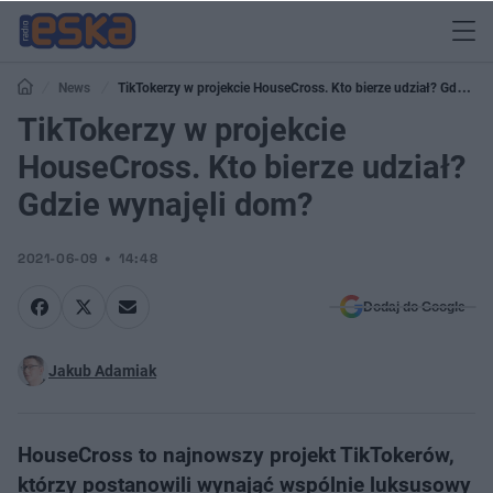
News
TikTokerzy w projekcie HouseCross. Kto bierze udział? Gdzie
wynajęli dom?
TikTokerzy w projekcie
HouseCross. Kto bierze udział?
Gdzie wynajęli dom?
2021-06-09
14:48
Dodaj do Google
Jakub Adamiak
HouseCross to najnowszy projekt TikTokerów,
którzy postanowili wynająć wspólnie luksusowy