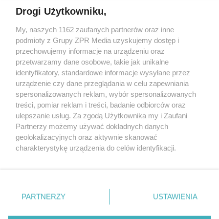
Drogi Użytkowniku,
My, naszych 1162 zaufanych partnerów oraz inne
Żaden utwór zamieszczony w serwisie nie może być powielany i
podmioty z Grupy ZPR Media uzyskujemy dostęp i
rozpowszechniany lub dalej rozpowszechniany w jakikolwiek sposób (w
tym także elektroniczny lub mechaniczny) na jakimkolwiek polu
przechowujemy informacje na urządzeniu oraz
eksploatacji w jakiejkolwiek formie, włącznie z umieszczaniem w
przetwarzamy dane osobowe, takie jak unikalne
Internecie bez pisemnej zgody właściciela praw. Jakiekolwiek użycie lub
identyfikatory, standardowe informacje wysyłane przez
wykorzystanie utworów w całości lub w części z naruszeniem prawa,
tzn. bez właściwej zgody, jest zabronione pod groźbą kary i może być
urządzenie czy dane przeglądania w celu zapewniania
ścigane prawnie.
spersonalizowanych reklam, wybór spersonalizowanych
treści, pomiar reklam i treści, badanie odbiorców oraz
ulepszanie usług. Za zgodą Użytkownika my i Zaufani
Partnerzy możemy używać dokładnych danych
geolokalizacyjnych oraz aktywnie skanować
charakterystykę urządzenia do celów identyfikacji.
Ponieważ cenimy Twoją prywatność, prosimy o zgodę na
O nas
korzystanie z tych technologii poprzez kliknięcie
Informacje prawne
„Akceptuję”. Zgoda jest dobrowolna i zawsze możesz ją
zmienić/wycofać klikając przycisk ustawień prywatności
PARTNERZY
USTAWIENIA
Nasze serwisy
znajdujący się w lewym dolnym rogu strony
. Niektóre
rodzaje przetwarzania danych nie wymagają zgody
© 2026 Grupa ZPR Media