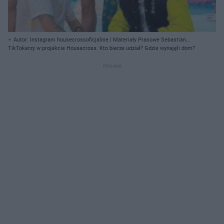
Autor: Instagram housecrossoficjalnie | Materiały Prasowe Sebastian
Kowalczyk/ Archiwum prywatne
TikTokerzy w projekcie Housecross. Kto bierze udział? Gdzie wynajęli dom?