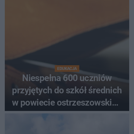
zarzut zabójstwa
EDUKACJA
Niespełna 600 uczniów
przyjętych do szkół średnich
w powiecie ostrzeszowskim.
Które kierunki wybierali
najczęściej?