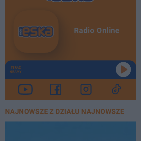
Radio Online
TERAZ
GRAMY
NAJNOWSZE Z DZIAŁU NAJNOWSZE