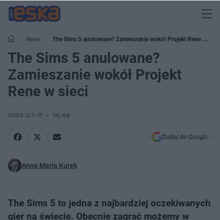
News
The Sims 5 anulowane? Zamieszanie wokół Projekt Rene w
sieci
The Sims 5 anulowane?
Zamieszanie wokół Projekt
Rene w sieci
2024-07-17
14:46
Dodaj do Google
Anna Maria Kurek
The Sims 5 to jedna z najbardziej oczekiwanych
gier na świecie. Obecnie zagrać możemy w