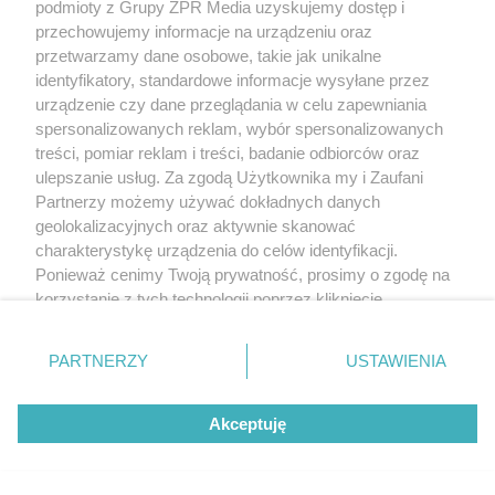
podmioty z Grupy ZPR Media uzyskujemy dostęp i
przechowujemy informacje na urządzeniu oraz
przetwarzamy dane osobowe, takie jak unikalne
identyfikatory, standardowe informacje wysyłane przez
urządzenie czy dane przeglądania w celu zapewniania
PIŁKA NOŻNA
Górnik Zabrze lepszy na wyjeździe.
spersonalizowanych reklam, wybór spersonalizowanych
treści, pomiar reklam i treści, badanie odbiorców oraz
Kto strzelał gole?
ulepszanie usług. Za zgodą Użytkownika my i Zaufani
Partnerzy możemy używać dokładnych danych
geolokalizacyjnych oraz aktywnie skanować
charakterystykę urządzenia do celów identyfikacji.
Ponieważ cenimy Twoją prywatność, prosimy o zgodę na
korzystanie z tych technologii poprzez kliknięcie
„Akceptuję”. Zgoda jest dobrowolna i zawsze możesz ją
zmienić/wycofać klikając przycisk ustawień prywatności
PARTNERZY
USTAWIENIA
znajdujący się w lewym dolnym rogu strony
. Niektóre
rodzaje przetwarzania danych nie wymagają zgody
Akceptuję
użytkownika, ale masz prawo sprzeciwić się takiemu
przetwarzaniu. Preferencje będą miały zastosowanie tylko
ŻUŻEL
na tej witrynie.
2. Ekstraliga żużlowa. Porażka Orła