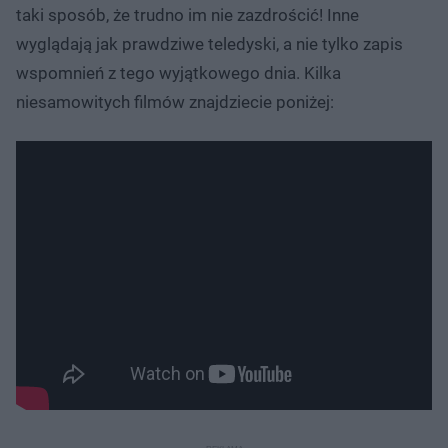
taki sposób, że trudno im nie zazdrościć! Inne
wyglądają jak prawdziwe teledyski, a nie tylko zapis
wspomnień z tego wyjątkowego dnia. Kilka
niesamowitych filmów znajdziecie poniżej: