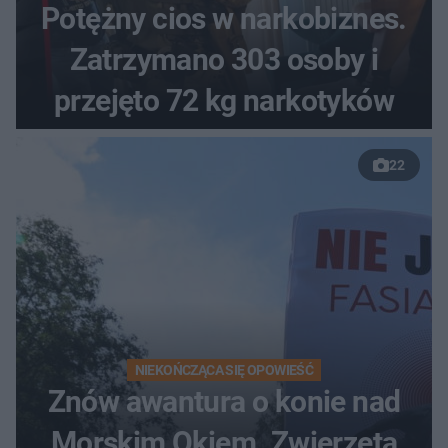
Potężny cios w narkobiznes.
Zatrzymano 303 osoby i
przejęto 72 kg narkotyków
22
NIEKOŃCZĄCA SIĘ OPOWIEŚĆ
Znów awantura o konie nad
Morskim Okiem. Zwierzęta