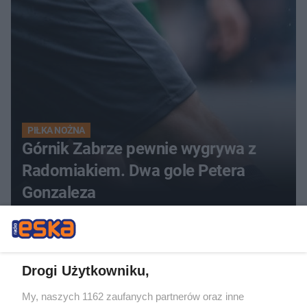
PIŁKA NOŻNA
Górnik Zabrze pewnie wygrywa z
Radomiakiem. Dwa gole Petera
Gonzaleza
Drogi Użytkowniku,
My, naszych 1162 zaufanych partnerów oraz inne