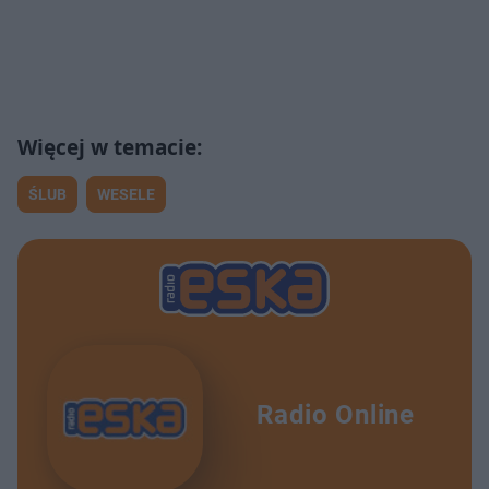
ŚLUB
WESELE
Radio Online