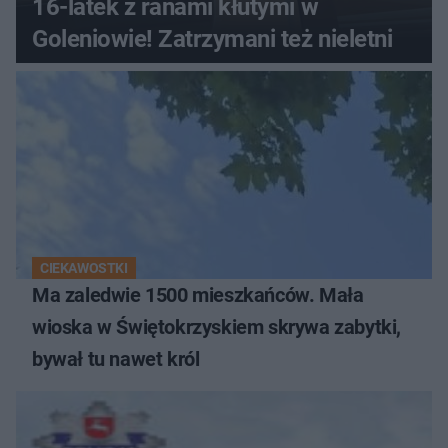
16-latek z ranami kłutymi w
Goleniowie! Zatrzymani też nieletni
CIEKAWOSTKI
Ma zaledwie 1500 mieszkańców. Mała
wioska w Świętokrzyskiem skrywa zabytki,
bywał tu nawet król