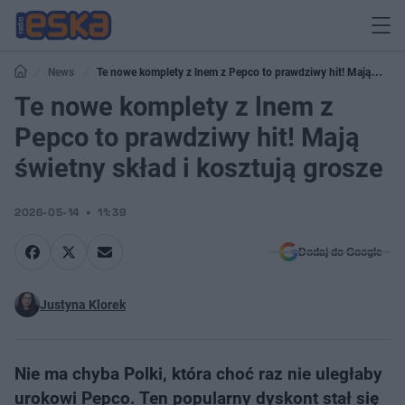
News
Te nowe komplety z lnem z Pepco to prawdziwy hit! Mają
świetny skład i kosztują grosze
Te nowe komplety z lnem z
Pepco to prawdziwy hit! Mają
świetny skład i kosztują grosze
2026-05-14
11:39
Dodaj do Google
Justyna Klorek
Nie ma chyba Polki, która choć raz nie uległaby
urokowi Pepco. Ten popularny dyskont stał się