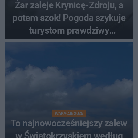
Żar zaleje Krynicę-Zdroju, a
potem szok! Pogoda szykuje
turystom prawdziwy
rollercoaster
WAKACJE 2026
To najnowocześniejszy zalew
w Świętokrzyskiem według