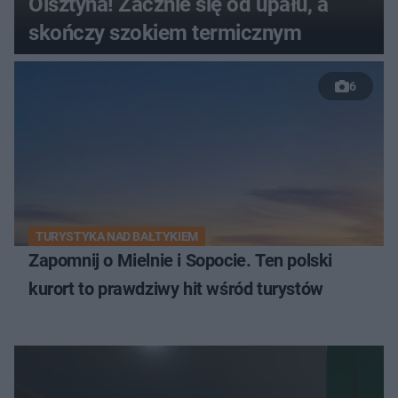
Olsztyna! Zacznie się od upału, a
skończy szokiem termicznym
6
TURYSTYKA NAD BAŁTYKIEM
Zapomnij o Mielnie i Sopocie. Ten polski
kurort to prawdziwy hit wśród turystów