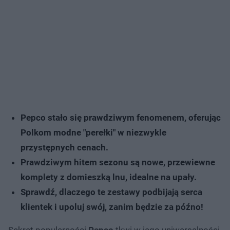
Pepco stało się prawdziwym fenomenem, oferując
Polkom modne "perełki" w niezwykle
przystępnych cenach.
Prawdziwym hitem sezonu są nowe, przewiewne
komplety z domieszką lnu, idealne na upały.
Sprawdź, dlaczego te zestawy podbijają serca
klientek i upoluj swój, zanim będzie za późno!
Sekret popularności
Pepco
tkwi w jego uniwersalności