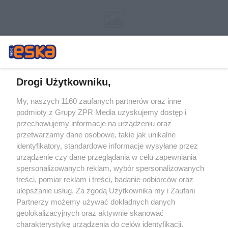
Drogi Użytkowniku,
My, naszych 1160 zaufanych partnerów oraz inne
Żaden utwór zamieszczony w serwisie nie może być powielany i
podmioty z Grupy ZPR Media uzyskujemy dostęp i
rozpowszechniany lub dalej rozpowszechniany w jakikolwiek sposób (w
przechowujemy informacje na urządzeniu oraz
tym także elektroniczny lub mechaniczny) na jakimkolwiek polu
eksploatacji w jakiejkolwiek formie, włącznie z umieszczaniem w
przetwarzamy dane osobowe, takie jak unikalne
Internecie bez pisemnej zgody właściciela praw. Jakiekolwiek użycie lub
identyfikatory, standardowe informacje wysyłane przez
wykorzystanie utworów w całości lub w części z naruszeniem prawa,
tzn. bez właściwej zgody, jest zabronione pod groźbą kary i może być
urządzenie czy dane przeglądania w celu zapewniania
ścigane prawnie.
spersonalizowanych reklam, wybór spersonalizowanych
treści, pomiar reklam i treści, badanie odbiorców oraz
ulepszanie usług. Za zgodą Użytkownika my i Zaufani
Partnerzy możemy używać dokładnych danych
geolokalizacyjnych oraz aktywnie skanować
charakterystykę urządzenia do celów identyfikacji.