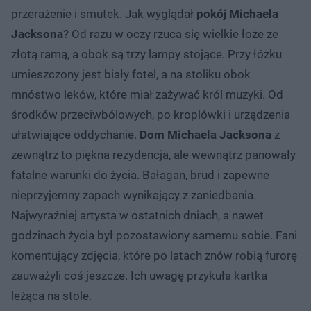
przerażenie i smutek. Jak wyglądał
pokój Michaela
Jacksona
? Od razu w oczy rzuca się wielkie łoże ze
złotą ramą, a obok są trzy lampy stojące. Przy łóżku
umieszczony jest biały fotel, a na stoliku obok
mnóstwo leków, które miał zażywać król muzyki. Od
środków przeciwbólowych, po kroplówki i urządzenia
ułatwiające oddychanie.
Dom Michaela Jacksona
z
zewnątrz to piękna rezydencja, ale wewnątrz panowały
fatalne warunki do życia. Bałagan, brud i zapewne
nieprzyjemny zapach wynikający z zaniedbania.
Najwyraźniej artysta w ostatnich dniach, a nawet
godzinach życia był pozostawiony samemu sobie. Fani
komentujący zdjęcia, które po latach znów robią furorę
zauważyli coś jeszcze. Ich uwagę przykuła kartka
leżąca na stole.