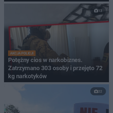
13
AKCJA POLICJI
Potężny cios w narkobiznes.
Zatrzymano 303 osoby i przejęto 72
kg narkotyków
22