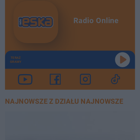
Radio Online
TERAZ
GRAMY
NAJNOWSZE Z DZIAŁU NAJNOWSZE