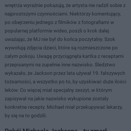
wnętrza wyraźnie pokazują, że artysta nie radził sobie z
najprostszymi czynnościami. Niektórzy komentujący,
po obejrzeniu jednego z filmików z fotografiami w
popularnej platformie wideo, poszli o krok dalej
uważając, że MJ nie był do końca poczytalny. Szok
wywołują zdjęcia dzieci, które są rozmieszczone po
całym pokoju. Uwagę przyciągnęła kartka z receptami
przepisanymi na zupełnie inne nazwisko. Śledztwo
wykazało, że Jackson przez lata używał 19. fałszywych
tożsamości, a wszystko po to, by uzyskiwać duże ilości
leków. Co więcej miał specjalny zeszyt, w którym
zapisywał na jakie nazwisko wykupione zostały
konkretne recepty. Michael miał przekupywać lekarzy,
by się na to godzili.