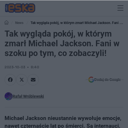
News
Tak wygląda pokój, w którym zmarł Michael Jackson. Fani w
szoku po tym, co zobaczyli!
Tak wygląda pokój, w którym
zmarł Michael Jackson. Fani w
szoku po tym, co zobaczyli!
2023-10-03
8:40
Dodaj do Google
Rafał Wróblewski
Michael Jackson nieustannie wywołuje emocje,
nawet czternaście lat po śmierci. Są internauci,