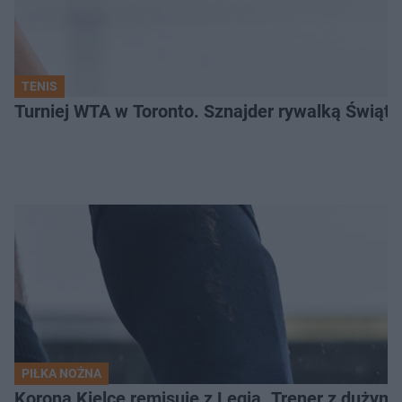
TENIS
Turniej WTA w Toronto. Sznajder rywalką Świąte
PIŁKA NOŻNA
Korona Kielce remisuje z Legią. Trener z dużym