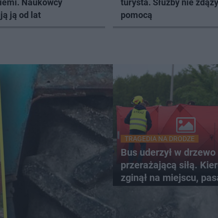
Ziemi. Naukowcy
turysta. Służby nie zdąży
ą ją od lat
pomocą
TRAGEDIA NA DRODZE
Bus uderzył w drzewo
przerażającą siłą. Ki
zginął na miejscu, pas
walczy o życie