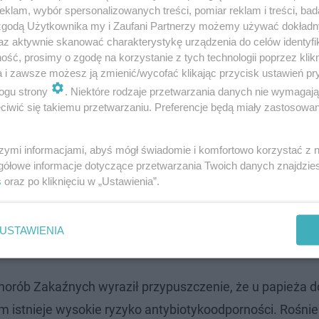
klam, wybór spersonalizowanych treści, pomiar reklam i treści, bad
ał być rozmówcą podsłuchiwanego księdza
 zgodą Użytkownika my i Zaufani Partnerzy możemy używać dokład
az aktywnie skanować charakterystykę urządzenia do celów identyfi
ść, prosimy o zgodę na korzystanie z tych technologii poprzez klikn
a i zawsze możesz ją zmienić/wycofać klikając przycisk ustawień pr
y, że stan papieża pozostaje złożony. Jak dodały, dwa
ogu strony
. Niektóre rodzaje przetwarzania danych nie wymagaj
 ze skurczem oskrzeli i wcześniejsze kryzysy nie są we
iwić się takiemu przetwarzaniu. Preferencje będą miały zastosowanie
szymi informacjami, abyś mógł świadomie i komfortowo korzystać z
kowań wypowiadają się eksperci pulmonologii.
gółowe informacje dotyczące przetwarzania Twoich danych znajdzi
s
oraz po kliknięciu w „Ustawienia”.
i Stefano Nardini powiedział agencji Ansa, że im dłużej
zie stanie. „Jak zawsze jest w takich sytuacjach, im dł
USTAWIENIA
orób Zakaźnych wyraził przypuszczenie, że u papieża d
m istnieje wysokie ryzyko antybiotykoodporności. Rośni