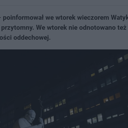
y – poinformował we wtorek wieczorem Waty
as przytomny. We wtorek nie odnotowano też
ności oddechowej.