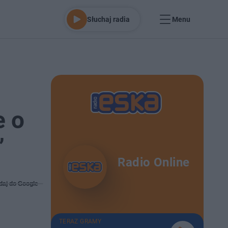
Słuchaj radia
Menu
e o
”
Radio Online
daj do Google
TERAZ GRAMY