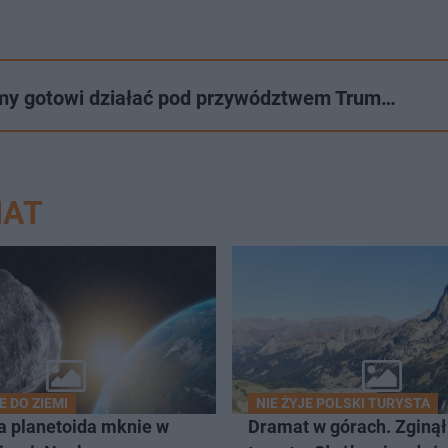
śmy gotowi działać pod przywództwem Trum…
IAT
E DO ZIEMI
NIE ŻYJE POLSKI TURYSTA
 planetoida mknie w
Dramat w górach. Zginął