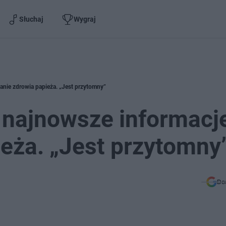
Słuchaj
Wygraj
anie zdrowia papieża. „Jest przytomny”
 najnowsze informacj
ieża. „Jest przytomny
Do