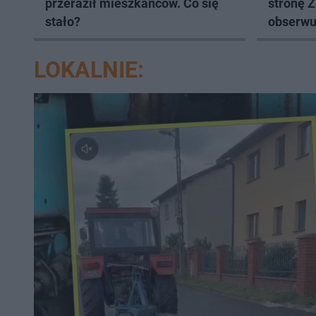
przeraził mieszkańców. Co się
stronę 
stało?
obserwuj
LOKALNIE: