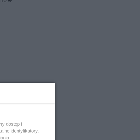
ano w
y dostęp i
lne identyfikatory,
iania