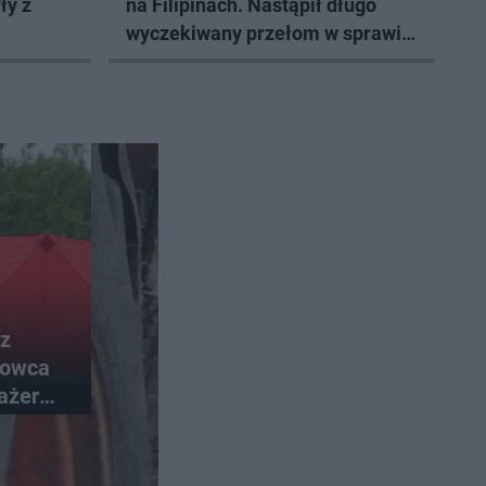
ły z
na Filipinach. Nastąpił długo
wyczekiwany przełom w sprawie
jego powrotu
 z
erowca
ażer