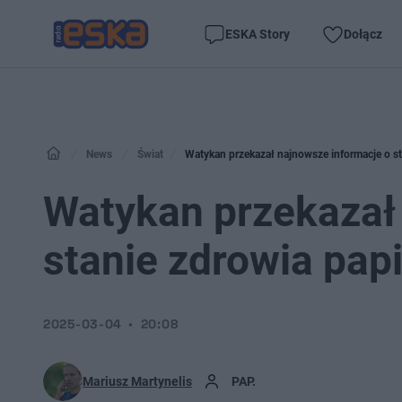
ESKA Story
Dołącz
News
Świat
Watykan przekazał najnowsze informacje o st
Watykan przekazał
stanie zdrowia pap
2025-03-04
20:08
Mariusz Martynelis
PAP.