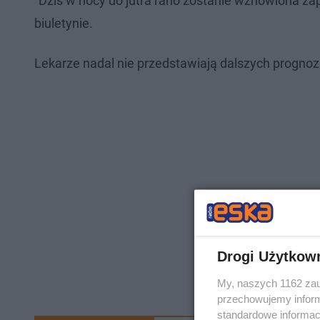
"Dziś w nocy do jutra rano zostanie wznowiona z
biuletynie.
Lekarze nadal nie przedstawiają dalszych prognoz
Drogi Użytkow
My, naszych 1162 zau
przechowujemy informa
standardowe informac