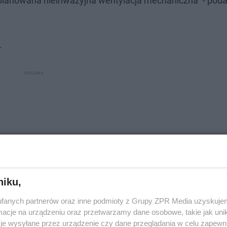
aplanowana nieinwazyjna wentylacja mechaniczna" - pod
.
niku,
fanych partnerów oraz inne podmioty z Grupy ZPR Media uzyskujem
cje na urządzeniu oraz przetwarzamy dane osobowe, takie jak unika
je wysyłane przez urządzenie czy dane przeglądania w celu zapewn