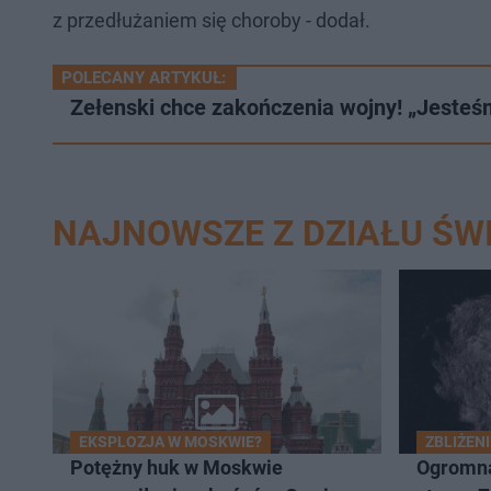
z przedłużaniem się choroby - dodał.
POLECANY ARTYKUŁ:
Zełenski chce zakończenia wojny! „Jeste
NAJNOWSZE Z DZIAŁU ŚW
EKSPLOZJA W MOSKWIE?
ZBLIŻENI
Potężny huk w Moskwie
Ogromna