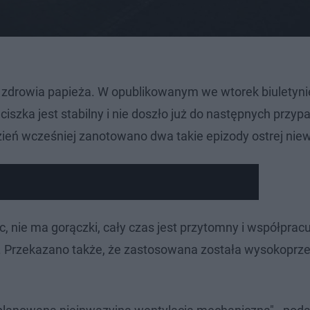
 zdrowia papieża. W opublikowanym we wtorek biuletyni
szka jest stabilny i nie doszło już do następnych przy
zień wcześniej zanotowano dwa takie epizody ostrej nie
c, nie ma gorączki, cały czas jest przytomny i współprac
ie. Przekazano także, że zastosowana została wysokopr