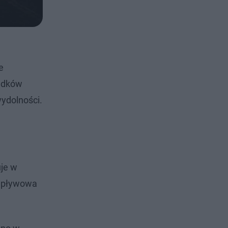
e
padków
wydolności.
uje w
zepływowa