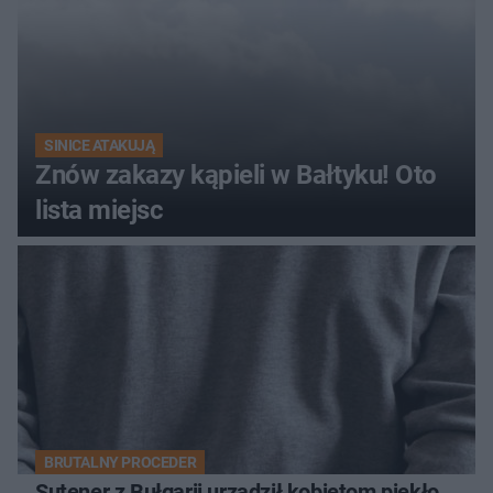
SINICE ATAKUJĄ
Znów zakazy kąpieli w Bałtyku! Oto
lista miejsc
BRUTALNY PROCEDER
Sutener z Bułgarii urządził kobietom piekło.