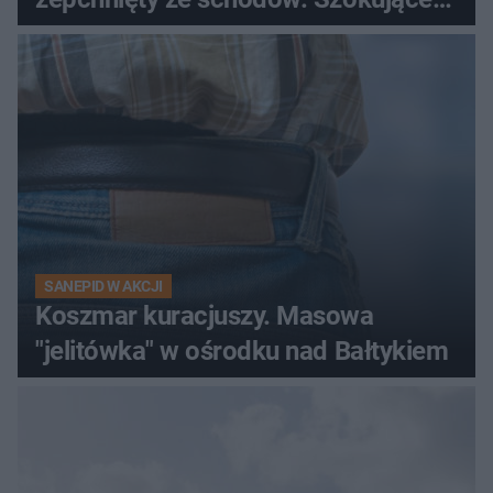
nagranie krąży po sieci
SANEPID W AKCJI
Koszmar kuracjuszy. Masowa
"jelitówka" w ośrodku nad Bałtykiem