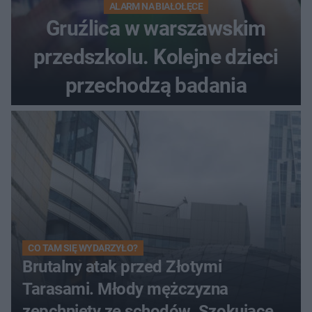
ALARM NA BIAŁOŁĘCE
Gruźlica w warszawskim
przedszkolu. Kolejne dzieci
przechodzą badania
CO TAM SIĘ WYDARZYŁO?
Brutalny atak przed Złotymi
Tarasami. Młody mężczyzna
zepchnięty ze schodów. Szokujące